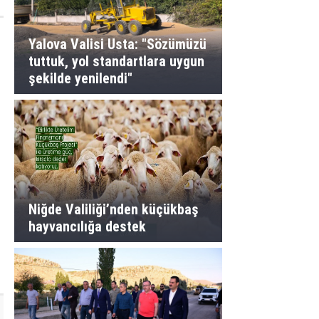
Yalova Valisi Usta: "Sözümüzü
tuttuk, yol standartlara uygun
şekilde yenilendi"
Niğde Valiliği’nden küçükbaş
hayvancılığa destek