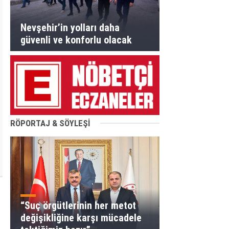
Nevşehir’in yolları daha
güvenli ve konforlu olacak
RÖPORTAJ & SÖYLEŞİ
“Suç örgütlerinin her metot
değişikliğine karşı mücadele