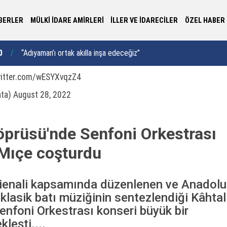
BERLER
MÜLKİ İDARE AMİRLERİ
İLLER VE İDARECİLER
ÖZEL HABER
0
“Adıyaman’ı ortak akılla inşa edeceğiz”
15:02
Yo
witter.com/wESYXvqzZ4
hta)
August 28, 2022
prüsü'nde Senfoni Orkestrası
 Mıçe coşturdu
nali kapsamında düzenlenen ve Anadolu
 klasik batı müziğinin sentezlendiği Kâhtal
enfoni Orkestrası konseri büyük bir
leşti....