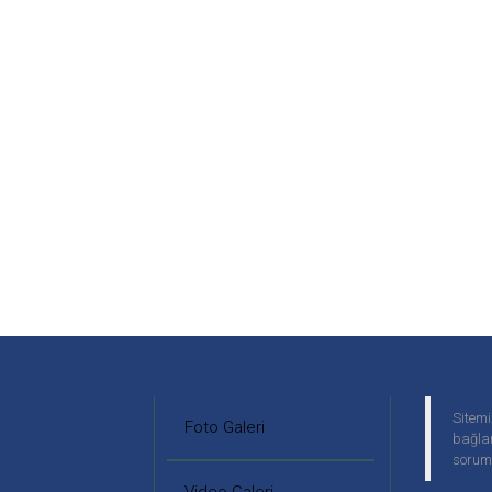
Sitemi
Foto Galeri
bağlan
soruml