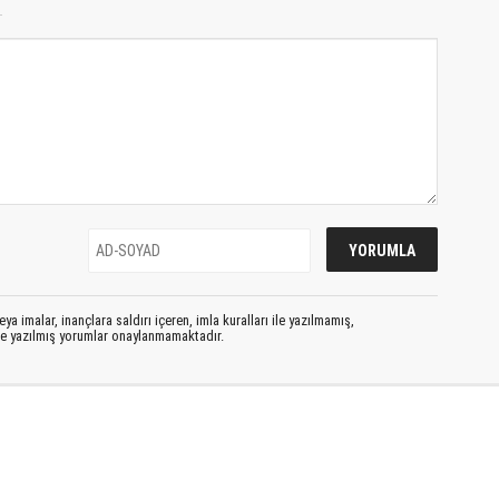
T
ya imalar, inançlara saldırı içeren, imla kuralları ile yazılmamış,
le yazılmış yorumlar onaylanmamaktadır.