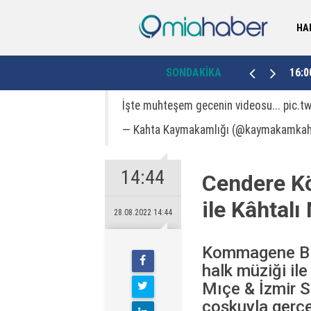
HA
10:59
6 Şubat'ın hafızası müzeye taşınıyor
SONDAKİKA
16:0
İşte muhteşem gecenin videosu...
pic.t
— Kahta Kaymakamlığı (@kaymakamka
14:44
Cendere Kö
ile Kâhtalı
28.08.2022 14:44
Kommagene Bie
halk müziği ile
Mıçe & İzmir S
coşkuyla gerçek