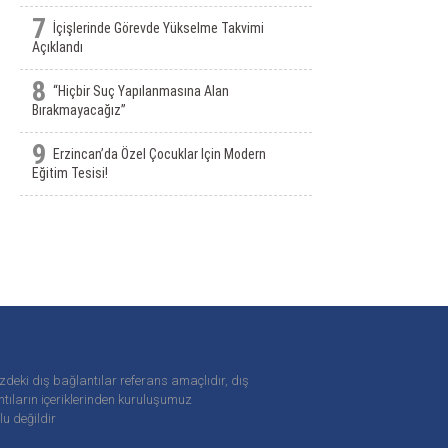
7
İçişlerinde Görevde Yükselme Takvimi
Açıklandı
8
“Hiçbir Suç Yapılanmasına Alan
Bırakmayacağız”
9
Erzincan’da Özel Çocuklar Için Modern
Eğitim Tesisi!
zdeki dış bağlantılar referans amaçlıdır, dış
tıların içeriklerinden
kuruluşumuz
u değildir