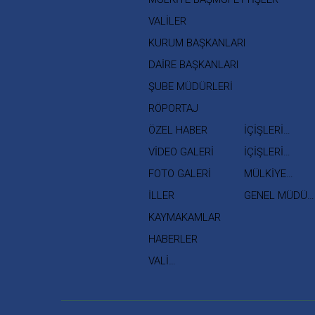
VALİLER
KURUM BAŞKANLARI
DAİRE BAŞKANLARI
ŞUBE MÜDÜRLERİ
RÖPORTAJ
ÖZEL HABER
İÇİŞLERİ
BAKANI
VİDEO GALERİ
İÇİŞLERİ
BAKAN
FOTO GALERİ
MÜLKİYE
YARDIMCISI
MÜFETTİŞLERİ
İLLER
GENEL MÜDÜR
YARDIMCILARI
KAYMAKAMLAR
HABERLER
VALİ
YARDIMCILARI