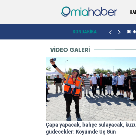
HA
Kütahya’da sahipsiz hayvanlar için dördüncü
00:46
SONDAKİKA
23:4
bakımevi Emet’te hizmete açıldı
VIDEO GALERI
Çapa yapacak, bahçe sulayacak, kuz
güdecekler: Köyümde Üç Gün