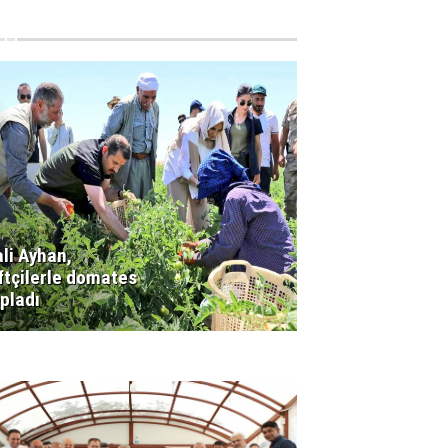
li Ayhan,
ftçilerle domates
pladı