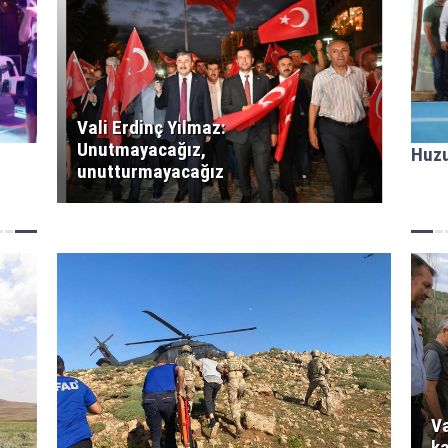
Vali Erdinç Yılmaz:
Unutmayacağız,
Huzu
unutturmayacağız
Va
ka