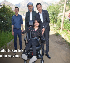
ülü tekerlekli
aba sevinci