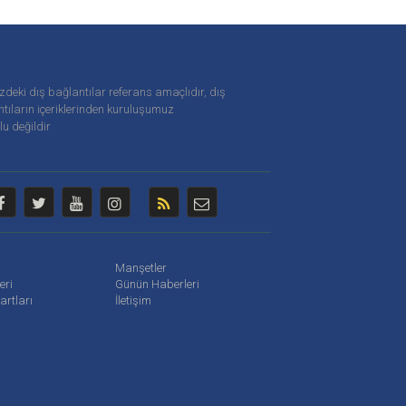
zdeki dış bağlantılar referans amaçlıdır, dış
tıların içeriklerinden
kuruluşumuz
u değildir
Manşetler
leri
Günün Haberleri
artları
İletişim