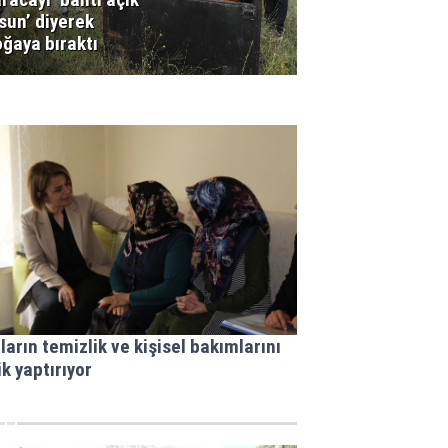
sun’ diyerek
ğaya bıraktı
ıların temizlik ve kişisel bakımlarını
ik yaptırıyor