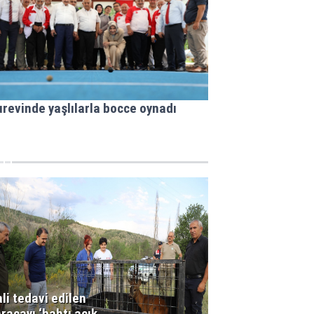
revinde yaşlılarla bocce oynadı
li tedavi edilen
racayı ‘bahtı açık