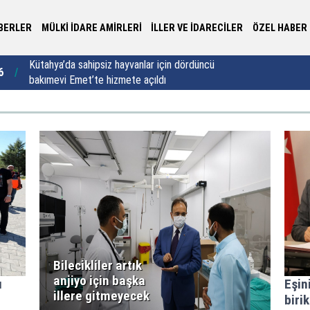
BERLER
MÜLKİ İDARE AMİRLERİ
İLLER VE İDARECİLER
ÖZEL HABER
Yalova Valisi Usta’dan 30 yıllık vefa buluşması:
Va
6
22:44
"Vefa sadece bir semt adı değildir"
sa
Bilecikliler artık
anjiyo için başka
u
Eşin
illere gitmeyecek
biri