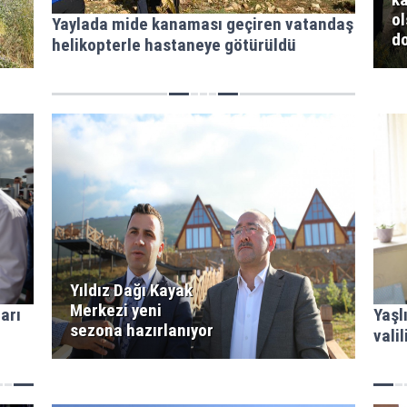
ol
Yaylada mide kanaması geçiren vatandaş
do
helikopterle hastaneye götürüldü
Yıldız Dağı Kayak
Merkezi yeni
arı
Yaşl
sezona hazırlanıyor
valil