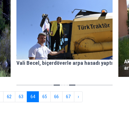
Ak
Vali Becel, biçerdöverle arpa hasadı yaptı
ar
62
63
64
65
66
67
›