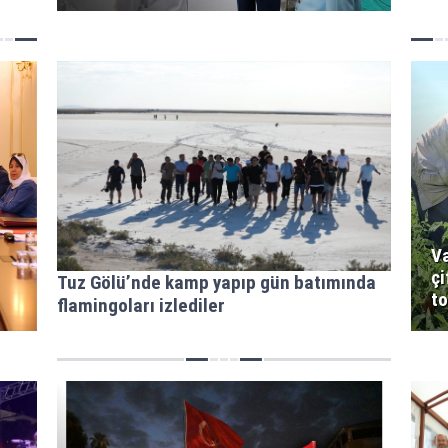
Va
çi
Tuz Gölü’nde kamp yapıp gün batımında
to
flamingoları izlediler