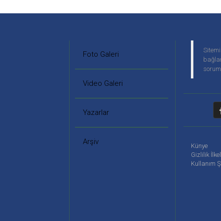
Sitemi
Foto Galeri
bağlan
soruml
Video Galeri
Yazarlar
Arşiv
Künye
Gizlilik İlke
Kullanım Ş