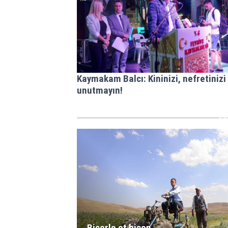
Kaymakam Balcı: Kininizi, nefretinizi
unutmayın!
Biçerle ot biçen