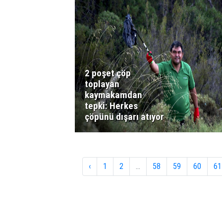
2 poşet çöp
toplayan
kaymakamdan
tepki: Herkes
çöpünü dışarı atıyor
‹
1
2
...
58
59
60
61