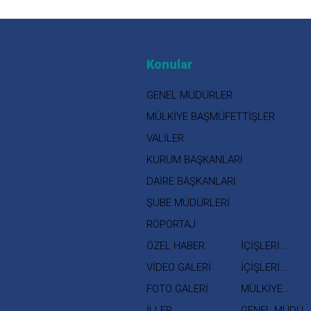
Konular
GENEL MÜDÜRLER
MÜLKİYE BAŞMÜFETTİŞLER
VALİLER
KURUM BAŞKANLARI
DAİRE BAŞKANLARI
ŞUBE MÜDÜRLERİ
RÖPORTAJ
ÖZEL HABER
İÇİŞLERİ
BAKANI
VİDEO GALERİ
İÇİŞLERİ
BAKAN
FOTO GALERİ
MÜLKİYE
YARDIMCISI
MÜFETTİŞLERİ
İLLER
GENEL MÜDÜR