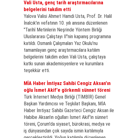
Vali Usta, genç tarih araştırmacılarına
belgelerini takdim etti
Yalova Valisi Ahmet Hamdi Usta, Prof. Dr. Halil
İnalcık'ın vefatının 10. yılı anısına düzenlenen
"Tarihî Metinlerin Neşrinde Yöntem Birliği
Uluslararası Çalıştayı II"nin kapanış programına
katıldı. Osmanlı Çalışmaları Yaz Okulu'nu
tamamlayan genç araştırmacılara katılım
belgelerini takdim eden Vali Usta, çalıştaya
katkı sunan akademisyenlere ve kurumlara
teşekkür etti.
MİA Haber İmtiyaz Sahibi Cengiz Aksan'ın
oğlu İsmet Akif'e görkemli sünnet töreni
Türk İnternet Medya Birliği (TİMBİR) Genel
Başkan Yardımcısı ve Teşkilat Başkanı, MİA
Haber İmtiyaz Sahibi Gazeteci Cengiz Aksan ile
Habibe Aksan'ın oğulları İsmet Akif'in sünnet
töreni, Çorum'da siyaset, bürokrasi, medya ve
iş dünyasından çok sayıda ismin katılımıyla
gerçekleştirildi. Yoğun katılımla düzenlenen