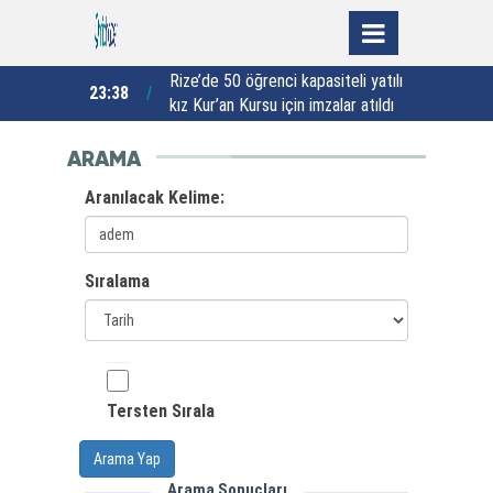
ikaz sistemi
Rize’de 50 öğrenci kapasiteli yatılı
23:38
22:35
kız Kur’an Kursu için imzalar atıldı
"
ARAMA
Aranılacak Kelime:
Sıralama
Tersten Sırala
Arama Yap
Arama Sonuçları