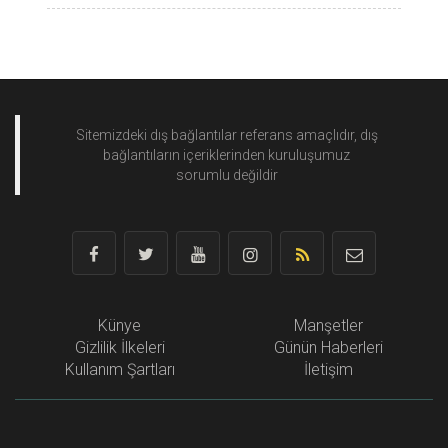
Sitemizdeki dış bağlantılar referans amaçlıdır, dış
bağlantıların içeriklerinden
kuruluşumuz
sorumlu değildir
Künye
Manşetler
Gizlilik İlkeleri
Günün Haberleri
Kullanım Şartları
İletişim