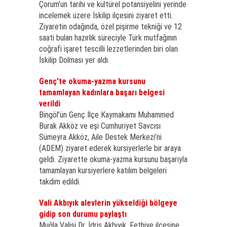
Çorum’un tarihi ve kültürel potansiyelini yerinde
incelemek üzere İskilip ilçesini ziyaret etti.
Ziyaretin odağında, özel pişirme tekniği ve 12
saati bulan hazırlık süreciyle Türk mutfağının
coğrafi işaret tescilli lezzetlerinden biri olan
İskilip Dolması yer aldı.
Genç'te okuma-yazma kursunu
tamamlayan kadınlara başarı belgesi
verildi
Bingöl’ün Genç İlçe Kaymakamı Muhammed
Burak Akköz ve eşi Cumhuriyet Savcısı
Sümeyra Akköz, Aile Destek Merkezi’ni
(ADEM) ziyaret ederek kursiyerlerle bir araya
geldi. Ziyarette okuma-yazma kursunu başarıyla
tamamlayan kursiyerlere katılım belgeleri
takdim edildi.
Vali Akbıyık alevlerin yükseldiği bölgeye
gidip son durumu paylaştı
Muğla Valisi Dr. İdris Akbıyık, Fethiye ilçesine