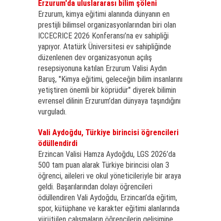
Erzurum'da uluslararası bilim şöleni
Erzurum, kimya eğitimi alanında dünyanın en
prestijli bilimsel organizasyonlarından biri olan
ICCECRICE 2026 Konferansı’na ev sahipliği
yapıyor. Atatürk Üniversitesi ev sahipliğinde
düzenlenen dev organizasyonun açılış
resepsiyonuna katılan Erzurum Valisi Aydın
Baruş, "Kimya eğitimi, geleceğin bilim insanlarını
yetiştiren önemli bir köprüdür" diyerek bilimin
evrensel dilinin Erzurum’dan dünyaya taşındığını
vurguladı.
Vali Aydoğdu, Türkiye birincisi öğrencileri
ödüllendirdi
Erzincan Valisi Hamza Aydoğdu, LGS 2026’da
500 tam puan alarak Türkiye birincisi olan 3
öğrenci, aileleri ve okul yöneticileriyle bir araya
geldi. Başarılarından dolayı öğrencileri
ödüllendiren Vali Aydoğdu, Erzincan’da eğitim,
spor, kütüphane ve karakter eğitimi alanlarında
yürütülen çalışmaların öğrencilerin gelişimine