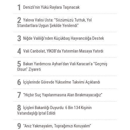
1
Denizli'nin Yükü Raylara Taşınacak
2
Yalova Valisi Usta: "Sözümüzü Tuttuk, Yol
Standartlara Uygun Şekilde Yenilendi"
3
Niğde Valiliği’nden Küçükbaş Hayvancılığa Destek
4
Vali Canbolat, YİKOB'da Yatırımları Masaya Yatırdı
5
Bakan Yardımcısı Ayhan’dan Vali Karacan’a "Geçmiş
Olsun" Ziyareti
6
İçişlerinde Görevde Yükselme Takvimi Açıklandı
7
“Hiçbir Suç Yapılanmasına Alan Bırakmayacağız”
8
İçişleri Bakanlığı Duyurdu: 6 Bin 134 Kişinin
Vatandaşlığı Iptal Edildi
9
"Anız Yakmayalım, Toprağımızı Koruyalım"