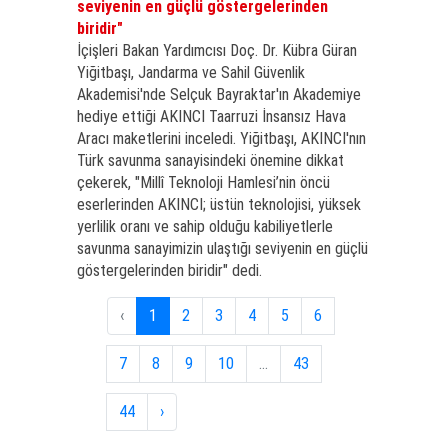
seviyenin en güçlü göstergelerinden
biridir"
İçişleri Bakan Yardımcısı Doç. Dr. Kübra Güran
Yiğitbaşı, Jandarma ve Sahil Güvenlik
Akademisi'nde Selçuk Bayraktar'ın Akademiye
hediye ettiği AKINCI Taarruzi İnsansız Hava
Aracı maketlerini inceledi. Yiğitbaşı, AKINCI'nın
Türk savunma sanayisindeki önemine dikkat
çekerek, "Millî Teknoloji Hamlesi’nin öncü
eserlerinden AKINCI; üstün teknolojisi, yüksek
yerlilik oranı ve sahip olduğu kabiliyetlerle
savunma sanayimizin ulaştığı seviyenin en güçlü
göstergelerinden biridir" dedi.
‹
1
2
3
4
5
6
7
8
9
10
...
43
44
›