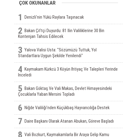
ÇOK OKUNANLAR
1
Denizli'nin Yükü Raylara Taşınacak
2
Bakan Çiftçi Duyurdu: 81 Ilin Valiliklerine 30 Bin
Kontenjan Tahsis Edilecek
3
Yalova Valisi Usta: "Sözümüzü Tuttuk, Yol
Standartlara Uygun Şekilde Yenilendi"
4
Kaymakam Kürkcü 3 Köyün Ihtiyaç Ve Talepleri Yerinde
Inceledi
5
Bakan Göktaş Ve Vali Makas, Devlet Himayesindeki
Çocuklarla Yaban Mersini Topladı
6
Niğde Valiliği’nden Küçükbaş Hayvancılığa Destek
7
Daire Başkanı Olarak Atanan Abukan, Göreve Başladı
8
Vali Bozkurt, Kaymakamlarla Bir Araya Gelip Kamu