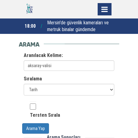
ha güvenli ve
Mersin'de güvenlik kameraları ve
18:00
17:00
metruk binalar gündemde
ARAMA
Aranılacak Kelime:
Sıralama
Tersten Sırala
Arama Yap
Arama Sonuçları