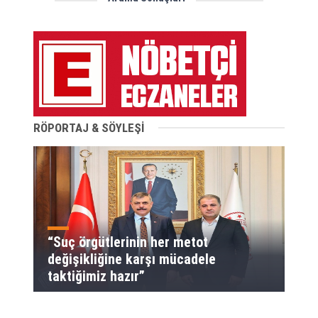
RÖPORTAJ & SÖYLEŞİ
“Suç örgütlerinin her metot
değişikliğine karşı mücadele
taktiğimiz hazır”