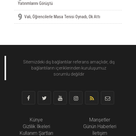
Yatırımlarını Görüştü
9
Vali, Öğrencilerle Masa Tenisi Oynadı, Ok Attı
Sitemizdeki dış bağlantılar referans amaçlıdır, dış
bağlantıların içeriklerinden
kuruluşumuz
sorumlu değildir
Künye
Manşetler
Gizlilik İlkeleri
Günün Haberleri
Kullanım Şartları
İletişim