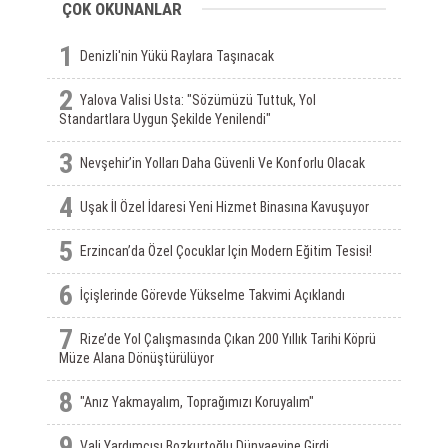
ÇOK OKUNANLAR
1
Denizli'nin Yükü Raylara Taşınacak
2
Yalova Valisi Usta: "Sözümüzü Tuttuk, Yol
Standartlara Uygun Şekilde Yenilendi"
3
Nevşehir’in Yolları Daha Güvenli Ve Konforlu Olacak
4
Uşak İl Özel İdaresi Yeni Hizmet Binasına Kavuşuyor
5
Erzincan’da Özel Çocuklar Için Modern Eğitim Tesisi!
6
İçişlerinde Görevde Yükselme Takvimi Açıklandı
7
Rize’de Yol Çalışmasında Çıkan 200 Yıllık Tarihi Köprü
Müze Alana Dönüştürülüyor
8
"Anız Yakmayalım, Toprağımızı Koruyalım"
9
Vali Yardımcısı Bozkurtoğlu Dünyaevine Girdi