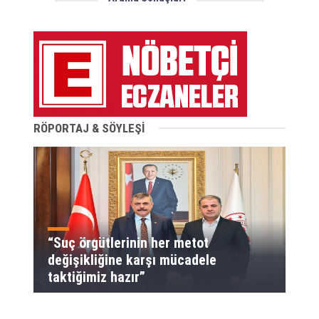
RÖPORTAJ & SÖYLEŞİ
“Suç örgütlerinin her metot
değişikliğine karşı mücadele
taktiğimiz hazır”