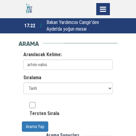
nda çıkan 200
Bakan Yardımcısı Cangir’den
"
17:22
14:36
e alana
Aydın’da yoğun mesai
ARAMA
Aranılacak Kelime:
Sıralama
Tersten Sırala
Arama Yap
Arama Sonuçları