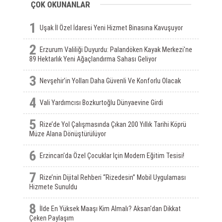
ÇOK OKUNANLAR
1
Uşak İl Özel İdaresi Yeni Hizmet Binasına Kavuşuyor
2
Erzurum Valiliği Duyurdu: Palandöken Kayak Merkezi'ne
89 Hektarlık Yeni Ağaçlandırma Sahası Geliyor
3
Nevşehir’in Yolları Daha Güvenli Ve Konforlu Olacak
4
Vali Yardımcısı Bozkurtoğlu Dünyaevine Girdi
5
Rize’de Yol Çalışmasında Çıkan 200 Yıllık Tarihi Köprü
Müze Alana Dönüştürülüyor
6
Erzincan’da Özel Çocuklar Için Modern Eğitim Tesisi!
7
Rize’nin Dijital Rehberi “Rizedesin” Mobil Uygulaması
Hizmete Sunuldu
8
İlde En Yüksek Maaşı Kim Almalı? Aksan'dan Dikkat
Çeken Paylaşım