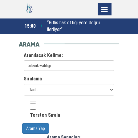
anız ve orman
“Bitlis hak ettiği yere doğru
15:00
13:00
 müdahalesiyle
ilerliyor”
d
ARAMA
Aranılacak Kelime:
Sıralama
Tersten Sırala
Arama Yap
Arama Sonuçları