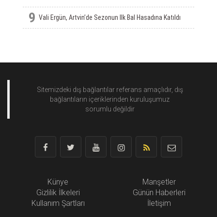
9
Vali Ergün, Artvin’de Sezonun Ilk Bal Hasadına Katıldı
Sitemizdeki dış bağlantılar referans amaçlıdır, dış
bağlantıların içeriklerinden
kuruluşumuz
sorumlu değildir
Künye
Manşetler
Gizlilik İlkeleri
Günün Haberleri
Kullanım Şartları
İletişim