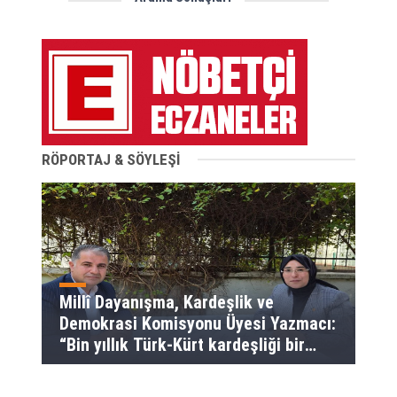
RÖPORTAJ & SÖYLEŞİ
Millî Dayanışma, Kardeşlik ve
Demokrasi Komisyonu Üyesi Yazmacı:
“Bin yıllık Türk-Kürt kardeşliği bir
slogan değil, bu toprakların
gerçeğidir”