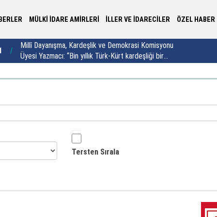
BERLER
MÜLKİ İDARE AMİRLERİ
İLLER VE İDARECİLER
ÖZEL HABER
Millî Dayanışma, Kardeşlik ve Demokrasi Komisyonu
İç
1
20:01
Üyesi Yazmacı: “Bin yıllık Türk-Kürt kardeşliği bir
zi
slogan değil, bu toprakların gerçeğidir”
Tersten Sırala