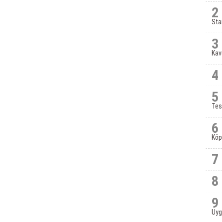
2
Sta
3
Kav
4
5
Tes
6
Köp
7
8
9
Uyg