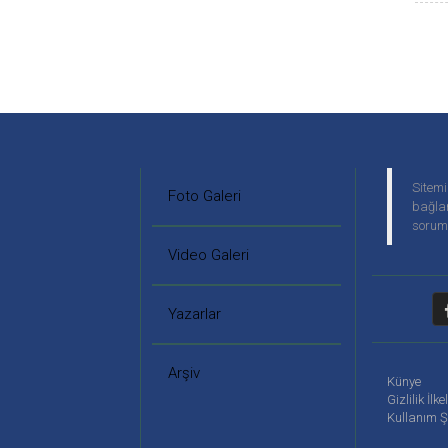
Sitemi
Foto Galeri
bağlan
soruml
Video Galeri
Yazarlar
Arşiv
Künye
Gizlilik İlke
Kullanım Ş