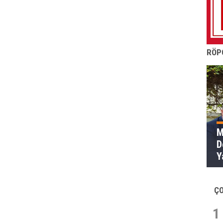
RÖP
M
D
Yazm
k
t
Ç
1