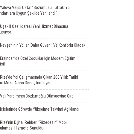
Yalova Valisi Usta: "Sözümüzü Tuttuk, Yol
ndartlara Uygun Şekilde Yenilendi"
Uşak İl Özel İdaresi Yeni Hizmet Binasına
uşuyor
Nevşehir’in Yolları Daha Güvenli Ve Konforlu Olacak
Erzincan’da Özel Çocuklar Için Modern Eğitim
isi!
Rize’de Yol Çalışmasında Çıkan 200 Yıllık Tarihi
rü Müze Alana Dönüştürülüyor
Vali Yardımcısı Bozkurtoğlu Dünyaevine Girdi
İçişlerinde Görevde Yükselme Takvimi Açıklandı
Rize’nin Dijital Rehberi “Rizedesin” Mobil
ulaması Hizmete Sunuldu