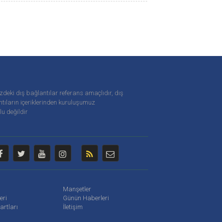
zdeki dış bağlantılar referans amaçlıdır, dış
tıların içeriklerinden
kuruluşumuz
u değildir
Manşetler
leri
Günün Haberleri
artları
İletişim