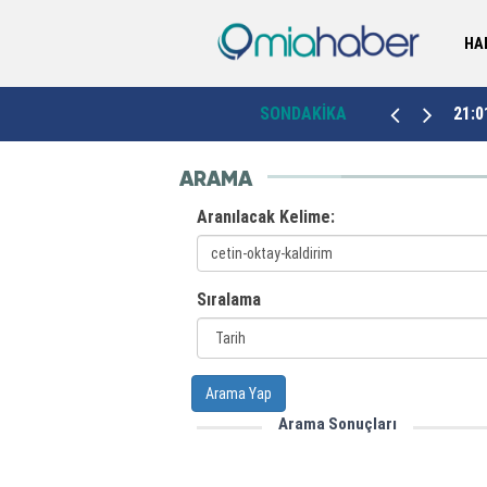
HA
Kütahya’da sahipsiz hayvanlar için dördüncü
00:46
SONDAKİKA
21:0
bakımevi Emet’te hizmete açıldı
ARAMA
Aranılacak Kelime:
Sıralama
Arama Yap
Arama Sonuçları