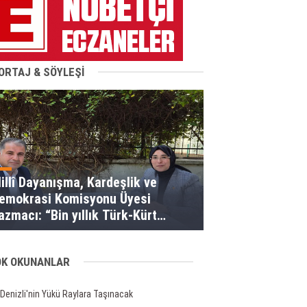
ORTAJ & SÖYLEŞİ
illî Dayanışma, Kardeşlik ve
emokrasi Komisyonu Üyesi
acı: “Bin yıllık Türk-Kürt
ardeşliği bir slogan değil, bu
oprakların gerçeğidir”
OK OKUNANLAR
Denizli'nin Yükü Raylara Taşınacak