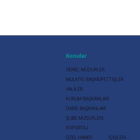
Konular
GENEL MÜDÜRLER
MÜLKİYE BAŞMÜFETTİŞLER
VALİLER
KURUM BAŞKANLARI
DAİRE BAŞKANLARI
ŞUBE MÜDÜRLERİ
RÖPORTAJ
ÖZEL HABER
İÇİŞLERİ