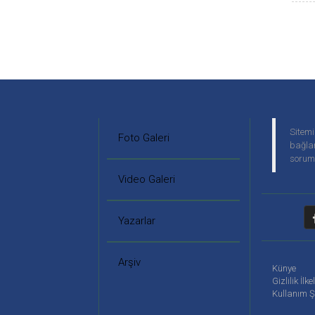
Sitemi
Foto Galeri
bağlan
soruml
Video Galeri
Yazarlar
Arşiv
Künye
Gizlilik İlke
Kullanım Ş