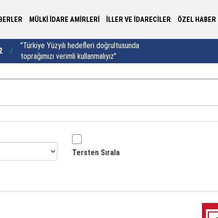
BERLER
MÜLKİ İDARE AMİRLERİ
İLLER VE İDARECİLER
ÖZEL HABER
"Türkiye Yüzyılı hedefleri doğrultusunda
2
11:22
Va
toprağımızı verimli kullanmalıyız"
Tersten Sırala