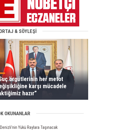
ORTAJ & SÖYLEŞİ
Suç örgütlerinin her metot
eğişikliğine karşı mücadele
aktiğimiz hazır”
OK OKUNANLAR
Denizli'nin Yükü Raylara Taşınacak