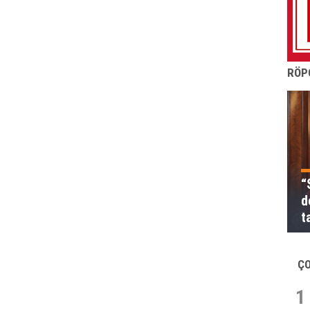
RÖP
“
d
t
Ç
1