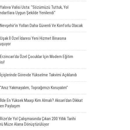
Yalova Valisi Usta: "Sözümüzü Tuttuk, Yol
ndartlara Uygun Şekilde Yenilendi"
Nevşehir’in Yolları Daha Güvenli Ve Konforlu Olacak
Uşak İl Özel İdaresi Yeni Hizmet Binasına
uşuyor
Erzincan’da Özel Çocuklar Için Modern Eğitim
isi!
İçişlerinde Görevde Yükselme Takvimi Açıklandı
"Anız Yakmayalım, Toprağımızı Koruyalım"
İlde En Yüksek Maaşı Kim Almalı? Aksan'dan Dikkat
en Paylaşım
Rize’de Yol Çalışmasında Çıkan 200 Yıllık Tarihi
rü Müze Alana Dönüştürülüyor