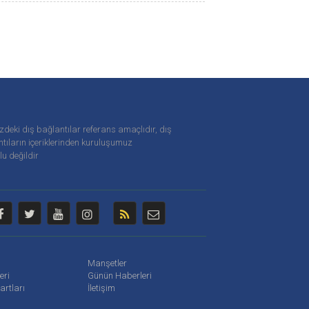
zdeki dış bağlantılar referans amaçlıdır, dış
tıların içeriklerinden
kuruluşumuz
u değildir
Manşetler
leri
Günün Haberleri
artları
İletişim