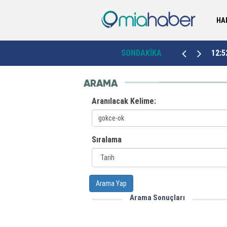
HA
a"
Hatay’da çifte heyecan: Bakan Kurum’un katılımıyla
20:01
SONDAKİKA
12:5
konut kurası ve Arasta Çarşısı töreni yapıldı
ARAMA
Aranılacak Kelime:
Sıralama
Arama Yap
Arama Sonuçları