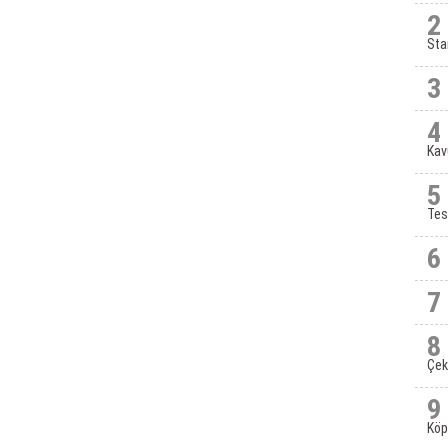
2
Sta
3
4
Kav
5
Tes
6
7
8
Çek
9
Köp