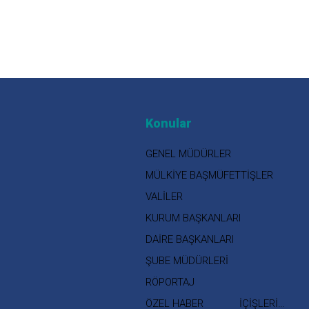
Konular
GENEL MÜDÜRLER
MÜLKİYE BAŞMÜFETTİŞLER
VALİLER
KURUM BAŞKANLARI
DAİRE BAŞKANLARI
ŞUBE MÜDÜRLERİ
RÖPORTAJ
ÖZEL HABER
İÇİŞLERİ