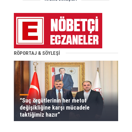
RÖPORTAJ & SÖYLEŞİ
“Suç örgütlerinin her metot
değişikliğine karşı mücadele
taktiğimiz hazır”