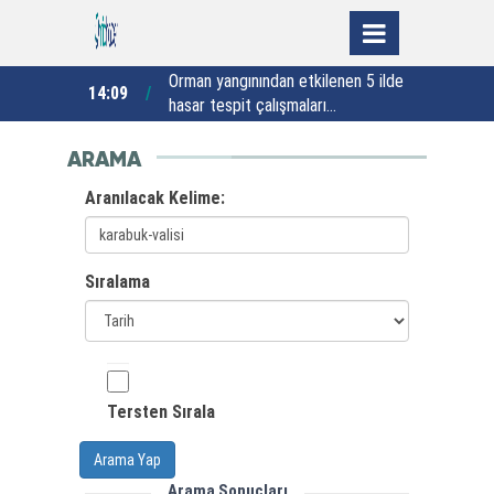
retim
Orman yangınından etkilenen 5 ilde
Ş
14:09
14:00
apacağız”
hasar tespit çalışmaları
tamamlandı
ARAMA
Aranılacak Kelime:
Sıralama
Tersten Sırala
Arama Yap
Arama Sonuçları