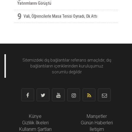
Yatırımlarını Görüştü
9
Vali, Öğrencilerle Masa Tenisi Oynadı, Ok Attı
Sitemizdeki dış bağlantılar referans amaçlıdır, dış
bağlantıların içeriklerinden
kuruluşumuz
sorumlu değildir
Künye
Manşetler
Gizlilik İlkeleri
Günün Haberleri
Kullanım Şartları
İletişim