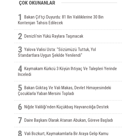
ÇOK OKUNANLAR
1
Bakan Çiftçi Duyurdu: 81 Ilin Valiliklerine 30 Bin
Kontenjan Tahsis Edilecek
2
Denizli'nin Yükü Raylara Taşınacak
3
Yalova Valisi Usta: "Sözümüzü Tuttuk, Yol
Standartlara Uygun Şekilde Yenilendi"
4
Kaymakam Kürkcü 3 Köyün Ihtiyaç Ve Talepleri Yerinde
Inceledi
5
Bakan Göktaş Ve Vali Makas, Devlet Himayesindeki
Çocuklarla Yaban Mersini Topladı
6
Niğde Valiliği’nden Küçükbaş Hayvancılığa Destek
7
Daire Başkanı Olarak Atanan Abukan, Göreve Başladı
8
Vali Bozkurt, Kaymakamlarla Bir Araya Gelip Kamu