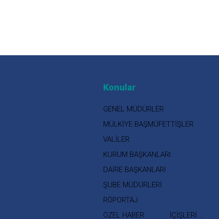
Konular
GENEL MÜDÜRLER
MÜLKİYE BAŞMÜFETTİŞLER
VALİLER
KURUM BAŞKANLARI
DAİRE BAŞKANLARI
ŞUBE MÜDÜRLERİ
RÖPORTAJ
ÖZEL HABER
İÇİŞLERİ