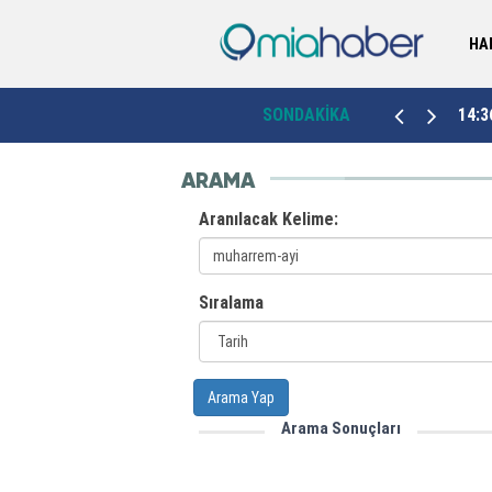
HA
Giresun Valiliği'nden fındık sezonunda "Boğulma"
21:00
SONDAKİKA
14:3
uyarısı!
ARAMA
Aranılacak Kelime:
Sıralama
Arama Yap
Arama Sonuçları