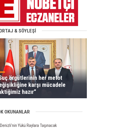
ORTAJ & SÖYLEŞİ
Suç örgütlerinin her metot
eğişikliğine karşı mücadele
aktiğimiz hazır”
OK OKUNANLAR
Denizli'nin Yükü Raylara Taşınacak