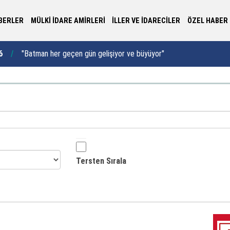
BERLER
MÜLKİ İDARE AMİRLERİ
İLLER VE İDARECİLER
ÖZEL HABER
"T
6
"Batman her geçen gün gelişiyor ve büyüyor"
12:52
to
Tersten Sırala