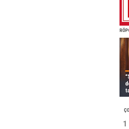
RÖP
“
d
t
Ç
1