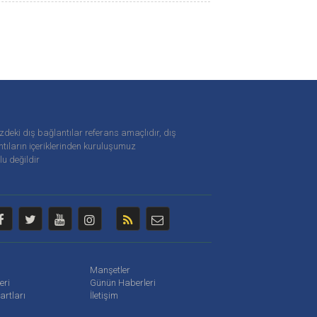
zdeki dış bağlantılar referans amaçlıdır, dış
tıların içeriklerinden
kuruluşumuz
u değildir
Manşetler
leri
Günün Haberleri
artları
İletişim