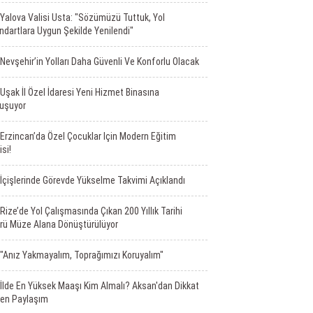
Yalova Valisi Usta: "Sözümüzü Tuttuk, Yol
ndartlara Uygun Şekilde Yenilendi"
Nevşehir’in Yolları Daha Güvenli Ve Konforlu Olacak
Uşak İl Özel İdaresi Yeni Hizmet Binasına
uşuyor
Erzincan’da Özel Çocuklar Için Modern Eğitim
isi!
İçişlerinde Görevde Yükselme Takvimi Açıklandı
Rize’de Yol Çalışmasında Çıkan 200 Yıllık Tarihi
rü Müze Alana Dönüştürülüyor
"Anız Yakmayalım, Toprağımızı Koruyalım"
İlde En Yüksek Maaşı Kim Almalı? Aksan'dan Dikkat
en Paylaşım