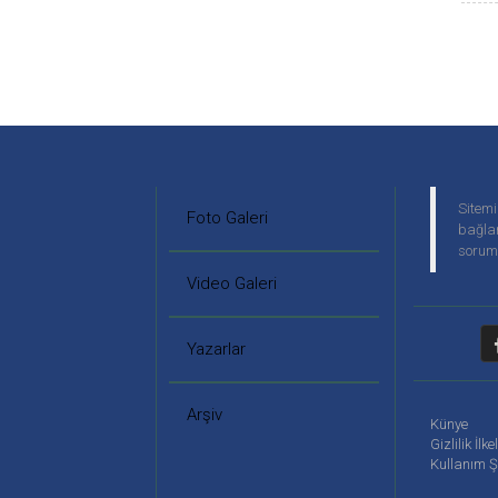
Sitemi
Foto Galeri
bağlan
soruml
Video Galeri
Yazarlar
Arşiv
Künye
Gizlilik İlke
Kullanım Ş