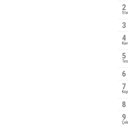
2
Sta
3
4
Kav
5
Tes
6
7
Köp
8
9
Çek