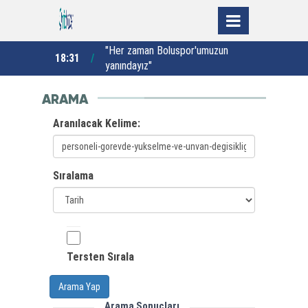
şta konuştu:
"Her zaman Boluspor'umuzun
B
18:31
17:22
anın
yanındayız"
ARAMA
Aranılacak Kelime:
Sıralama
Tersten Sırala
Arama Yap
Arama Sonuçları