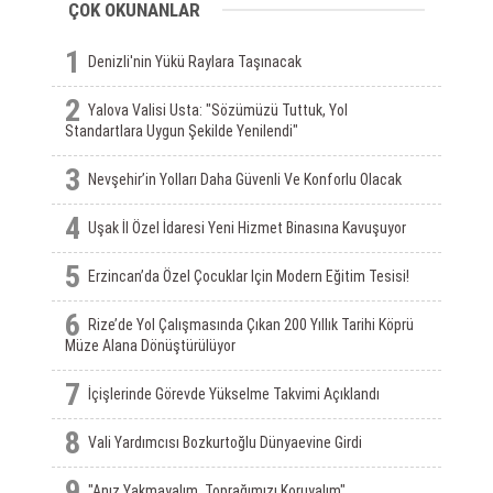
ÇOK OKUNANLAR
1
Denizli'nin Yükü Raylara Taşınacak
2
Yalova Valisi Usta: "Sözümüzü Tuttuk, Yol
Standartlara Uygun Şekilde Yenilendi"
3
Nevşehir’in Yolları Daha Güvenli Ve Konforlu Olacak
4
Uşak İl Özel İdaresi Yeni Hizmet Binasına Kavuşuyor
5
Erzincan’da Özel Çocuklar Için Modern Eğitim Tesisi!
6
Rize’de Yol Çalışmasında Çıkan 200 Yıllık Tarihi Köprü
Müze Alana Dönüştürülüyor
7
İçişlerinde Görevde Yükselme Takvimi Açıklandı
8
Vali Yardımcısı Bozkurtoğlu Dünyaevine Girdi
9
"Anız Yakmayalım, Toprağımızı Koruyalım"