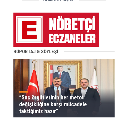
RÖPORTAJ & SÖYLEŞİ
“Suç örgütlerinin her metot
değişikliğine karşı mücadele
taktiğimiz hazır”