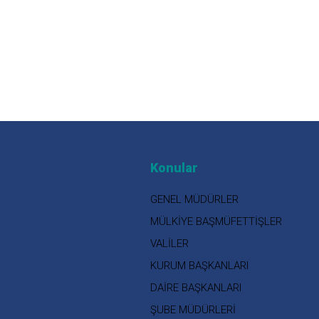
Konular
GENEL MÜDÜRLER
MÜLKİYE BAŞMÜFETTİŞLER
VALİLER
KURUM BAŞKANLARI
DAİRE BAŞKANLARI
ŞUBE MÜDÜRLERİ