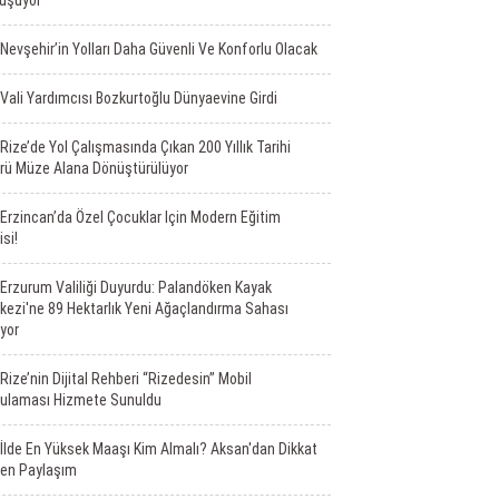
uşuyor
Nevşehir’in Yolları Daha Güvenli Ve Konforlu Olacak
Vali Yardımcısı Bozkurtoğlu Dünyaevine Girdi
Rize’de Yol Çalışmasında Çıkan 200 Yıllık Tarihi
rü Müze Alana Dönüştürülüyor
Erzincan’da Özel Çocuklar Için Modern Eğitim
isi!
Erzurum Valiliği Duyurdu: Palandöken Kayak
kezi'ne 89 Hektarlık Yeni Ağaçlandırma Sahası
iyor
Rize’nin Dijital Rehberi “Rizedesin” Mobil
ulaması Hizmete Sunuldu
İlde En Yüksek Maaşı Kim Almalı? Aksan'dan Dikkat
en Paylaşım