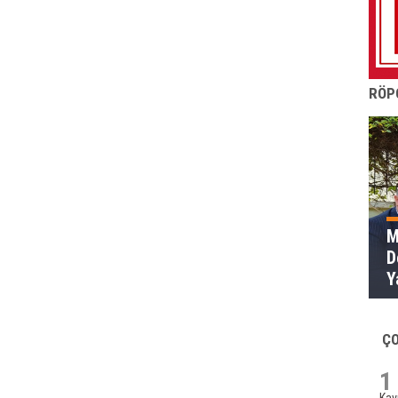
RÖP
M
D
Yazm
k
t
Ç
1