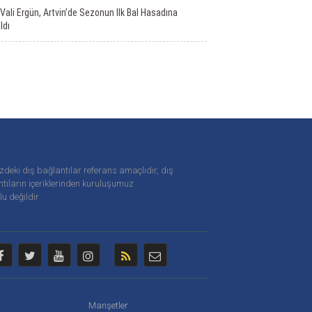
Vali Ergün, Artvin’de Sezonun Ilk Bal Hasadına
ldı
zdeki dış bağlantılar referans amaçlıdır, dış
tıların içeriklerinden
kuruluşumuz
u değildir
Manşetler