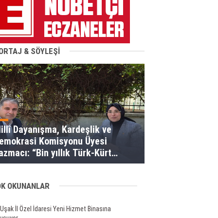
ORTAJ & SÖYLEŞİ
illî Dayanışma, Kardeşlik ve
emokrasi Komisyonu Üyesi
acı: “Bin yıllık Türk-Kürt
ardeşliği bir slogan değil, bu
oprakların gerçeğidir”
OK OKUNANLAR
Uşak İl Özel İdaresi Yeni Hizmet Binasına