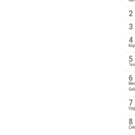
Kav
2
3
4
Köp
5
Tes
6
Mer
Gel
7
Uyg
8
Çek