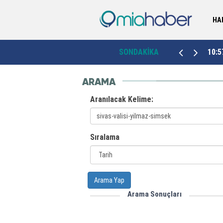
HA
syonu
İçişleri ve Adalet Bakanları Esenyurt esnafını
20:01
SONDAKİKA
10:5
ziyaret etti
ARAMA
Aranılacak Kelime:
Sıralama
Arama Yap
Arama Sonuçları