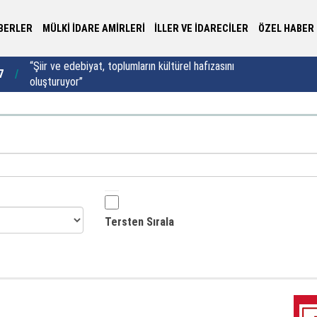
BERLER
MÜLKİ İDARE AMİRLERİ
İLLER VE İDARECİLER
ÖZEL HABER
“Şiir ve edebiyat, toplumların kültürel hafızasını
7
10:37
Ka
oluşturuyor”
Tersten Sırala