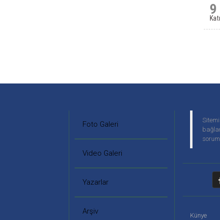
9
Katı
Sitemi
Foto Galeri
bağlan
soruml
Video Galeri
Yazarlar
Arşiv
Künye