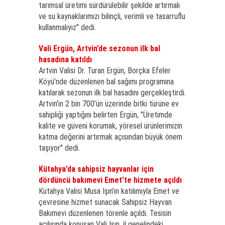
tarımsal üretimi sürdürülebilir şekilde artırmalı
ve su kaynaklarımızı bilinçli, verimli ve tasarruflu
kullanmalıyız" dedi.
Vali Ergün, Artvin’de sezonun ilk bal
hasadına katıldı
Artvin Valisi Dr. Turan Ergün, Borçka Efeler
Köyü’nde düzenlenen bal sağımı programına
katılarak sezonun ilk bal hasadını gerçekleştirdi.
Artvin’in 2 bin 700’ün üzerinde bitki türüne ev
sahipliği yaptığını belirten Ergün, "Üretimde
kalite ve güveni korumak, yöresel ürünlerimizin
katma değerini artırmak açısından büyük önem
taşıyor" dedi.
Kütahya’da sahipsiz hayvanlar için
dördüncü bakımevi Emet’te hizmete açıldı
Kütahya Valisi Musa Işın’ın katılımıyla Emet ve
çevresine hizmet sunacak Sahipsiz Hayvan
Bakımevi düzenlenen törenle açıldı. Tesisin
açılışında konuşan Vali Işın, il genelindeki