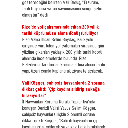
göstereceğini belirten Vali Baruş, "Erzurum,
tarih boyunca vatan savunmasının simge şehri
olmuştur" dedi.
Rize’de yol çalışmasında çıkan 200 yıllık
tarihi köprü müze alana dönüştürülüyor
Rize Valisi İhsan Selim Baydaş, Kale yolu
girişinde yürütülen yol çalışmaları sırasında gün
yüzüne çıkarılan yaklaşık 200 yıllık tarihi köprü
alanında incelemelerde bulundu. Rize
Belediyesi tarafından koruma altına alınan tarihi
yapı, üzeri camla kaplanarak ziyarete açılacak.
Vali Köşger, sahipsiz hayvanlarda 2 soruna
dikkat çekti: “Çip kaydını sildirip sokağa
bırakıyorlar”
İl Hayvanları Koruma Kurulu Toplantısı’nda
konuşan Denizli Valisi Yavuz Selim Köşger,
sahipsiz hayvanlara ilişkin 2 önemli soruna
dikkat çekti Köşger, “Sahipli hayvanların çip
kayıtları iptal edilerek veya kayıt dışı bırakılarak