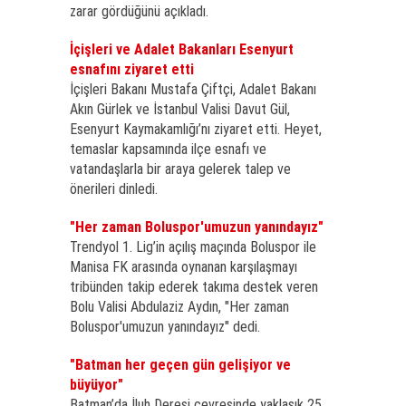
zarar gördüğünü açıkladı.
İçişleri ve Adalet Bakanları Esenyurt
esnafını ziyaret etti
İçişleri Bakanı Mustafa Çiftçi, Adalet Bakanı
Akın Gürlek ve İstanbul Valisi Davut Gül,
Esenyurt Kaymakamlığı’nı ziyaret etti. Heyet,
temaslar kapsamında ilçe esnafı ve
vatandaşlarla bir araya gelerek talep ve
önerileri dinledi.
"Her zaman Boluspor'umuzun yanındayız"
Trendyol 1. Lig’in açılış maçında Boluspor ile
Manisa FK arasında oynanan karşılaşmayı
tribünden takip ederek takıma destek veren
Bolu Valisi Abdulaziz Aydın, "Her zaman
Boluspor'umuzun yanındayız" dedi.
"Batman her geçen gün gelişiyor ve
büyüyor"
Batman’da İluh Deresi çevresinde yaklaşık 25