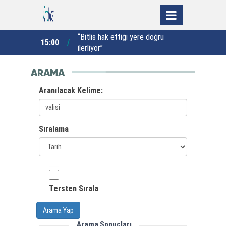
ybedecek tek
“Bitlis hak ettiği yere doğru
15:00
13:00
ilerliyor”
d
ARAMA
Aranılacak Kelime:
Sıralama
Tersten Sırala
Arama Yap
Arama Sonuçları