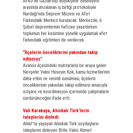
AFAD ile Gaziantep Büyükşehir Belediyesi
arasında imzalanan iş birliği protokolüyle
Nurdağı'nda Deprem Müzesi ve Afet
Farkındalık Merkezi kurulacak. Merkezde, 6
Şubat depremlerinin hafızası yaşatılırken
toplumun her kesimine yönelik uygulamalı afet
farkındalık eğitimleri de verilecek.
“İlçelerin önceliklerini yakından takip
ediyoruz”
Avanos ilçesindeki muhtarlarla bir araya gelen
Nevşehir Valisi Hüseyin Kök, kamu hizmetlerinin
daha etkin ve verimli sunulması, ilçelerin
önceliklerinin yakından takip edilmesi amacıyla
istişare ve koordinasyon içerisinde çalışmaların
sürdürüleceğini ifade etti.
Vali Karakaya, Ahıskalı Türk’lerin
taleplerini dinledi:
Ahlat’ta yaşayan Ahıskalı Türk soydaşların
taleplerini dinleyen Bitlis Valisi Ahmet