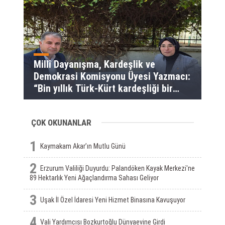
Millî Dayanışma, Kardeşlik ve
Demokrasi Komisyonu Üyesi Yazmacı:
“Bin yıllık Türk-Kürt kardeşliği bir
slogan değil, bu toprakların
gerçeğidir”
ÇOK OKUNANLAR
1
Kaymakam Akar’ın Mutlu Günü
2
Erzurum Valiliği Duyurdu: Palandöken Kayak Merkezi'ne
89 Hektarlık Yeni Ağaçlandırma Sahası Geliyor
3
Uşak İl Özel İdaresi Yeni Hizmet Binasına Kavuşuyor
4
Vali Yardımcısı Bozkurtoğlu Dünyaevine Girdi