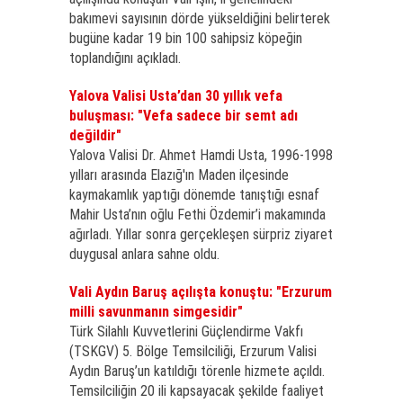
bakımevi sayısının dörde yükseldiğini belirterek
bugüne kadar 19 bin 100 sahipsiz köpeğin
toplandığını açıkladı.
Yalova Valisi Usta’dan 30 yıllık vefa
buluşması: "Vefa sadece bir semt adı
değildir"
Yalova Valisi Dr. Ahmet Hamdi Usta, 1996-1998
yılları arasında Elazığ'ın Maden ilçesinde
kaymakamlık yaptığı dönemde tanıştığı esnaf
Mahir Usta’nın oğlu Fethi Özdemir’i makamında
ağırladı. Yıllar sonra gerçekleşen sürpriz ziyaret
duygusal anlara sahne oldu.
Vali Aydın Baruş açılışta konuştu: "Erzurum
milli savunmanın simgesidir"
Türk Silahlı Kuvvetlerini Güçlendirme Vakfı
(TSKGV) 5. Bölge Temsilciliği, Erzurum Valisi
Aydın Baruş’un katıldığı törenle hizmete açıldı.
Temsilciliğin 20 ili kapsayacak şekilde faaliyet