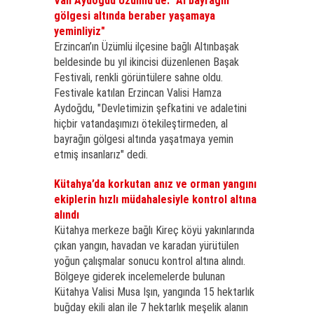
Vali Aydoğdu Üzümlü’de: "Al bayrağın
gölgesi altında beraber yaşamaya
yeminliyiz"
Erzincan’ın Üzümlü ilçesine bağlı Altınbaşak
beldesinde bu yıl ikincisi düzenlenen Başak
Festivali, renkli görüntülere sahne oldu.
Festivale katılan Erzincan Valisi Hamza
Aydoğdu, "Devletimizin şefkatini ve adaletini
hiçbir vatandaşımızı ötekileştirmeden, al
bayrağın gölgesi altında yaşatmaya yemin
etmiş insanlarız" dedi.
Kütahya’da korkutan anız ve orman yangını
ekiplerin hızlı müdahalesiyle kontrol altına
alındı
Kütahya merkeze bağlı Kireç köyü yakınlarında
çıkan yangın, havadan ve karadan yürütülen
yoğun çalışmalar sonucu kontrol altına alındı.
Bölgeye giderek incelemelerde bulunan
Kütahya Valisi Musa Işın, yangında 15 hektarlık
buğday ekili alan ile 7 hektarlık meşelik alanın