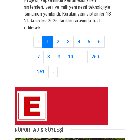
Projesi" kapsamında kentin eski siren
sistemleri, yerli ve milli yeni nesil teknolojiyle
tamamen yenilendi. Kurulan yeni sistemler 18-
21 Ağustos 2026 tarihleri arasında test
edilecek.
‹
1
2
3
4
5
6
7
8
9
10
...
260
261
›
RÖPORTAJ & SÖYLEŞİ