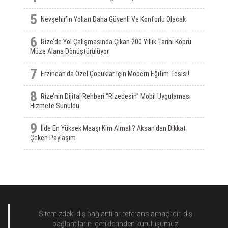
5
Nevşehir’in Yolları Daha Güvenli Ve Konforlu Olacak
6
Rize’de Yol Çalışmasında Çıkan 200 Yıllık Tarihi Köprü
Müze Alana Dönüştürülüyor
7
Erzincan’da Özel Çocuklar Için Modern Eğitim Tesisi!
8
Rize’nin Dijital Rehberi “Rizedesin” Mobil Uygulaması
Hizmete Sunuldu
9
İlde En Yüksek Maaşı Kim Almalı? Aksan'dan Dikkat
Çeken Paylaşım
Sitemizdeki dış bağlantılar referans amaçlıdır, dış
bağlantıların içeriklerinden
kuruluşumuz