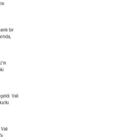
rin
amlı bir
antıda,
z’ın
ki
eldi. Vali
katkı
 Vali
ği