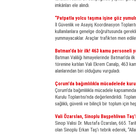
imkânları ele alındı.
“Patpatla yolcu taşıma işine göz yumu
İl Güvenlik ve Asayiş Koordinasyon Toplantı
kullanılanlara genelge doğrultusunda gerekli
yummayacaklar. Araçlar trafikten men edil
Batman'da bir ilk! 463 kamu personeli y
Batman Valiliği himayelerinde Batman'da ilk
törenine katılan Vali Ekrem Canalp, 463 ka
alanlarından biri olduğunu vurguladı.
Çorum'da bağımlılıkla mücadelede kurum
Çorum'da bağımlılıkla mücadele kapsamında y
Kurulu Toplantısı'nda değerlendirildi. Topla
sağlıklı, güvenli ve bilinçli bir toplum için 
Vali Özarslan, Sinoplu Başpehlivan Taş'ı
Sinop Valisi Dr. Mustafa Özarslan, 665. Tari
olan Sinoplu Erkan Taş’ı tebrik ederek, “Alla