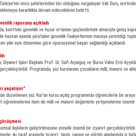
ürkiye'nin öncü şehirlerinden biri olduğunu vurgulayan Vali Duru, üreticile
klemeye kararlılıkla devam edeceklerini belirtti.
üvenlik raporunu açıkladı
da, kentteki güvenlik ve huzur ortamını güçlendirmek amacıyla geniş kaps
nde haziran ayında yürütülen güvenlik faaliyetlerinin masaya yatırıldığı topl
n yılın aynı dönemine göre operasyonel başarı sağlandığı açıklandı.
ldı
, Diyanet İşleri Başkanı Prof. Dr. Safi Arpaguş ve Bursa Valisi Erol Ayyıldı
erçekleştirildi. Programda, yaz kurslarının çocukların millî, manevi ve ahla
ri yaşatıyor”
de düzenlenen yaz Kur'an kursu açılış programında öğrencilerle bir araya g
m'i öğrenmelerine hem de milli ve manevi değerlerle yetişmelerine önemli 
i görüşmesi
al ilişkilerin geliştirilmesine yönelik önemli bir ziyaret gerçekleştirildi.
ede, iki taraf arasında ticaret, tarım, sanayi ve eğitim alanlarında iş birli