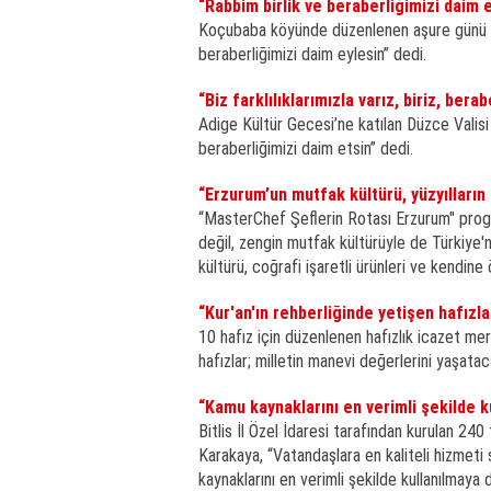
“Rabbim birlik ve beraberliğimizi daim e
Koçubaba köyünde düzenlenen aşure günü pro
beraberliğimizi daim eylesin” dedi.
“Biz farklılıklarımızla varız, biriz, berab
Adige Kültür Gecesi’ne katılan Düzce Valisi M
beraberliğimizi daim etsin” dedi.
“Erzurum’un mutfak kültürü, yüzyılların
“MasterChef Şeflerin Rotası Erzurum" progra
değil, zengin mutfak kültürüyle de Türkiye'n
kültürü, coğrafi işaretli ürünleri ve kendin
“Kur'an'ın rehberliğinde yetişen hafızl
10 hafız için düzenlenen hafızlık icazet mera
hafızlar; milletin manevi değerlerini yaşata
“Kamu kaynaklarını en verimli şekilde k
Bitlis İl Özel İdaresi tarafından kurulan 2
Karakaya, “Vatandaşlara en kaliteli hizmeti 
kaynaklarını en verimli şekilde kullanılmay