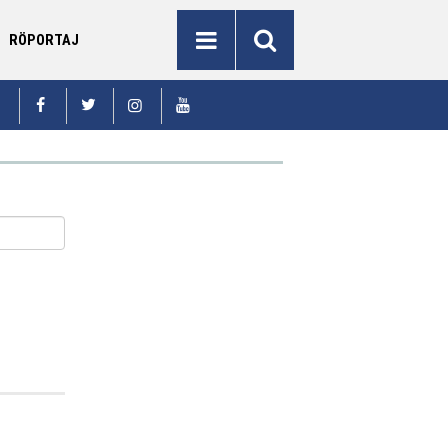
RÖPORTAJ
li Aydın Baruş açılışta konuştu: "Erzurum milli
Rize’de yol 
21:54
vunmanın simgesidir"
köprü müze 