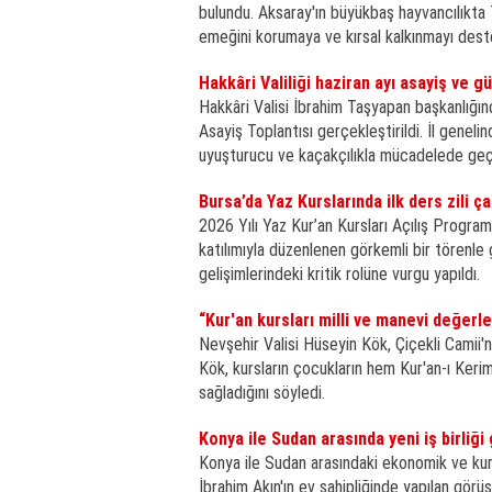
bulundu. Aksaray'ın büyükbaş hayvancılıkta T
emeğini korumaya ve kırsal kalkınmayı deste
Hakkâri Valiliği haziran ayı asayiş ve g
Hakkâri Valisi İbrahim Taşyapan başkanlığın
Asayiş Toplantısı gerçekleştirildi. İl geneli
uyuşturucu ve kaçakçılıkla mücadelede geçe
Bursa’da Yaz Kurslarında ilk ders zili ça
2026 Yılı Yaz Kur’an Kursları Açılış Programı
katılımıyla düzenlenen görkemli bir törenle g
gelişimlerindeki kritik rolüne vurgu yapıldı.
“Kur'an kursları milli ve manevi değerle
Nevşehir Valisi Hüseyin Kök, Çiçekli Camii'n
Kök, kursların çocukların hem Kur'an-ı Keri
sağladığını söyledi.
Konya ile Sudan arasında yeni iş birliğ
Konya ile Sudan arasındaki ekonomik ve kurums
İbrahim Akın'ın ev sahipliğinde yapılan görüşm