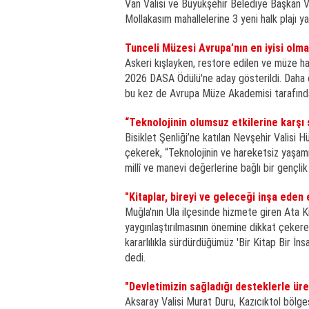
Van Valisi ve Büyükşehir Belediye Başkan Ve
Mollakasım mahallelerine 3 yeni halk plajı yapı
Tunceli Müzesi Avrupa’nın en iyisi olm
Askeri kışlayken, restore edilen ve müze hal
2026 DASA Ödülü'ne aday gösterildi. Daha ö
bu kez de Avrupa Müze Akademisi tarafında
“Teknolojinin olumsuz etkilerine karşı 
Bisiklet Şenliği’ne katılan Nevşehir Valisi 
çekerek, “Teknolojinin ve hareketsiz yaşamı
millî ve manevi değerlerine bağlı bir gençli
"Kitaplar, bireyi ve geleceği inşa eden 
Muğla'nın Ula ilçesinde hizmete giren Ata Ki
yaygınlaştırılmasının önemine dikkat çekerek
kararlılıkla sürdürdüğümüz 'Bir Kitap Bir İn
dedi.
"Devletimizin sağladığı desteklerle ür
Aksaray Valisi Murat Duru, Kazıcıktol bölge