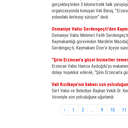
gerçekleştirilen 3 kilometrelik halk yürüyüş
organizasyonda konuşan Vali Baruş, "Erzurum
yolundaki ilerleyişi sürüyor" dedi.
Osmaniye Valisi Serdengeçti'den Kaym
Osmaniye Valisi Mehmet Fatih Serdengeçti,
Kaymakamlığı görevinden Mardin’in Mazıdağı
Serdengeçti, Kaymakam Özer’e ilçeye sunduğ
"Şirin Erzincan’a güzel hizmetler temen
Erzincan Valisi Hamza Aydoğdu’yu makamında
dolayı teşekkür ederek, “Şirin Erzincan’a gü
Vali Kızılkaya'nın babası son yolculuğu
Siirt Valisi ve Belediye Başkan Vekili Dr. 
töreniyle son yolculuğuna uğurlandı.
‹
1
2
...
9
10
11