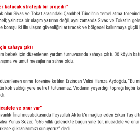
r katacak stratejik bir projedir”
cak olan Sivas ve Tokat arasındaki Çamlıbel Tüneli’nin temel atma törenin
neli; yalnızca bir ulaşım yatırımı değil, aynı zamanda Sivas ve Tokat'ın ge
e komşu iki ilin ulaşım güvenliğini artıracak ve bölgesel kalkınmaya güçlü 
çin sahaya çıktı
yim bebek için düzenlenen yardım turnuvasında sahaya çıktı. 36 köyün katı
nışma ve umut mesajlarına sahne oldu.
a düzenlenen anma törenine katılan Erzincan Valisi Hamza Aydoğdu, “Bu mil
n kök saldığı yere nefret tutunamaz. Vicdanın yeşerdiği toprağı hiçbir ka
di.
ücadele ve onur var”
hlivanlık final müsabakasında Feyzullah Aktürk’ü mağlup eden Erkan Taş alt
alisi Yunus Sezer, “665 yıllık gelenekte bugün yine ter, mücadele ve onur v
rkese şükranlarımızı sunuyoruz” dedi.