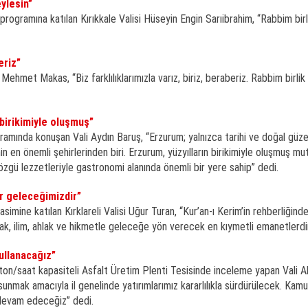
ylesin”
gramına katılan Kırıkkale Valisi Hüseyin Engin Sarıibrahim, “Rabbim birl
eriz”
ehmet Makas, “Biz farklılıklarımızla varız, biriz, beraberiz. Rabbim birlik
 birikimiyle oluşmuş”
mında konuşan Vali Aydın Baruş, “Erzurum; yalnızca tarihi ve doğal güzell
in en önemli şehirlerinden biri. Erzurum, yüzyılların birikimiyle oluşmuş mu
e özgü lezzetleriyle gastronomi alanında önemli bir yere sahip” dedi.
ar geleceğimizdir”
simine katılan Kırklareli Valisi Uğur Turan, “Kur’an-ı Kerim’in rehberliğind
cak, ilim, ahlak ve hikmetle geleceğe yön verecek en kıymetli emanetlerdi
ullanacağız”
40 ton/saat kapasiteli Asfalt Üretim Plenti Tesisinde inceleme yapan Vali 
sunmak amacıyla il genelinde yatırımlarımız kararlılıkla sürdürülecek. Kamu
a devam edeceğiz” dedi.