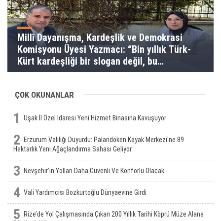
Millî Dayanışma, Kardeşlik ve Demokrasi
Komisyonu Üyesi Yazmacı: “Bin yıllık Türk-
Kürt kardeşliği bir slogan değil, bu
toprakların gerçeğidir”
ÇOK OKUNANLAR
1
Uşak İl Özel İdaresi Yeni Hizmet Binasına Kavuşuyor
2
Erzurum Valiliği Duyurdu: Palandöken Kayak Merkezi'ne 89
Hektarlık Yeni Ağaçlandırma Sahası Geliyor
3
Nevşehir’in Yolları Daha Güvenli Ve Konforlu Olacak
4
Vali Yardımcısı Bozkurtoğlu Dünyaevine Girdi
5
Rize’de Yol Çalışmasında Çıkan 200 Yıllık Tarihi Köprü Müze Alana