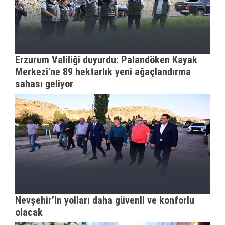
Erzurum Valiliği duyurdu: Palandöken Kayak
Merkezi'ne 89 hektarlık yeni ağaçlandırma
sahası geliyor
Nevşehir’in yolları daha güvenli ve konforlu
olacak