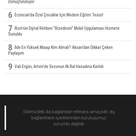
Dönüştürülüyor
6
Erzincan’da Özel Çocuklar Için Modern Eğitim Tesisi!
7
Rize’nin Dijital Rehberi “Rizedesin” Mobil Uygulaması Hizmete
Sunuldu
8
İlde En Yüksek Maaşı Kim Almalı? Aksan'dan Dikkat Çeken
Paylaşım
9
Vali Ergün, Artvin’de Sezonun Ilk Bal Hasadına Katıldı
Sitemizdeki dış bağlantılar referans amaçlıdır, dış
bağlantıların içeriklerinden
kuruluşumuz
sorumlu değildir