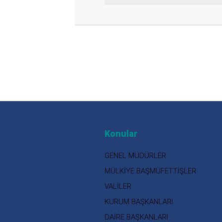
Konular
GENEL MÜDÜRLER
MÜLKİYE BAŞMÜFETTİŞLER
VALİLER
KURUM BAŞKANLARI
DAİRE BAŞKANLARI