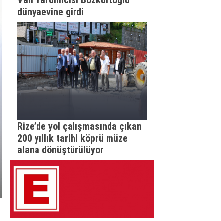
Vali Yardımcısı Bozkurtoğlu
dünyaevine girdi
Rize’de yol çalışmasında çıkan
200 yıllık tarihi köprü müze
alana dönüştürülüyor