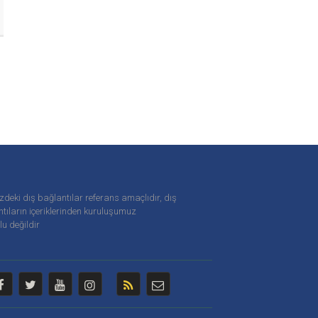
zdeki dış bağlantılar referans amaçlıdır, dış
tıların içeriklerinden
kuruluşumuz
u değildir