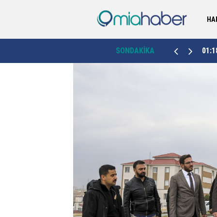
HA
Erzurum Valiliği duyurdu: Palandöken Kayak
01:18
SONDAKİKA
23:4
Merkezi'ne 89 hektarlık yeni ağaçlandırma sahası
geliyor