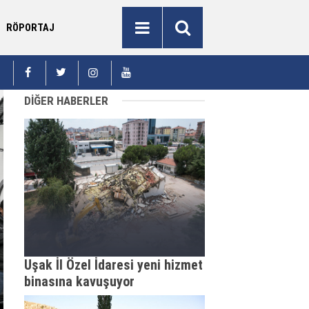
RÖPORTAJ
tahya’da korkutan anız ve orman yangını ekiplerin
İçişleri Ba
22:14
zlı müdahalesiyle kontrol altına alındı
İlkay Çiçek'
DİĞER HABERLER
Uşak İl Özel İdaresi yeni hizmet
binasına kavuşuyor