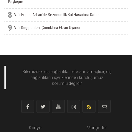
Paylaşım
8
Vali Ergün, Artvin’de Sezonun Ilk Bal Hasadına Katıldı
9
Vali Köşger’den, Çocuklara Ekran Uyarısı:
Sitemizdeki dış bağlantılar referans amaçlıdır, dış
bağlantıların içeriklerinden
kuruluşumuz
sorumlu değildir
Künye
Manşetler