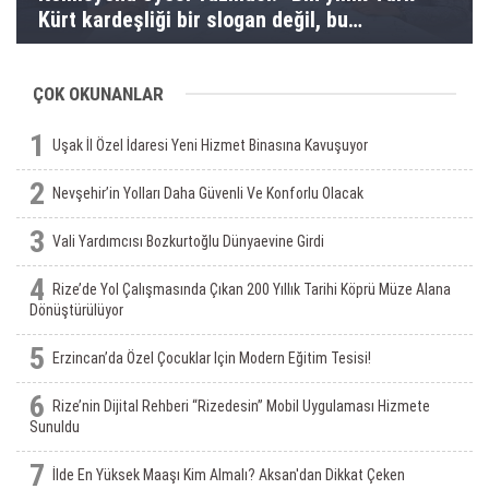
Kürt kardeşliği bir slogan değil, bu
toprakların gerçeğidir”
ÇOK OKUNANLAR
1
Uşak İl Özel İdaresi Yeni Hizmet Binasına Kavuşuyor
2
Nevşehir’in Yolları Daha Güvenli Ve Konforlu Olacak
3
Vali Yardımcısı Bozkurtoğlu Dünyaevine Girdi
4
Rize’de Yol Çalışmasında Çıkan 200 Yıllık Tarihi Köprü Müze Alana
Dönüştürülüyor
5
Erzincan’da Özel Çocuklar Için Modern Eğitim Tesisi!
6
Rize’nin Dijital Rehberi “Rizedesin” Mobil Uygulaması Hizmete
Sunuldu
7
İlde En Yüksek Maaşı Kim Almalı? Aksan'dan Dikkat Çeken