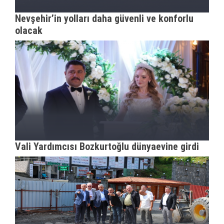
Nevşehir’in yolları daha güvenli ve konforlu
olacak
Vali Yardımcısı Bozkurtoğlu dünyaevine girdi