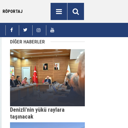
RÖPORTAJ
li Aydın Baruş açılışta konuştu: "Erzurum milli
Rize’de yol 
21:54
vunmanın simgesidir"
köprü müze 
DİĞER HABERLER
Denizli'nin yükü raylara
taşınacak