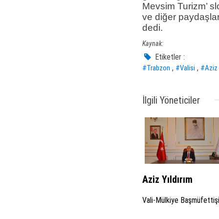
Mevsim Turizm’ sl
ve diğer paydaşlar
dedi.
Kaynak:
Etiketler :
,
,
#Trabzon
#Valisi
#Aziz 
İlgili Yöneticiler
Aziz Yıldırım
Vali-Mülkiye Başmüfettiş