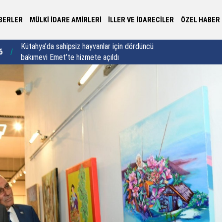
BERLER
MÜLKİ İDARE AMİRLERİ
İLLER VE İDARECİLER
ÖZEL HABER
Yalova Valisi Usta’dan 30 yıllık vefa buluşması:
Va
6
22:44
"Vefa sadece bir semt adı değildir"
sa