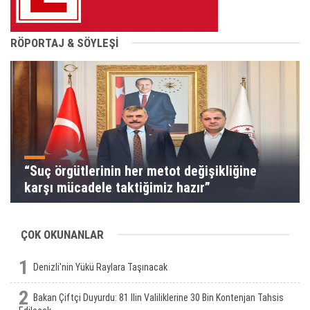
RÖPORTAJ & SÖYLEŞİ
“Suç örgütlerinin her metot değişikliğine
karşı mücadele taktiğimiz hazır”
ÇOK OKUNANLAR
1
Denizli'nin Yükü Raylara Taşınacak
2
Bakan Çiftçi Duyurdu: 81 Ilin Valiliklerine 30 Bin Kontenjan Tahsis