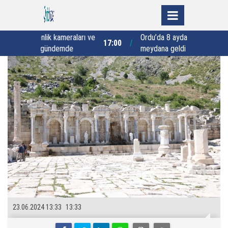
meraları ve
Ordu’da 8 ayda 106 patpat kazası
“
17:00
16:00
emde
meydana geldi
23.06.2024 13:33
13:33