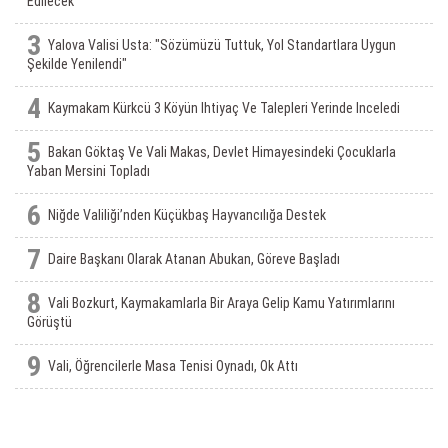
Edilecek
3
Yalova Valisi Usta: "Sözümüzü Tuttuk, Yol Standartlara Uygun
Şekilde Yenilendi"
4
Kaymakam Kürkcü 3 Köyün Ihtiyaç Ve Talepleri Yerinde Inceledi
5
Bakan Göktaş Ve Vali Makas, Devlet Himayesindeki Çocuklarla
Yaban Mersini Topladı
6
Niğde Valiliği’nden Küçükbaş Hayvancılığa Destek
7
Daire Başkanı Olarak Atanan Abukan, Göreve Başladı
8
Vali Bozkurt, Kaymakamlarla Bir Araya Gelip Kamu Yatırımlarını
Görüştü
9
Vali, Öğrencilerle Masa Tenisi Oynadı, Ok Attı