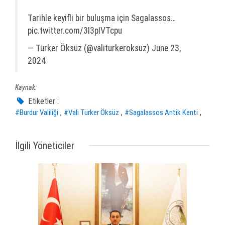
Tarihle keyifli bir buluşma için Sagalassos…
pic.twitter.com/3I3pIVTcpu
— Türker Öksüz (@valiturkeroksuz)
June 23,
2024
Kaynak:
Etiketler :
,
,
,
#Burdur Valiliği
#Vali Türker Öksüz
#Sagalassos Antik Kenti
İlgili Yöneticiler