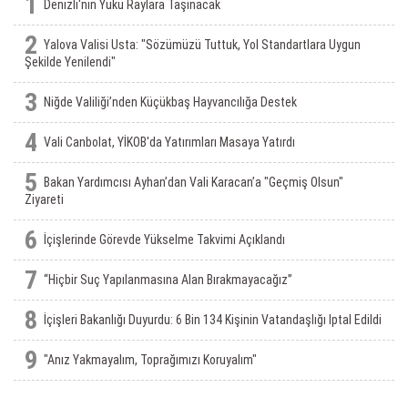
1
Denizli'nin Yükü Raylara Taşınacak
2
Yalova Valisi Usta: "Sözümüzü Tuttuk, Yol Standartlara Uygun
Şekilde Yenilendi"
3
Niğde Valiliği’nden Küçükbaş Hayvancılığa Destek
4
Vali Canbolat, YİKOB'da Yatırımları Masaya Yatırdı
5
Bakan Yardımcısı Ayhan’dan Vali Karacan’a "Geçmiş Olsun"
Ziyareti
6
İçişlerinde Görevde Yükselme Takvimi Açıklandı
7
“Hiçbir Suç Yapılanmasına Alan Bırakmayacağız”
8
İçişleri Bakanlığı Duyurdu: 6 Bin 134 Kişinin Vatandaşlığı Iptal Edildi
9
"Anız Yakmayalım, Toprağımızı Koruyalım"