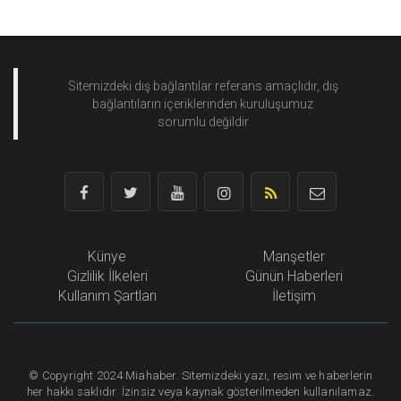
Sitemizdeki dış bağlantılar referans amaçlıdır, dış
bağlantıların içeriklerinden
kuruluşumuz
sorumlu değildir
Künye
Manşetler
Gizlilik İlkeleri
Günün Haberleri
Kullanım Şartları
İletişim
©
Copyright
2024 Miahaber. Sitemizdeki yazı, resim ve haberlerin
her hakkı saklıdır. İzinsiz veya kaynak gösterilmeden kullanılamaz.