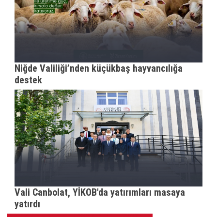
Niğde Valiliği’nden küçükbaş hayvancılığa
destek
Vali Canbolat, YİKOB'da yatırımları masaya
yatırdı