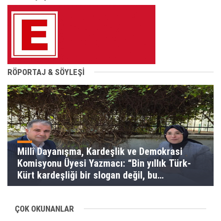
RÖPORTAJ & SÖYLEŞİ
Millî Dayanışma, Kardeşlik ve Demokrasi
Komisyonu Üyesi Yazmacı: “Bin yıllık Türk-
Kürt kardeşliği bir slogan değil, bu
toprakların gerçeğidir”
ÇOK OKUNANLAR