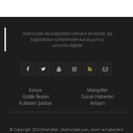
Sitemizdeki dış bağlantılar referans amaçlıdır, dış
bağlantıların içeriklerinden
kuruluşumuz
sorumlu değildir
Künye
Manşetler
Gizlilik İlkeleri
Günün Haberleri
Kullanım Şartları
İletişim
©
Copyright
2024 Miahaber. Sitemizdeki yazı, resim ve haberlerin