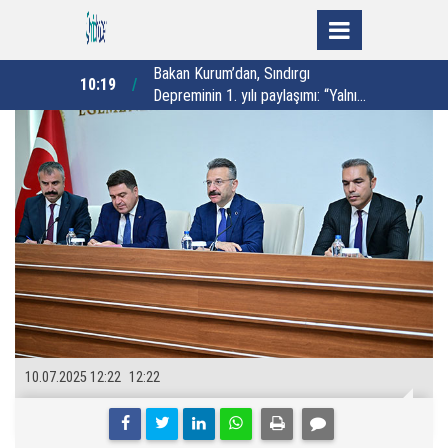
ırgı
Delmece Yaylası kamp ve
10:03
18:00
aşımı: “Yalnız
trekkingin yeni adresi olacak
z”
10.07.2025 12:22
12:22