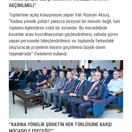
GEÇİRİLMELİ''
Toplantının açılış konuşmasını yapan Vali Hüseyin Aksoy,
“Kadına yönelik şiddet yalnızca bireysel bir mesele değil, tüm
toplumu ilgilendiren ciddi bir sorundur. Bu mücadelede
kurumlar arası koordinasyonun güçlendirilmesi, sahada görev
yapan personelin bilinçlendirilmesi ve toplumda farkındalık
oluşturacak projelerin hayata geçirilmesi büyük önem
taşımaktadır” ifadelerini kullandı.
''KADINA YÖNELİK ŞİDDETİN HER TÜRLÜSÜNE KARŞI
MÜCADELE EDECEĞİZ''