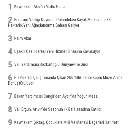
1
Kaymakam Akar’ın Mutlu Günü
2
Erzurum Valiliği Duyurdu: Palandöken Kayak Merkezi'ne 89
Hektarlık Yeni Ağaçlandırma Sahası Geliyor
3
Naim Akar
4
Uşak İl Özel İdaresi Yeni Hizmet Binasına Kavuşuyor
5
Vali Yardımcısı Bozkurtoğlu Dünyaevine Girdi
6
Rize’de Yol Çalışmasında Çıkan 200 Yıllık Tarihi Köprü Müze Alana
Dönüştürülüyor
7
Bakan Yardımcısı Cangir’den Aydın’da Yoğun Mesai
8
Vali Ergün, Artvin’de Sezonun Ilk Bal Hasadına Katıldı
9
Kaymakam Şıktaş, Çocuklara Milli Ve Manevi Değerleri Hatırlattı