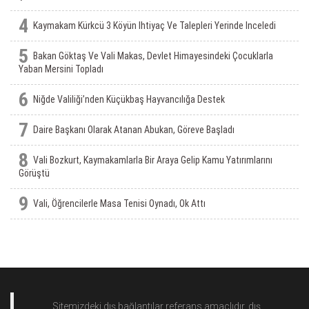
4
Kaymakam Kürkcü 3 Köyün Ihtiyaç Ve Talepleri Yerinde Inceledi
5
Bakan Göktaş Ve Vali Makas, Devlet Himayesindeki Çocuklarla
Yaban Mersini Topladı
6
Niğde Valiliği’nden Küçükbaş Hayvancılığa Destek
7
Daire Başkanı Olarak Atanan Abukan, Göreve Başladı
8
Vali Bozkurt, Kaymakamlarla Bir Araya Gelip Kamu Yatırımlarını
Görüştü
9
Vali, Öğrencilerle Masa Tenisi Oynadı, Ok Attı
Sitemizdeki dış bağlantılar referans amaçlıdır, dış