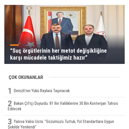
“Suç örgütlerinin her metot değişikliğine
karşı mücadele taktiğimiz hazır”
ÇOK OKUNANLAR
1
Denizli'nin Yükü Raylara Taşınacak
2
Bakan Çiftçi Duyurdu: 81 Ilin Valiliklerine 30 Bin Kontenjan Tahsis
Edilecek
3
Yalova Valisi Usta: "Sözümüzü Tuttuk, Yol Standartlara Uygun
Şekilde Yenilendi"