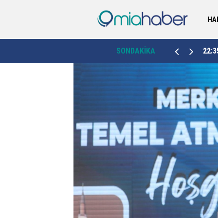
HA
t
Vali Yavuz’dan güvenlik mesajı: "Güvenlik, şehrin
22:35
SONDAKİKA
22:2
yarınını şekillendiren temel unsurdur"