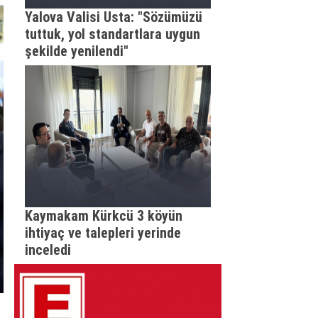
Yalova Valisi Usta: "Sözümüzü
tuttuk, yol standartlara uygun
şekilde yenilendi"
Kaymakam Kürkcü 3 köyün
ihtiyaç ve talepleri yerinde
inceledi