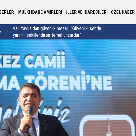
BERLER
MÜLKİ İDARE AMİRLERİ
İLLER VE İDARECİLER
ÖZEL HABER
Vali Ömer Hilmi Yamlı coğrafi işaret tescilli
Gö
6
21:21
Ardahan Çiçek Balı’nın ilk hasadına katıldı
Ça