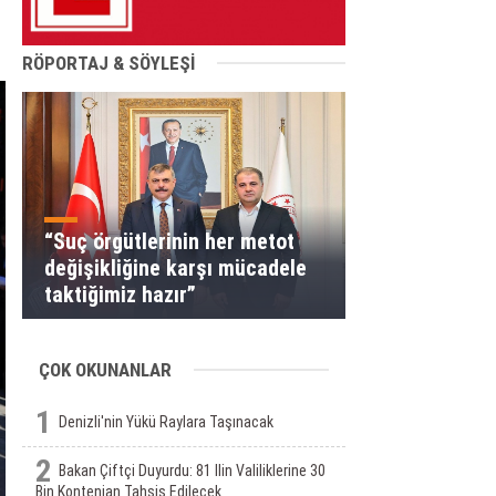
RÖPORTAJ & SÖYLEŞİ
“Suç örgütlerinin her metot
değişikliğine karşı mücadele
taktiğimiz hazır”
ÇOK OKUNANLAR
1
Denizli'nin Yükü Raylara Taşınacak
2
Bakan Çiftçi Duyurdu: 81 Ilin Valiliklerine 30
Bin Kontenjan Tahsis Edilecek