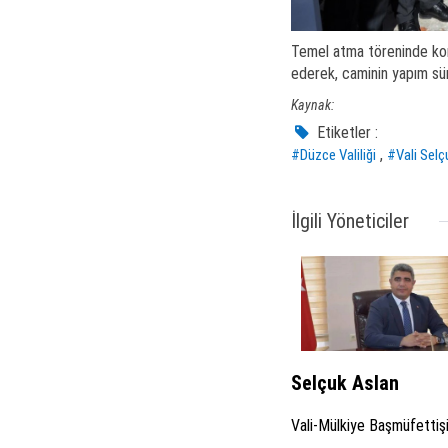
Temel atma töreninde konuş
ederek, caminin yapım sür
Kaynak:
Etiketler :
,
#Düzce Valiliği
#Vali Selç
İlgili Yöneticiler
Selçuk Aslan
Vali-Mülkiye Başmüfettiş