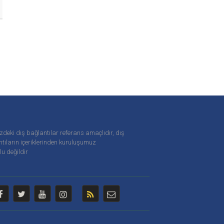
zdeki dış bağlantılar referans amaçlıdır, dış
tıların içeriklerinden
kuruluşumuz
u değildir