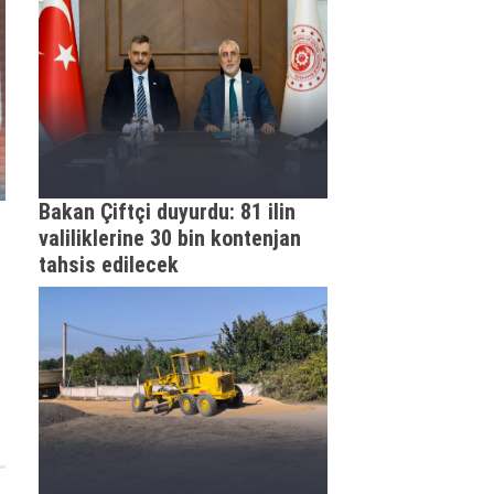
Bakan Çiftçi duyurdu: 81 ilin
valiliklerine 30 bin kontenjan
tahsis edilecek