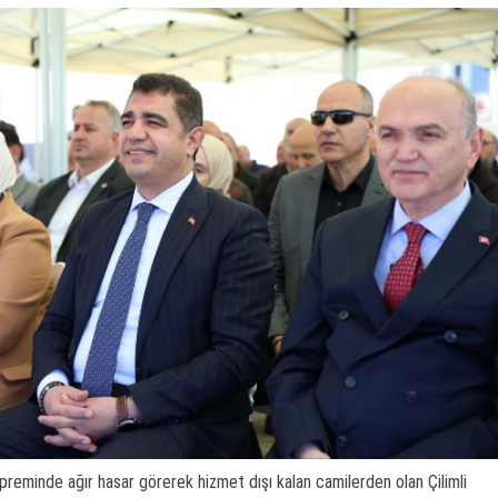
eminde ağır hasar görerek hizmet dışı kalan camilerden olan Çilimli