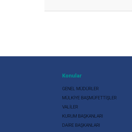
Konular
GENEL MÜDÜRLER
MÜLKİYE BAŞMÜFETTİŞLER
VALİLER
KURUM BAŞKANLARI
DAİRE BAŞKANLARI