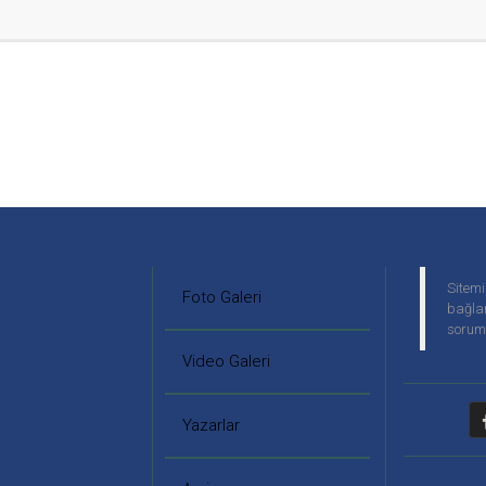
Sitemi
Foto Galeri
bağlan
soruml
Video Galeri
Yazarlar