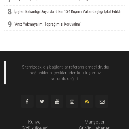
8
İçişleri Bakanlığı Duyurdu: 6 Bin 134 Kişinin Vatandaşlığı Iptal Edildi
9
"Anız Yakmayalım, Toprağımızı Koruyalım"
Sitemizdeki dış bağlantılar referans amaçlıdır, dış
bağlantıların içeriklerinden
kuruluşumuz
sorumlu değildir
Künye
Manşetler
Gizlilik İlkeleri
Günün Haberleri