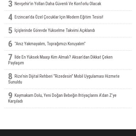
3
Nevşehir’in Yolları Daha Güvenli Ve Konforlu Olacak
4
Erzincan’da Özel Çocuklar Için Modern Eğitim Tesisi!
5
İçişlerinde Görevde Yükselme Takvimi Açıklandı
6
"Anız Yakmayalım, Toprağımızı Koruyalım"
7
İlde En Yüksek Maaşı Kim Almalı? Aksan'dan Dikkat Çeken
Paylaşım
8
Rize’nin Dijital Rehberi “Rizedesin” Mobil Uygulaması Hizmete
Sunuldu
9
Kaymakam Dolu, Yeni Doğan Bebeğin Ihtiyaçlarını A’dan Z’ye
Karşıladı