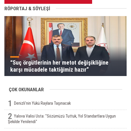
RÖPORTAJ & SÖYLEŞİ
“Suç örgütlerinin her metot değişikliğine
karşı mücadele taktiğimiz hazır”
ÇOK OKUNANLAR
1
Denizli'nin Yükü Raylara Taşınacak
2
Yalova Valisi Usta: "Sözümüzü Tuttuk, Yol Standartlara Uygun
Şekilde Yenilendi"