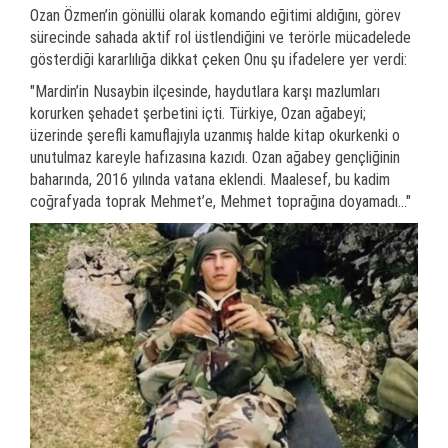
Ozan Özmen’in gönüllü olarak komando eğitimi aldığını, görev
sürecinde sahada aktif rol üstlendiğini ve terörle mücadelede
gösterdiği kararlılığa dikkat çeken Onu şu ifadelere yer verdi:
"Mardin’in Nusaybin ilçesinde, haydutlara karşı mazlumları
korurken şehadet şerbetini içti. Türkiye, Ozan ağabeyi;
üzerinde şerefli kamuflajıyla uzanmış halde kitap okurkenki o
unutulmaz kareyle hafızasına kazıdı. Ozan ağabey gençliğinin
baharında, 2016 yılında vatana eklendi. Maalesef, bu kadim
coğrafyada toprak Mehmet’e, Mehmet toprağına doyamadı..."