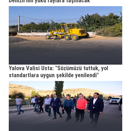
Denizli'nin yükü raylara taşınacak
Yalova Valisi Usta: "Sözümüzü tuttuk, yol
standartlara uygun şekilde yenilendi"