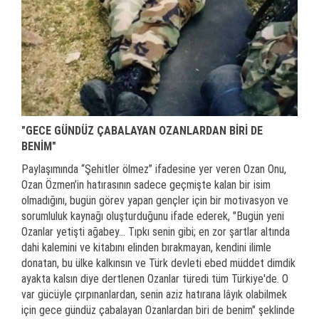
"GECE GÜNDÜZ ÇABALAYAN OZANLARDAN BİRİ DE
BENİM"
Paylaşımında “Şehitler ölmez” ifadesine yer veren Ozan Onu,
Ozan Özmen’in hatırasının sadece geçmişte kalan bir isim
olmadığını, bugün görev yapan gençler için bir motivasyon ve
sorumluluk kaynağı oluşturduğunu ifade ederek, "Bugün yeni
Ozanlar yetişti ağabey... Tıpkı senin gibi; en zor şartlar altında
dahi kalemini ve kitabını elinden bırakmayan, kendini ilimle
donatan, bu ülke kalkınsın ve Türk devleti ebed müddet dimdik
ayakta kalsın diye dertlenen Ozanlar türedi tüm Türkiye'de. O
var gücüyle çırpınanlardan, senin aziz hatırana lâyık olabilmek
için gece gündüz çabalayan Ozanlardan biri de benim" şeklinde