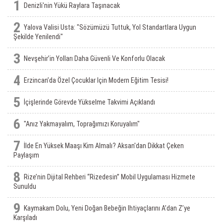
1
Denizli'nin Yükü Raylara Taşınacak
2
Yalova Valisi Usta: "Sözümüzü Tuttuk, Yol Standartlara Uygun
Şekilde Yenilendi"
3
Nevşehir’in Yolları Daha Güvenli Ve Konforlu Olacak
4
Erzincan’da Özel Çocuklar Için Modern Eğitim Tesisi!
5
İçişlerinde Görevde Yükselme Takvimi Açıklandı
6
"Anız Yakmayalım, Toprağımızı Koruyalım"
7
İlde En Yüksek Maaşı Kim Almalı? Aksan'dan Dikkat Çeken
Paylaşım
8
Rize’nin Dijital Rehberi “Rizedesin” Mobil Uygulaması Hizmete
Sunuldu
9
Kaymakam Dolu, Yeni Doğan Bebeğin Ihtiyaçlarını A’dan Z’ye
Karşıladı