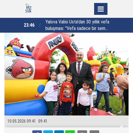
30 yıllık vefa
Vali Aydın Baruş açılışta konuştu:
22:44
21:54
ece bir semt
"Erzurum milli savunmanın
y
simgesidir"
10.05.2026 09:41
09:41