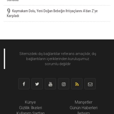
9
Kaymakam Dolu, Yeni Doğan Bebeğin Ihtiyaçlarını A’dan Z’ye
Karşıladı
Sitemizdeki dış bağlantılar referans amaçlıdır, dış
bağlantıların içeriklerinden
kuruluşumuz
sorumlu değildir
Künye
Manşetler
Gizlilik İlkeleri
Günün Haberleri
Kullanım Şartları
İletişim