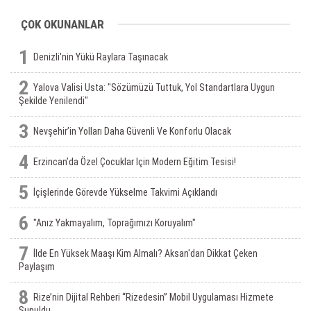
ÇOK OKUNANLAR
1
Denizli'nin Yükü Raylara Taşınacak
2
Yalova Valisi Usta: "Sözümüzü Tuttuk, Yol Standartlara Uygun
Şekilde Yenilendi"
3
Nevşehir’in Yolları Daha Güvenli Ve Konforlu Olacak
4
Erzincan’da Özel Çocuklar Için Modern Eğitim Tesisi!
5
İçişlerinde Görevde Yükselme Takvimi Açıklandı
6
"Anız Yakmayalım, Toprağımızı Koruyalım"
7
İlde En Yüksek Maaşı Kim Almalı? Aksan'dan Dikkat Çeken
Paylaşım
8
Rize’nin Dijital Rehberi “Rizedesin” Mobil Uygulaması Hizmete
Sunuldu