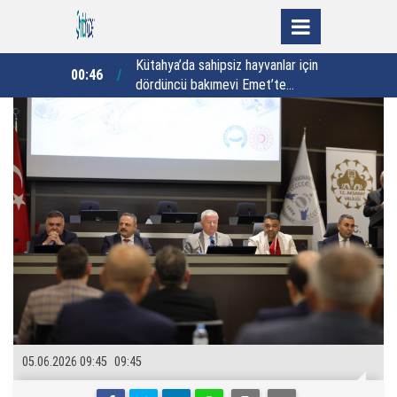
yvanlar için
Yalova Valisi Usta’dan 30 yıllık vefa
23:46
22:44
met’te
buluşması: "Vefa sadece bir semt
adı değildir"
05.06.2026 09:45
09:45