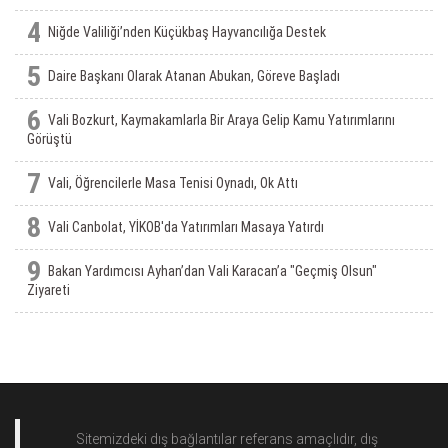
4
Niğde Valiliği’nden Küçükbaş Hayvancılığa Destek
5
Daire Başkanı Olarak Atanan Abukan, Göreve Başladı
6
Vali Bozkurt, Kaymakamlarla Bir Araya Gelip Kamu Yatırımlarını
Görüştü
7
Vali, Öğrencilerle Masa Tenisi Oynadı, Ok Attı
8
Vali Canbolat, YİKOB'da Yatırımları Masaya Yatırdı
9
Bakan Yardımcısı Ayhan’dan Vali Karacan’a "Geçmiş Olsun"
Ziyareti
Sitemizdeki dış bağlantılar referans amaçlıdır, dış