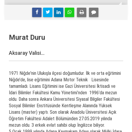
Murat Duru
Aksaray Valisi...
1971 Niğde'nin Ulukışla ilçesi doğumludur. İlk ve orta eğitimini
Niğde’de, lise eğitimini Adana Motor Teknik Lisesinde
tamamladı. Lisans Eğitimini ise Gazi Üniversitesi İktisadi ve
İdari Bilimler Fakültesi Kamu Yönetimi’nden 1996’da mezun
oldu. Daha sonra Ankara Üniversitesi Siyasal Bilgiler Fakültesi
Sosyal Bilimler Enstitüsünde Kentleşme Alanında Yüksek
Lisans (master) yaptı. Son olarak Anadolu Üniversitesi Açık
Öğretim Fakültesi Adalet Bölümünden 27.05.2019 yılında
mezun oldu. 3 erkek evlat sahibi olup İngilizce biliyor.
5 Ocak 1999 yılında Adana Kaymakam Adayı olarak Mülki İdare