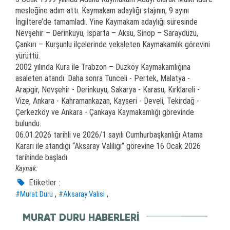
mesleğine adım attı. Kaymakam adaylığı stajının, 9 ayını
İngiltere’de tamamladı. Yine Kaymakam adaylığı süresinde
Nevşehir – Derinkuyu, Isparta – Aksu, Sinop – Saraydüzü,
Çankırı – Kurşunlu ilçelerinde vekaleten Kaymakamlık görevini
yürüttü.
2002 yılında Kura ile Trabzon – Düzköy Kaymakamlığına
asaleten atandı. Daha sonra Tunceli - Pertek, Malatya -
Arapgir, Nevşehir - Derinkuyu, Sakarya - Karasu, Kırklareli -
Vize, Ankara - Kahramankazan, Kayseri - Develi, Tekirdağ -
Çerkezköy ve Ankara - Çankaya Kaymakamlığı görevinde
bulundu.
06.01.2026 tarihli ve 2026/1 sayılı Cumhurbaşkanlığı Atama
Kararı ile atandığı “Aksaray Valiliği” görevine 16 Ocak 2026
tarihinde başladı.
Kaynak:
Etiketler :
,
,
#Murat Duru
#Aksaray Valisi
MURAT DURU HABERLERI