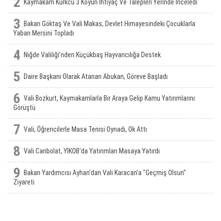
2
Kaymakam Kürkcü 3 Köyün Ihtiyaç Ve Talepleri Yerinde Inceledi
3
Bakan Göktaş Ve Vali Makas, Devlet Himayesindeki Çocuklarla
Yaban Mersini Topladı
4
Niğde Valiliği’nden Küçükbaş Hayvancılığa Destek
5
Daire Başkanı Olarak Atanan Abukan, Göreve Başladı
6
Vali Bozkurt, Kaymakamlarla Bir Araya Gelip Kamu Yatırımlarını
Görüştü
7
Vali, Öğrencilerle Masa Tenisi Oynadı, Ok Attı
8
Vali Canbolat, YİKOB'da Yatırımları Masaya Yatırdı
9
Bakan Yardımcısı Ayhan’dan Vali Karacan’a "Geçmiş Olsun"
Ziyareti