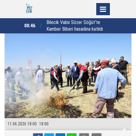
Rize’nin dijital rehberi “Rizedesin”
00:03
23:05
a katıldı
mobil uygulaması hizmete sunuldu
11.06.2026 18:00
18:00