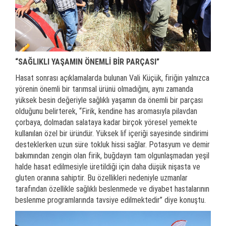
“SAĞLIKLI YAŞAMIN ÖNEMLİ BİR PARÇASI”
Hasat sonrası açıklamalarda bulunan Vali Küçük, firiğin yalnızca
yörenin önemli bir tarımsal ürünü olmadığını, aynı zamanda
yüksek besin değeriyle sağlıklı yaşamın da önemli bir parçası
olduğunu belirterek, “Firik, kendine has aromasıyla pilavdan
çorbaya, dolmadan salataya kadar birçok yöresel yemekte
kullanılan özel bir üründür. Yüksek lif içeriği sayesinde sindirimi
desteklerken uzun süre tokluk hissi sağlar. Potasyum ve demir
bakımından zengin olan firik, buğdayın tam olgunlaşmadan yeşil
halde hasat edilmesiyle üretildiği için daha düşük nişasta ve
gluten oranına sahiptir. Bu özellikleri nedeniyle uzmanlar
tarafından özellikle sağlıklı beslenmede ve diyabet hastalarının
beslenme programlarında tavsiye edilmektedir” diye konuştu.