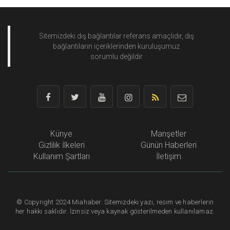
Sitemizdeki dış bağlantılar referans amaçlıdır, dış
bağlantıların içeriklerinden
kuruluşumuz
sorumlu değildir
Künye
Manşetler
Gizlilik İlkeleri
Günün Haberleri
Kullanım Şartları
İletişim
©
Copyright
2024 Miahaber. Sitemizdeki yazı, resim ve haberlerin
her hakkı saklıdır. İzinsiz veya kaynak gösterilmeden kullanılamaz.