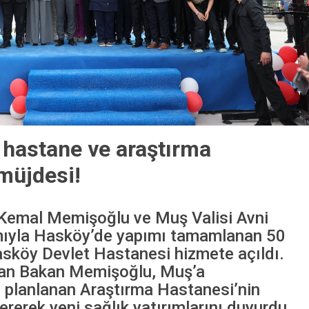
 hastane ve araştırma
müjdesi!
 Kemal Memişoğlu ve Muş Valisi Avni
ımıyla Hasköy’de yapımı tamamlanan 50
asköy Devlet Hastanesi hizmete açıldı.
şan Bakan Memişoğlu, Muş’a
 planlanan Araştırma Hastanesi’nin
rerek yeni sağlık yatırımlarını duyurdu....