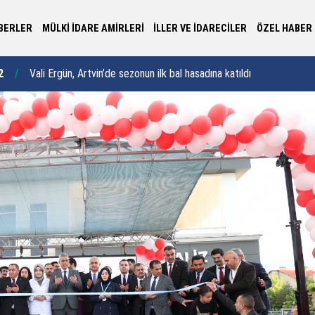
BERLER
MÜLKİ İDARE AMİRLERİ
İLLER VE İDARECİLER
ÖZEL HABER
Ka
2
Vali Yardımcısı Bozkurtoğlu dünyaevine girdi
09:20
de