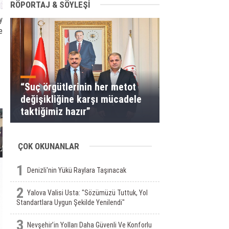
RÖPORTAJ & SÖYLEŞİ
y
e
“Suç örgütlerinin her metot
değişikliğine karşı mücadele
taktiğimiz hazır”
ÇOK OKUNANLAR
1
Denizli'nin Yükü Raylara Taşınacak
2
Yalova Valisi Usta: "Sözümüzü Tuttuk, Yol
Standartlara Uygun Şekilde Yenilendi"
3
Nevşehir’in Yolları Daha Güvenli Ve Konforlu