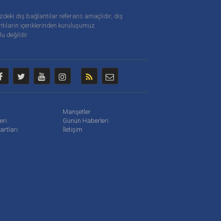
zdeki dış bağlantılar referans amaçlıdır, dış
tıların içeriklerinden
kuruluşumuz
u değildir
Manşetler
leri
Günün Haberleri
artları
İletişim