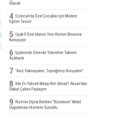
Olacak
4
Erzincan’da Özel Çocuklar Için Modern
Eğitim Tesisi!
5
Uşak İl Özel İdaresi Yeni Hizmet Binasına
Kavuşuyor
6
İçişlerinde Görevde Yükselme Takvimi
Açıklandı
7
"Anız Yakmayalım, Toprağımızı Koruyalım"
8
İlde En Yüksek Maaşı Kim Almalı? Aksan'dan
Dikkat Çeken Paylaşım
9
Rize’nin Dijital Rehberi “Rizedesin” Mobil
Uygulaması Hizmete Sunuldu