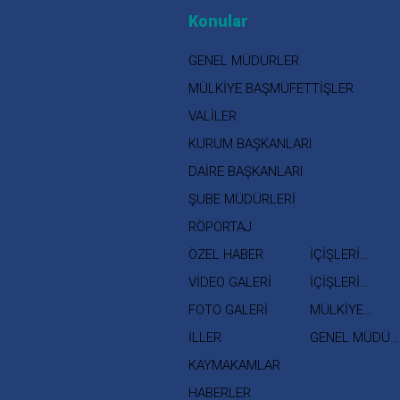
Konular
GENEL MÜDÜRLER
MÜLKİYE BAŞMÜFETTİŞLER
VALİLER
KURUM BAŞKANLARI
DAİRE BAŞKANLARI
ŞUBE MÜDÜRLERİ
RÖPORTAJ
ÖZEL HABER
İÇİŞLERİ
BAKANI
VİDEO GALERİ
İÇİŞLERİ
BAKAN
FOTO GALERİ
MÜLKİYE
YARDIMCISI
MÜFETTİŞLERİ
İLLER
GENEL MÜDÜR
YARDIMCILARI
KAYMAKAMLAR
HABERLER