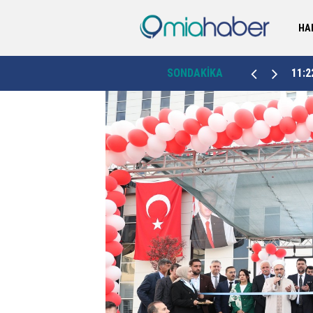
HA
at
11:22
Vali Ergün, Artvin’de sezonun ilk bal hasadına katıldı
SONDAKİKA
10:1