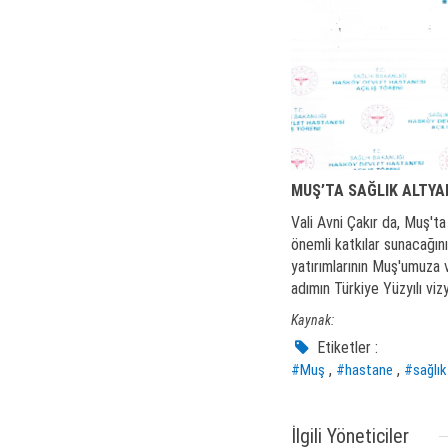
MUŞ’TA SAĞLIK ALTYA
Vali Avni Çakır da, Muş'ta
önemli katkılar sunacağın
yatırımlarının Muş'umuza v
adımın Türkiye Yüzyılı vi
Kaynak:
Etiketler :
,
,
#Muş
#hastane
#sağlık
İlgili Yöneticiler