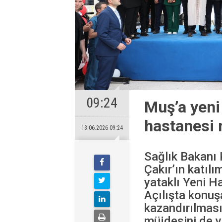
09:24
Muş’a yeni
hastanesi 
13.06.2026 09:24
Sağlık Bakanı
Çakır’ın katıl
yataklı Yeni H
Açılışta konu
kazandırılması
müjdesini de ve