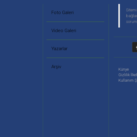
Sitemi
Foto Galeri
bağlan
soruml
Video Galeri
Yazarlar
Arşiv
Künye
Gizlilik İlke
Kullanım Ş