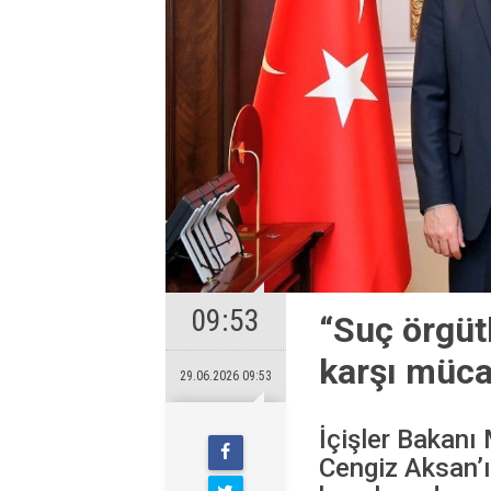
09:53
“Suç örgütl
karşı müca
29.06.2026 09:53
İçişler Bakanı
Cengiz Aksan’ın