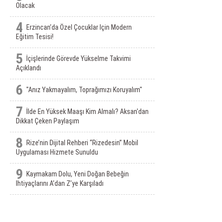
Olacak
4
Erzincan’da Özel Çocuklar Için Modern
Eğitim Tesisi!
5
İçişlerinde Görevde Yükselme Takvimi
Açıklandı
6
"Anız Yakmayalım, Toprağımızı Koruyalım"
7
İlde En Yüksek Maaşı Kim Almalı? Aksan'dan
Dikkat Çeken Paylaşım
8
Rize’nin Dijital Rehberi “Rizedesin” Mobil
Uygulaması Hizmete Sunuldu
9
Kaymakam Dolu, Yeni Doğan Bebeğin
Ihtiyaçlarını A’dan Z’ye Karşıladı