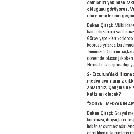
camianızı yakından taki
olduğunu görüyoruz. Va
idare amirlerinin geçm
Bakan Çiftçi:
Mülki idare 
kamu düzeninin sağlanması
Görev yaptıkları yerlerde 
köprüsü yıllarca kurulmadı
tanınmadı. Cumhurbaşkanı
dönemde oluşan jakoben zi
Hizmetimizin gitmediği ye
2- Erzurum’daki Hizmet 
medya uyarılarınız dik
anlattınız. Çalışma ne 
katkıları olacak?
“SOSYAL MEDYANIN AM
Bakan Çiftçi:
Sosyal medy
kurulması, ihtiyaçların 
imkânlar sunmaktadır. Anca
çarpıtılması, kurumların it