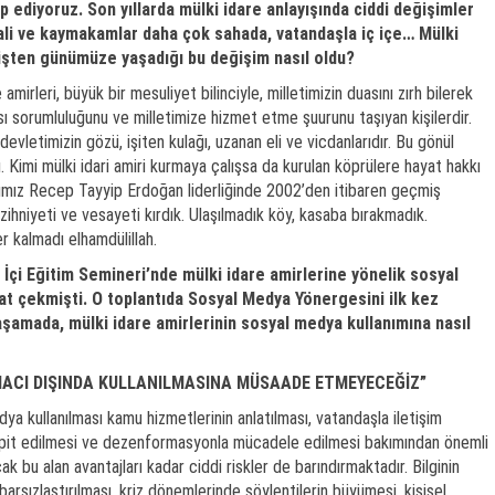
p ediyoruz. Son yıllarda mülki idare anlayışında ciddi değişimler
li ve kaymakamlar daha çok sahada, vatandaşla iç içe… Mülki
işten günümüze yaşadığı bu değişim nasıl oldu?
amirleri, büyük bir mesuliyet bilinciyle, milletimizin duasını zırh bilerek
 sorumluluğunu ve milletimize hizmet etme şuurunu taşıyan kişilerdir.
devletimizin gözü, işiten kulağı, uzanan eli ve vicdanlarıdır. Bu gönül
. Kimi mülki idari amiri kurmaya çalışsa da kurulan köprülere hayat hakkı
mız Recep Tayyip Erdoğan liderliğinde 2002’den itibaren geçmiş
hniyeti ve vesayeti kırdık. Ulaşılmadık köy, kasaba bırakmadık.
r kalmadı elhamdülillah.
İçi Eğitim Semineri’nde mülki idare amirlerine yönelik sosyal
kat çekmişti. O toplantıda Sosyal Medya Yönergesini ilk kez
aşamada, mülki idare amirlerinin sosyal medya kullanımına nasıl
ACI DIŞINDA KULLANILMASINA MÜSAADE ETMEYECEĞİZ”
a kullanılması kamu hizmetlerinin anlatılması, vatandaşla iletişim
tespit edilmesi ve dezenformasyonla mücadele edilmesi bakımından önemli
k bu alan avantajları kadar ciddi riskler de barındırmaktadır. Bilginin
ibarsızlaştırılması, kriz dönemlerinde söylentilerin büyümesi, kişisel