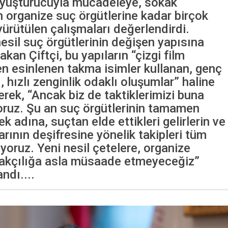
uyuşturucuyla mücadeleye, sokak
 organize suç örgütlerine kadar birçok
 yürütülen çalışmaları değerlendirdi.
nesil suç örgütlerinin değişen yapısına
kan Çiftçi, bu yapıların “çizgi film
en esinlenen takma isimler kullanan, genç
, hızlı zenginlik odaklı oluşumlar” haline
terek, “Ancak biz de taktiklerimizi buna
oruz. Şu an suç örgütlerinin tamamen
 adına, suçtan elde ettikleri gelirlerin ve
rının deşifresine yönelik takipleri tüm
yoruz. Yeni nesil çetelere, organize
çakçılığa asla müsaade etmeyeceğiz”
andı....