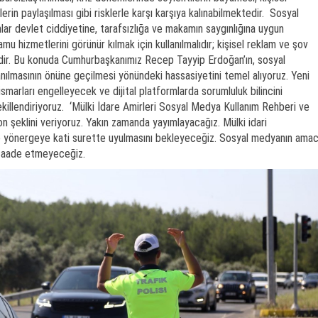
rilerin paylaşılması gibi risklerle karşı karşıya kalınabilmektedir. Sosyal
ar devlet ciddiyetine, tarafsızlığa ve makamın saygınlığına uygun
mu hizmetlerini görünür kılmak için kullanılmalıdır; kişisel reklam ve şov
dir. Bu konuda Cumhurbaşkanımız Recep Tayyip Erdoğan’ın, sosyal
nılmasının önüne geçilmesi yönündeki hassasiyetini temel alıyoruz. Yeni
smarları engelleyecek ve dijital platformlarda sorumluluk bilincini
killendiriyoruz. ‘Mülki İdare Amirleri Sosyal Medya Kullanım Rehberi ve
on şeklini veriyoruz. Yakın zamanda yayımlayacağız. Mülki idari
e yönergeye kati surette uyulmasını bekleyeceğiz. Sosyal medyanın amac
üsaade etmeyeceğiz.