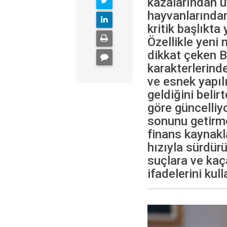
kazalarından 
hayvanlarından
kritik başlıkta
Özellikle yeni 
dikkat çeken Ba
karakterlerind
ve esnek yapılı
geldiğini belir
göre güncelliy
sonunu getirmek
finans kaynakla
hızıyla sürdürü
suçlara ve ka
ifadelerini kull