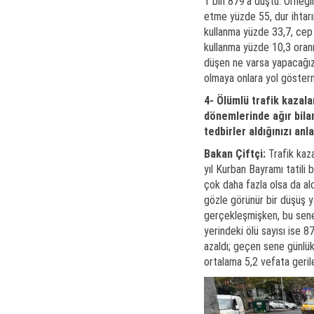
1 bin 879’a düştü. Örneği
etme yüzde 55, dur ihtar
kullanma yüzde 33,7, cep t
kullanma yüzde 10,3 oranın
düşen ne varsa yapacağız.
olmaya onlara yol göste
4- Ölümlü trafik kazala
dönemlerinde ağır bilan
tedbirler aldığınızı anl
Bakan Çiftçi:
Trafik kaza
yıl Kurban Bayramı tatili 
çok daha fazla olsa da al
gözle görünür bir düşüş y
gerçekleşmişken, bu sene 
yerindeki ölü sayısı ise 
azaldı; geçen sene günlü
ortalama 5,2 vefata gerile