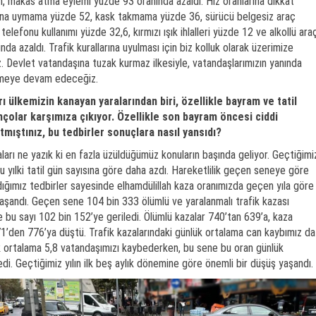
n, makas atma eylemi yüzde 93 oranında azaldı. Hız oranlarına dikkat
ına uymama yüzde 52, kask takmama yüzde 36, sürücü belgesiz araç
elefonu kullanımı yüzde 32,6, kırmızı ışık ihlalleri yüzde 12 ve alkollü ara
da azaldı. Trafik kurallarına uyulması için biz kolluk olarak üzerimize
 Devlet vatandaşına tuzak kurmaz ilkesiyle, vatandaşlarımızın yanında
rmeye devam edeceğiz.
rı ülkemizin kanayan yaralarından biri, özellikle bayram ve tatil
çolar karşımıza çıkıyor. Özellikle son bayram öncesi ciddi
atmıştınız, bu tedbirler sonuçlara nasıl yansıdı?
ları ne yazık ki en fazla üzüldüğümüz konuların başında geliyor. Geçtiğimi
bu yılki tatil gün sayısına göre daha azdı. Hareketlilik geçen seneye göre
dığımız tedbirler sayesinde elhamdülillah kaza oranımızda geçen yıla göre
aşandı. Geçen sene 104 bin 333 ölümlü ve yaralanmalı trafik kazası
bu sayı 102 bin 152’ye geriledi. Ölümlü kazalar 740’tan 639’a, kaza
871’den 776’ya düştü. Trafik kazalarındaki günlük ortalama can kaybımız da
k ortalama 5,8 vatandaşımızı kaybederken, bu sene bu oran günlük
di. Geçtiğimiz yılın ilk beş aylık dönemine göre önemli bir düşüş yaşandı.