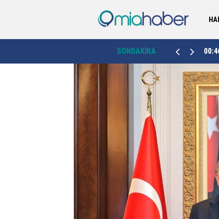
HA
Kütahya’da sahipsiz hayvanlar için dördüncü
00:46
SONDAKİKA
23:4
bakımevi Emet’te hizmete açıldı