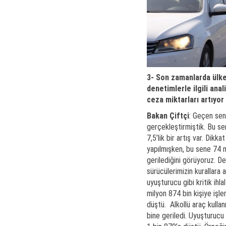
3- Son zamanlarda ülke
denetimlerle ilgili anal
ceza miktarları artıyor
Bakan Çiftçi
: Geçen sen
gerçekleştirmiştik. Bu se
7,5’lik bir artış var. Dik
yapılmışken, bu sene 74 m
gerilediğini görüyoruz. D
sürücülerimizin kurallara 
uyuşturucu gibi kritik ihl
milyon 874 bin kişiye işl
düştü. Alkollü araç kulla
bine geriledi. Uyuşturucu