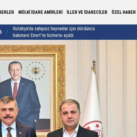
BERLER
MÜLKİ İDARE AMİRLERİ
İLLER VE İDARECİLER
ÖZEL HABER
Yalova Valisi Usta’dan 30 yıllık vefa buluşması:
Va
6
22:44
"Vefa sadece bir semt adı değildir"
sa