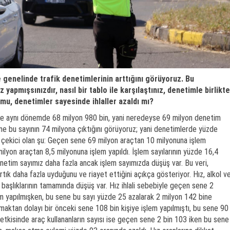
 genelinde trafik denetimlerinin arttığını görüyoruz. Bu
iz yapmışsınızdır, nasıl bir tablo ile karşılaştınız, denetimle birlikte
 mu, denetimler sayesinde ihlaller azaldı mı?
e aynı dönemde 68 milyon 980 bin, yani neredeyse 69 milyon denetim
ne bu sayının 74 milyona çıktığını görüyoruz; yani denetimlerde yüzde
kat çekici olan şu: Geçen sene 69 milyon araçtan 10 milyonuna işlem
ilyon araçtan 8,5 milyonuna işlem yapıldı. İşlem sayılarının yüzde 16,4
enetim sayımız daha fazla ancak işlem sayımızda düşüş var. Bu veri,
artık daha fazla uyduğunu ve riayet ettiğini açıkça gösteriyor. Hız, alkol v
al başlıklarının tamamında düşüş var. Hız ihlali sebebiyle geçen sene 2
em yapılmışken, bu sene bu sayı yüzde 25 azalarak 2 milyon 142 bine
nmaktan dolayı bir önceki sene 108 bin kişiye işlem yapılmıştı, bu sene 90
 etkisinde araç kullananların sayısı ise geçen sene 2 bin 103 iken bu sene