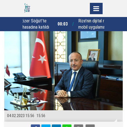
Rize’nin dijital rehberi “Rizedesin”
00:03
23:05
a katıldı
mobil uygulaması hizmete sunuldu
04.02.2023 15:56
15:56