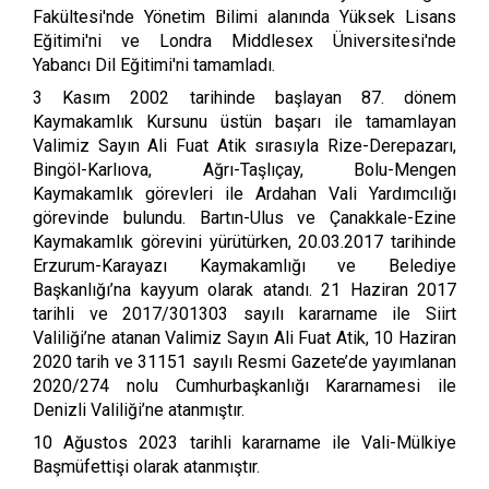
Fakültesi'nde Yönetim Bilimi alanında Yüksek Lisans
Eğitimi'ni ve Londra Middlesex Üniversitesi'nde
Yabancı Dil Eğitimi'ni tamamladı.
3 Kasım 2002 tarihinde başlayan 87. dönem
Kaymakamlık Kursunu üstün başarı ile tamamlayan
Valimiz Sayın Ali Fuat Atik sırasıyla Rize-Derepazarı,
Bingöl-Karlıova, Ağrı-Taşlıçay, Bolu-Mengen
Kaymakamlık görevleri ile Ardahan Vali Yardımcılığı
görevinde bulundu. Bartın-Ulus ve Çanakkale-Ezine
Kaymakamlık görevini yürütürken, 20.03.2017 tarihinde
Erzurum-Karayazı Kaymakamlığı ve Belediye
Başkanlığı’na kayyum olarak atandı. 21 Haziran 2017
tarihli ve 2017/301303 sayılı kararname ile Siirt
Valiliği’ne atanan Valimiz Sayın Ali Fuat Atik, 10 Haziran
2020 tarih ve 31151 sayılı Resmi Gazete’de yayımlanan
2020/274 nolu Cumhurbaşkanlığı Kararnamesi ile
Denizli Valiliği’ne atanmıştır.
10 Ağustos 2023 tarihli kararname ile Vali-Mülkiye
Başmüfettişi olarak atanmıştır.