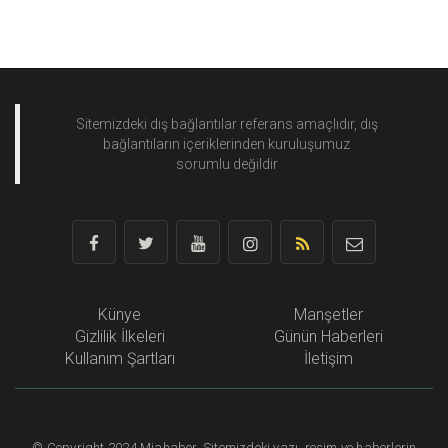
Sitemizdeki dış bağlantılar referans amaçlıdır, dış
bağlantıların içeriklerinden
kuruluşumuz
sorumlu değildir
Künye
Manşetler
Gizlilik İlkeleri
Günün Haberleri
Kullanım Şartları
İletişim
©
Copyright
2024 Miahaber. Sitemizdeki yazı, resim ve haberlerin