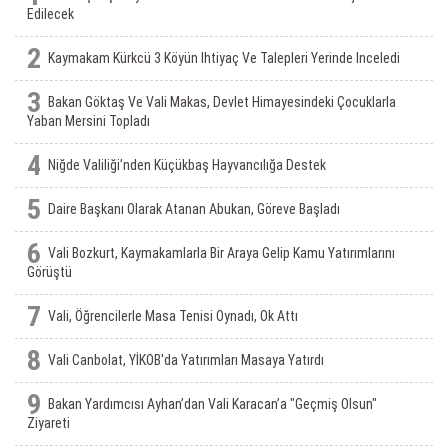
Edilecek
2
Kaymakam Kürkcü 3 Köyün Ihtiyaç Ve Talepleri Yerinde Inceledi
3
Bakan Göktaş Ve Vali Makas, Devlet Himayesindeki Çocuklarla
Yaban Mersini Topladı
4
Niğde Valiliği’nden Küçükbaş Hayvancılığa Destek
5
Daire Başkanı Olarak Atanan Abukan, Göreve Başladı
6
Vali Bozkurt, Kaymakamlarla Bir Araya Gelip Kamu Yatırımlarını
Görüştü
7
Vali, Öğrencilerle Masa Tenisi Oynadı, Ok Attı
8
Vali Canbolat, YİKOB'da Yatırımları Masaya Yatırdı
9
Bakan Yardımcısı Ayhan’dan Vali Karacan’a "Geçmiş Olsun"
Ziyareti