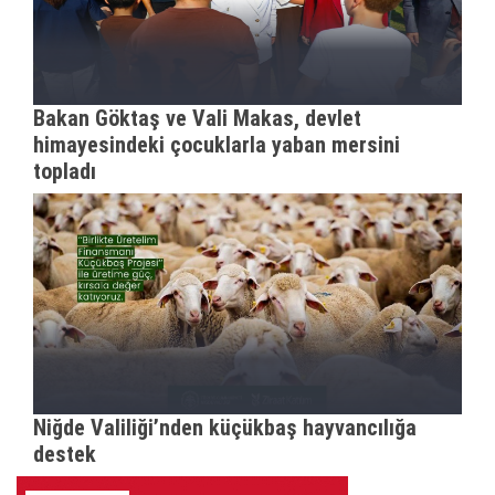
Bakan Göktaş ve Vali Makas, devlet
himayesindeki çocuklarla yaban mersini
topladı
Niğde Valiliği’nden küçükbaş hayvancılığa
destek