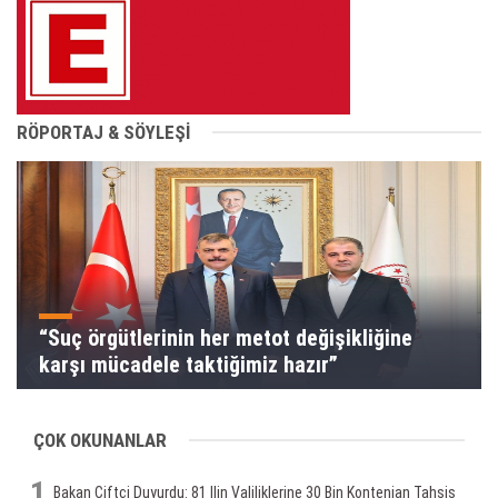
RÖPORTAJ & SÖYLEŞİ
“Suç örgütlerinin her metot değişikliğine
karşı mücadele taktiğimiz hazır”
ÇOK OKUNANLAR
1
Bakan Çiftçi Duyurdu: 81 Ilin Valiliklerine 30 Bin Kontenjan Tahsis