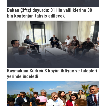
Bakan Çiftçi duyurdu: 81 ilin valiliklerine 30
bin kontenjan tahsis edilecek
Kaymakam Kürkcü 3 köyün ihtiyaç ve talepleri
yerinde inceledi