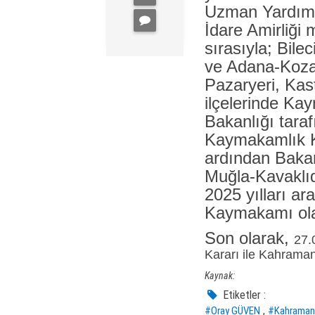
Uzman Yardımcı
İdare Amirliğ
sırasıyla; Bil
ve Adana-Kozan
Pazaryeri, Ka
ilçelerinde Kay
Bakanlığı tar
Kaymakamlık K
ardından Bakan
Muğla-Kavaklı
2025 yılları 
Kaymakamı ola
Son olarak,
27.
Kararı ile Kahraman
Kaynak:
Etiketler :
,
#Oray GÜVEN
#Kahramanm