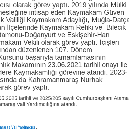
sı olarak görev yaptı. 2019 yılında Mülki
i mesleğine intisap eden Kaymakam Güven
ecik Valiliği Kaymakam Adaylığı, Muğla-Datç
 İlçelerinde Kaymakam Refiki ve Bilecik-
stamonu-Doğanyurt ve Eskişehir-Han
makam Vekili olarak görev yaptı. İçişleri
afından düzenlenen 107. Dönem
ursunu başarıyla tamamlamasının
lık Makamının 23.06.2021 tarihli onayı ile
dere Kaymakamlığı görevine atandı. 2023-
arasında da Kahramanmaraş Nurhak
rak görev yaptı.
05.2025 tarihli ve 2025/205 sayılı Cumhurbaşkanı Atama
maraş Vali Yardımcılığına atandı.
,
araş Vali Yardımcısı