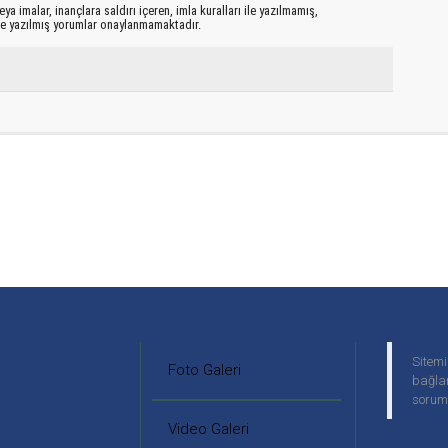
ya imalar, inançlara saldırı içeren, imla kuralları ile yazılmamış,
le yazılmış yorumlar onaylanmamaktadır.
Sitemi
Foto Galeri
bağlan
soruml
Video Galeri