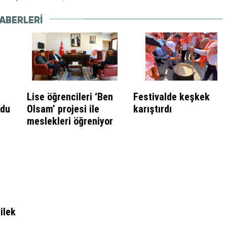
ABERLERI
Lise öğrencileri ‘Ben
Festivalde keşkek
ldu
Olsam’ projesi ile
karıştırdı
meslekleri öğreniyor
ilek