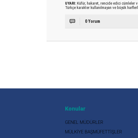
UYARI:
Küfür, hakaret, rencide edici cümleler ve
Türkçe karakter kullanılmayan ve büyük harfler
0 Yorum
Konular
GENEL MÜDÜRLER
MÜLKİYE BAŞMÜFETTİŞLER