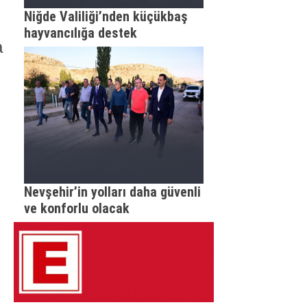
Niğde Valiliği’nden küçükbaş
hayvancılığa destek
a
Nevşehir’in yolları daha güvenli
ve konforlu olacak