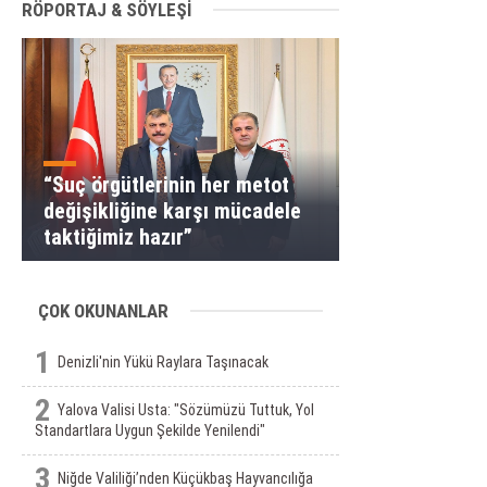
RÖPORTAJ & SÖYLEŞİ
“Suç örgütlerinin her metot
değişikliğine karşı mücadele
taktiğimiz hazır”
ÇOK OKUNANLAR
1
Denizli'nin Yükü Raylara Taşınacak
2
Yalova Valisi Usta: "Sözümüzü Tuttuk, Yol
Standartlara Uygun Şekilde Yenilendi"
3
Niğde Valiliği’nden Küçükbaş Hayvancılığa