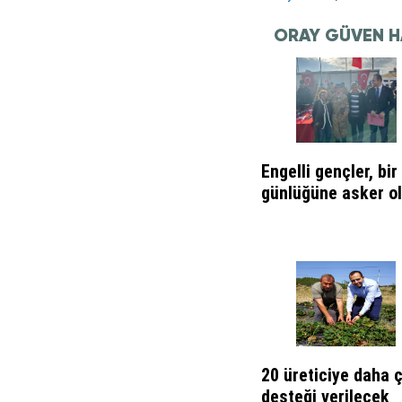
ORAY GÜVEN H
Engelli gençler, bir
günlüğüne asker o
20 üreticiye daha ç
desteği verilecek