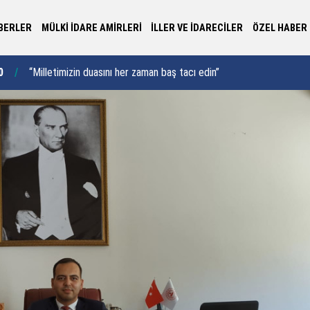
BERLER
MÜLKİ İDARE AMİRLERİ
İLLER VE İDARECİLER
ÖZEL HABER
0
“Adıyaman’ı ortak akılla inşa edeceğiz”
15:02
Yo