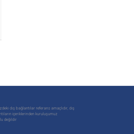
zdeki dış bağlantılar referans amaçlıdır, dış
tıların içeriklerinden
kuruluşumuz
u değildir