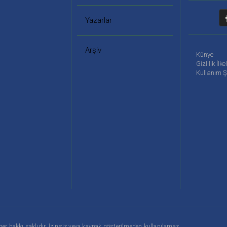
Yazarlar
Arşiv
Künye
Gizlilik İlke
Kullanım Ş
er hakkı saklıdır. İzinsiz veya kaynak gösterilmeden kullanılamaz.