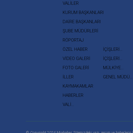
VALİLER
KURUM BAŞKANLARI
DAİRE BAŞKANLARI
ŞUBE MÜDÜRLERİ
RÖPORTAJ
ÖZEL HABER
İÇİŞLERİ
BAKANI
VİDEO GALERİ
İÇİŞLERİ
BAKAN
FOTO GALERİ
MÜLKİYE
YARDIMCISI
MÜFETTİŞLERİ
İLLER
GENEL MÜDÜR
YARDIMCILARI
KAYMAKAMLAR
HABERLER
VALİ
YARDIMCILARI
©
Copyright
2024 Miahaber. Sitemizdeki yazı, resim ve haberlerin h