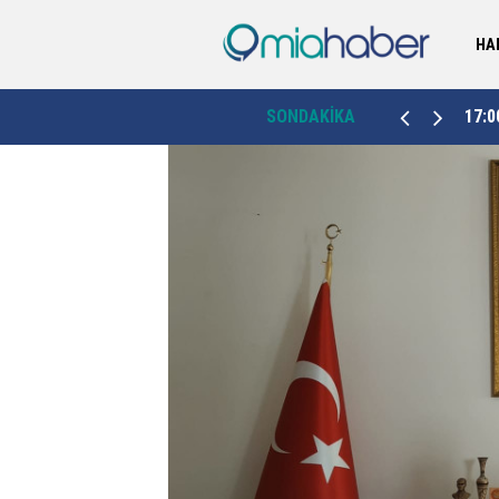
HA
17:00
“Milletimizin duasını her zaman baş tacı edin”
SONDAKİKA
16:0