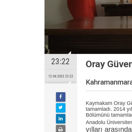
23:22
Oray Güve
12.04.2023 23:22
Kahramanmaraş
Kaymakam Oray Güve
tamamladı. 2014 yıl
Bölümünü tamamladı.
Anadolu Üniversite
yılları arasınd