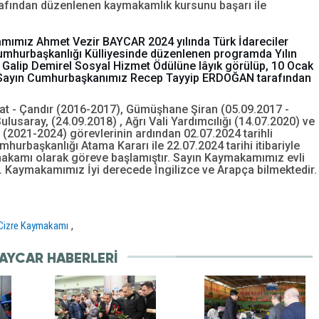
rafından düzenlenen kaymakamlık kursunu başarı ile
ımız Ahmet Vezir BAYCAR 2024 yılında Türk İdareciler
umhurbaşkanlığı Külliyesinde düzenlenen programda Yılın
Galip Demirel Sosyal Hizmet Ödülüne lâyık görülüp, 10 Ocak
 Sayın Cumhurbaşkanımız Recep Tayyip ERDOĞAN tarafından
gat - Çandır (2016-2017), Gümüşhane Şiran (05.09.2017 -
lusaray, (24.09.2018) , Ağrı Vali Yardımcılığı (14.07.2020) ve
(2021-2024) görevlerinin ardından 02.07.2024 tarihli
hurbaşkanlığı Atama Kararı ile 22.07.2024 tarihi itibariyle
akamı olarak göreve başlamıştır. Sayın Kaymakamımız evli
r. Kaymakamımız İyi derecede İngilizce ve Arapça bilmektedir.
,
Cizre Kaymakamı
AYCAR HABERLERI