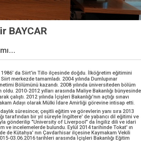
ir BAYCAR
mı...
86' da Siirt'in Tillo ilçesinde doğdu. İlköğretim eğitimini
i Siirt merkezde tamamladı. 2004 yılında Dumlupınar
netimi Bölümünü kazandı. 2008 yılında üniversiteden bölüm
n oldu. 2010-2012 yılları arasında Maliye Bakanlığı bünyesinde
rak çalıştı. 2012 yılında İçişleri Bakanlığı'nın açtığı sınavı
kam Adayı olarak Mülki İdare Amirliği görevine intisap etti.
daylık süresince; çeşitli eğitim ve görevlerin yanı sıra 2013
ığı tarafından bir yıl süreyle İngiltere' de yabancı dil eğitimi ve
la gönderilip "University of Liverpool" da İngiliz dili ve idari
im ve incelemelerde bulundu. Eylül 2014 tarihinde Tokat' ın
nde de Kütahya' nın Çavdarhisar ilçesine Kaymakam Vekili
015-03.06.2016 tarihleri arasında İçişleri Bakanlığı Eğitim