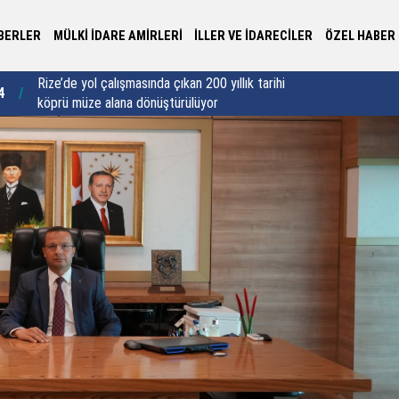
BERLER
MÜLKİ İDARE AMİRLERİ
İLLER VE İDARECİLER
ÖZEL HABER
Giresun Valiliği'nden fındık sezonunda "Boğulma"
Ha
0
20:01
uyarısı!
ko