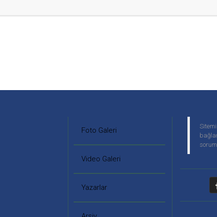
Sitemi
Foto Galeri
bağlan
soruml
Video Galeri
Yazarlar
Arşiv