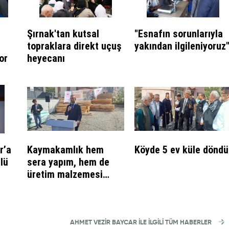
Şırnak'tan kutsal
"Esnafın sorunlarıyla
topraklara direkt uçuş
yakından ilgileniyoruz
or
heyecanı
r’a
Kaymakamlık hem
Köyde 5 ev küle döndü
ülü
sera yapım, hem de
üretim malzemesi
veriyor
AHMET VEZIR BAYCAR İLE İLGİLİ TÜM HABERLER