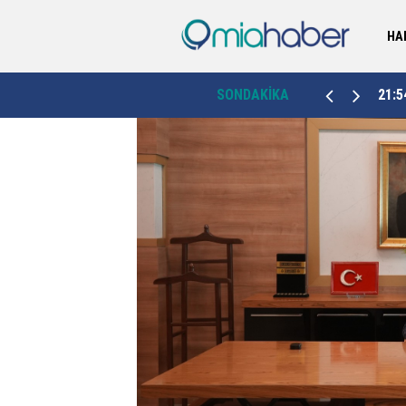
HA
Rize’de yol çalışmasında çıkan 200 yıllık tarihi
irdi
21:54
SONDAKİKA
21:0
köprü müze alana dönüştürülüyor