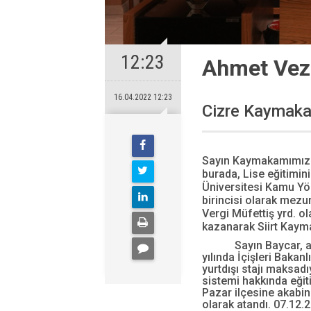
12:23
Ahmet Vez
16.04.2022 12:23
Cizre Kaymaka
Sayın Kaymakamımız 19
burada, Lise eğitimin
Üniversitesi Kamu Yö
birincisi olarak mezu
Vergi Müfettiş yrd. ola
kazanarak Siirt Kayma
Sayın Baycar, a
yılında İçişleri Bakanl
yurtdışı stajı maksadıy
sistemi hakkında eğit
Pazar ilçesine akabi
olarak atandı. 07.12.2