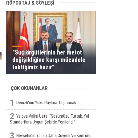
RÖPORTAJ & SÖYLEŞİ
"
“Suç örgütlerinin her metot
değişikliğine karşı mücadele
taktiğimiz hazır”
ÇOK OKUNANLAR
1
Denizli'nin Yükü Raylara Taşınacak
2
Yalova Valisi Usta: "Sözümüzü Tuttuk, Yol
Standartlara Uygun Şekilde Yenilendi"
3
Nevşehir’in Yolları Daha Güvenli Ve Konforlu