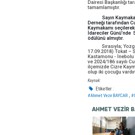
Dairesi Başkanlığı ta
tamamlamıştır.
Sayın Kaymakam
Derneği tarafından C
Kaymakamı seçilerek 
İdareciler Günü’nde
ödülünü almıştır.
Sırasıyla; Yoz
17.09.2018) Tokat – Su
Kastamonu - İnebolu 
ve 2024/186 sayılı Cum
ilçemizde Cizre Kaym
olup iki çocuğu vardı
Kaynak:
Etiketler :
,
#Ahmet Vezir BAYCAR
#
AHMET VEZIR B