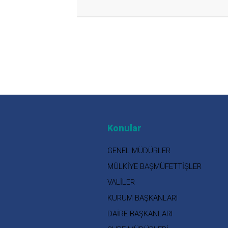
Konular
GENEL MÜDÜRLER
MÜLKİYE BAŞMÜFETTİŞLER
VALİLER
KURUM BAŞKANLARI
DAİRE BAŞKANLARI