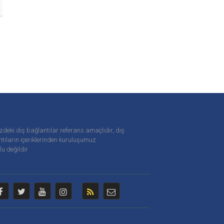
zdeki dış bağlantılar referans amaçlıdır, dış
tıların içeriklerinden
kuruluşumuz
u değildir