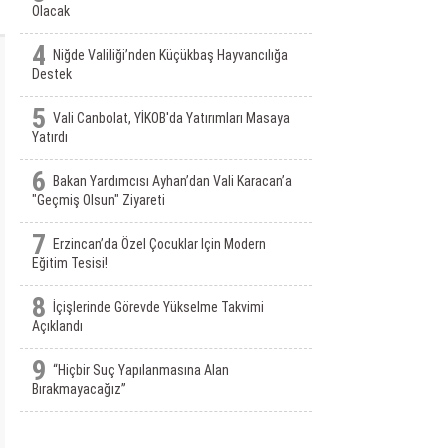
Olacak
4
Niğde Valiliği’nden Küçükbaş Hayvancılığa
Destek
5
Vali Canbolat, YİKOB'da Yatırımları Masaya
Yatırdı
6
Bakan Yardımcısı Ayhan’dan Vali Karacan’a
"Geçmiş Olsun" Ziyareti
7
Erzincan’da Özel Çocuklar Için Modern
Eğitim Tesisi!
8
İçişlerinde Görevde Yükselme Takvimi
Açıklandı
9
“Hiçbir Suç Yapılanmasına Alan
Bırakmayacağız”