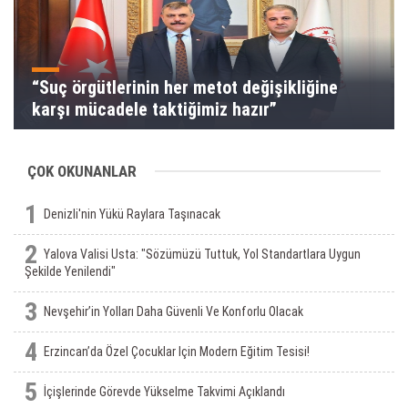
“Suç örgütlerinin her metot değişikliğine
karşı mücadele taktiğimiz hazır”
ÇOK OKUNANLAR
1
Denizli'nin Yükü Raylara Taşınacak
2
Yalova Valisi Usta: "Sözümüzü Tuttuk, Yol Standartlara Uygun
Şekilde Yenilendi"
3
Nevşehir’in Yolları Daha Güvenli Ve Konforlu Olacak
4
Erzincan’da Özel Çocuklar Için Modern Eğitim Tesisi!
5
İçişlerinde Görevde Yükselme Takvimi Açıklandı