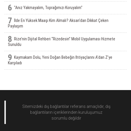
6
"Anız Yakmayalım, Toprağımızı Koruyalım"
7
İlde En Yüksek Maaşı Kim Almalı? Aksan'dan Dikkat Çeken
Paylaşım
8
Rize’nin Dijital Rehberi “Rizedesin” Mobil Uygulaması Hizmete
Sunuldu
9
Kaymakam Dolu, Yeni Doğan Bebeğin Ihtiyaçlarını A’dan Z’ye
Karşıladı
Sitemizdeki dış bağlantılar referans amaçlıdır, dış
bağlantıların içeriklerinden
kuruluşumuz
sorumlu değildir