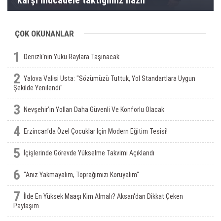
ÇOK OKUNANLAR
1
Denizli'nin Yükü Raylara Taşınacak
2
Yalova Valisi Usta: "Sözümüzü Tuttuk, Yol Standartlara Uygun
Şekilde Yenilendi"
3
Nevşehir’in Yolları Daha Güvenli Ve Konforlu Olacak
4
Erzincan’da Özel Çocuklar Için Modern Eğitim Tesisi!
5
İçişlerinde Görevde Yükselme Takvimi Açıklandı
6
"Anız Yakmayalım, Toprağımızı Koruyalım"
7
İlde En Yüksek Maaşı Kim Almalı? Aksan'dan Dikkat Çeken
Paylaşım