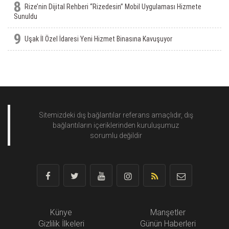
8
Rize’nin Dijital Rehberi “Rizedesin” Mobil Uygulaması Hizmete
Sunuldu
9
Uşak İl Özel İdaresi Yeni Hizmet Binasına Kavuşuyor
Sitemizdeki dış bağlantılar referans amaçlıdır, dış
bağlantıların içeriklerinden
kuruluşumuz
sorumlu değildir
Künye
Manşetler
Gizlilik İlkeleri
Günün Haberleri