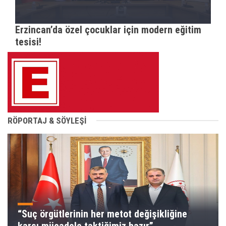
Erzincan’da özel çocuklar için modern eğitim
tesisi!
RÖPORTAJ & SÖYLEŞİ
“Suç örgütlerinin her metot değişikliğine
karşı mücadele taktiğimiz hazır”