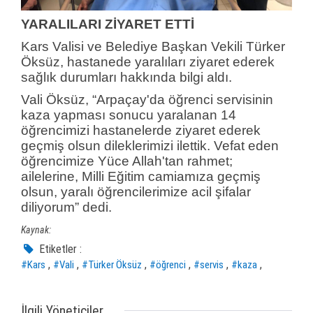
YARALILARI ZİYARET ETTİ
Kars Valisi ve Belediye Başkan Vekili Türker
Öksüz, hastanede yaralıları ziyaret ederek
sağlık durumları hakkında bilgi aldı.
Vali Öksüz, “Arpaçay'da öğrenci servisinin
kaza yapması sonucu yaralanan 14
öğrencimizi hastanelerde ziyaret ederek
geçmiş olsun dileklerimizi ilettik. Vefat eden
öğrencimize Yüce Allah'tan rahmet;
ailelerine, Milli Eğitim camiamıza geçmiş
olsun, yaralı öğrencilerimize acil şifalar
diliyorum” dedi.
Kaynak:
Etiketler :
,
,
,
,
,
,
#Kars
#Vali
#Türker Öksüz
#öğrenci
#servis
#kaza
İlgili Yöneticiler