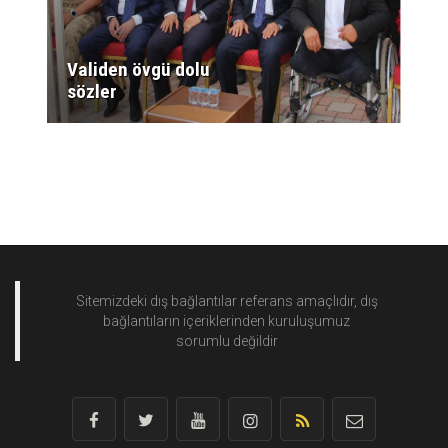
Validen övgü dolu
sözler
Sitemizdeki dış bağlantılar referans amaçlıdır, dış
bağlantıların içeriklerinden
kuruluşumuz
sorumlu değildir