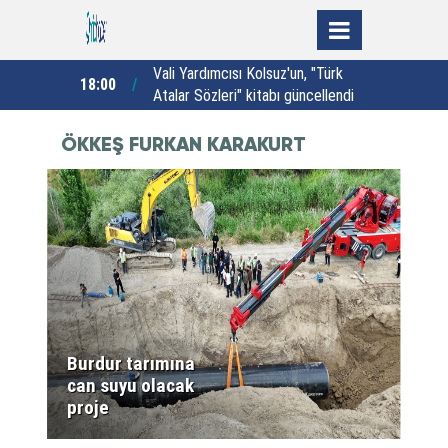
öreve
Vali Yardımcısı Kolsuz'un, "Türk
E
18:00
17:00
a ziyaret
Atalar Sözleri" kitabı güncellendi
h
ÖKKEŞ FURKAN KARAKURT
HABERLERI
Burdur tarımına
can suyu olacak
proje