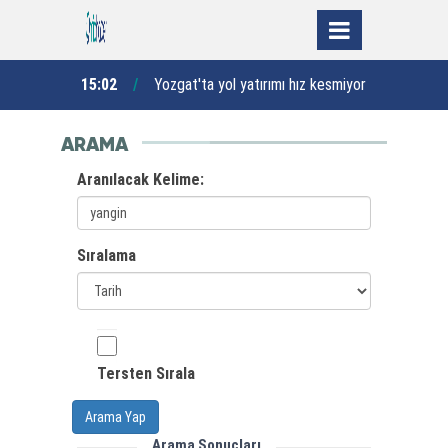
a inşa
15:02
Yozgat'ta yol yatırımı hız kesmiyor
14:06
ARAMA
Aranılacak Kelime:
Sıralama
Tersten Sırala
Arama Yap
Arama Sonuçları