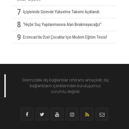
7
İçişlerinde Görevde Yükselme Takvimi Açıklandı
8
“Hiçbir Suç Yapılanmasına Alan Bırakmayacağız”
9
Erzincan’da Özel Çocuklar Için Modern Eğitim Tesisi!
Sitemizdeki dış bağlantılar referans amaçlıdır, dış
bağlantıların içeriklerinden
kuruluşumuz
sorumlu değildir