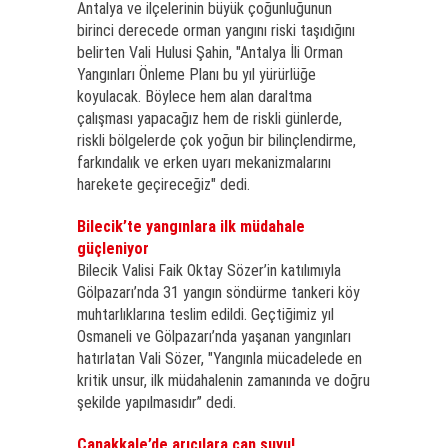
Antalya ve ilçelerinin büyük çoğunluğunun
birinci derecede orman yangını riski taşıdığını
belirten Vali Hulusi Şahin, "Antalya İli Orman
Yangınları Önleme Planı bu yıl yürürlüğe
koyulacak. Böylece hem alan daraltma
çalışması yapacağız hem de riskli günlerde,
riskli bölgelerde çok yoğun bir bilinçlendirme,
farkındalık ve erken uyarı mekanizmalarını
harekete geçireceğiz" dedi.
Bilecik’te yangınlara ilk müdahale
güçleniyor
Bilecik Valisi Faik Oktay Sözer’in katılımıyla
Gölpazarı’nda 31 yangın söndürme tankeri köy
muhtarlıklarına teslim edildi. Geçtiğimiz yıl
Osmaneli ve Gölpazarı’nda yaşanan yangınları
hatırlatan Vali Sözer, "Yangınla mücadelede en
kritik unsur, ilk müdahalenin zamanında ve doğru
şekilde yapılmasıdır” dedi.
Çanakkale’de arıcılara can suyu!