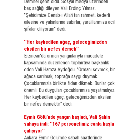
Demirel şehit oldu. Sosyal medya üzerinden
baş sağlığı dileyen Vali Erdinç Yılmaz,
''Şehidimize Cenab-ı Allah’tan rahmet, kederli
ailesine ve yakınlarına sabırlar, yaralılarımıza acil
şifalar diliyorum'' dedi.
''Her kaybedilen ağaç, geleceğimizden
eksilen bir nefes demek''
Erzincan'da orman yangınlarıyla mücadele
kapsamında düzenlenen toplantıya başkanlık
eden Vali Hamza Aydoğdu, ''Ormanı sevmek, bir
ağaca sarılmak, toprağa saygı duymak.
Çocuklarımızla birlikte fidan dikmek. Bunlar çok
önemli. Bu duyguları çocuklarımıza yaşatmalıyız.
Her kaybedilen ağaç, geleceğimizden eksilen
bir nefes demektir'' dedi.
Eymir Gölü'nde yangın başladı, Vali Şahin
sahaya indi: ''167 personelimiz canla başla
çalışıyor''
Ankara Eymir Gölü'nde sabah saatlerinde