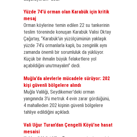
Yüzde 74’ü orman olan Karabük için kritik
mesaj
Orman köylerine temin edilen 22 su tankerinin
teslim töreninde konuşan Karabük Valisi Oktay
Çağatay, “Karabük'ün yüzölçümünün yaklaşık
yüzde 74'ü ormanlarla kaplı, bu zenginlik aynı
zamanda önemli bir sorumluluk da yüklüyor.
Küçük bir ihmalin büyük felaketlere yol
açabildiğini unutmayalım” dedi.
Muğla’da alevlerle mücadele sürüyor: 202
kişi güvenli bölgelere alındı
Muğla Valiliği, Seydikemer'deki orman
yangınında 3'ü metruk 4 evin zarar gördüğünü,
4 mahalleden 202 kişinin güvenli bölgelere
tahliye edildiğini açıkladı.
Vali Uğur Turan’dan Çengelli Köyü’ne hasat
mesaisi