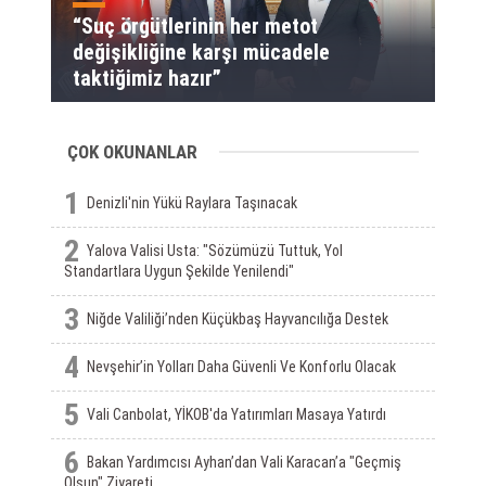
“Suç örgütlerinin her metot
değişikliğine karşı mücadele
taktiğimiz hazır”
ÇOK OKUNANLAR
1
Denizli'nin Yükü Raylara Taşınacak
2
Yalova Valisi Usta: "Sözümüzü Tuttuk, Yol
Standartlara Uygun Şekilde Yenilendi"
3
Niğde Valiliği’nden Küçükbaş Hayvancılığa Destek
4
Nevşehir’in Yolları Daha Güvenli Ve Konforlu Olacak
5
Vali Canbolat, YİKOB'da Yatırımları Masaya Yatırdı
6
Bakan Yardımcısı Ayhan’dan Vali Karacan’a "Geçmiş
Olsun" Ziyareti