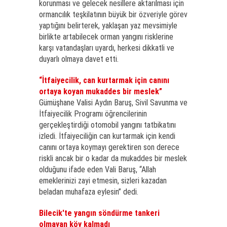
korunması ve gelecek nesillere aktarılması için
ormancılık teşkilatının büyük bir özveriyle görev
yaptığını belirterek, yaklaşan yaz mevsimiyle
birlikte artabilecek orman yangını risklerine
karşı vatandaşları uyardı, herkesi dikkatli ve
duyarlı olmaya davet etti.
“İtfaiyecilik, can kurtarmak için canını
ortaya koyan mukaddes bir meslek”
Gümüşhane Valisi Aydın Baruş, Sivil Savunma ve
İtfaiyecilik Programı öğrencilerinin
gerçekleştirdiği otomobil yangını tatbikatını
izledi. İtfaiyeciliğin can kurtarmak için kendi
canını ortaya koymayı gerektiren son derece
riskli ancak bir o kadar da mukaddes bir meslek
olduğunu ifade eden Vali Baruş, “Allah
emeklerinizi zayi etmesin, sizleri kazadan
beladan muhafaza eylesin” dedi.
Bilecik'te yangın söndürme tankeri
olmayan köy kalmadı