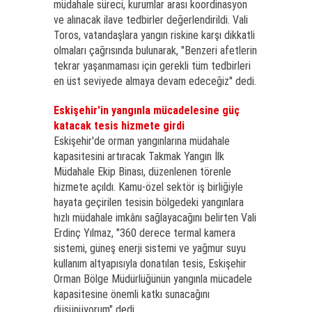
müdahale süreci, kurumlar arası koordinasyon
ve alınacak ilave tedbirler değerlendirildi. Vali
Toros, vatandaşlara yangın riskine karşı dikkatli
olmaları çağrısında bulunarak, "Benzeri afetlerin
tekrar yaşanmaması için gerekli tüm tedbirleri
en üst seviyede almaya devam edeceğiz" dedi.
Eskişehir'in yangınla mücadelesine güç
katacak tesis hizmete girdi
Eskişehir'de orman yangınlarına müdahale
kapasitesini artıracak Takmak Yangın İlk
Müdahale Ekip Binası, düzenlenen törenle
hizmete açıldı. Kamu-özel sektör iş birliğiyle
hayata geçirilen tesisin bölgedeki yangınlara
hızlı müdahale imkânı sağlayacağını belirten Vali
Erdinç Yılmaz, "360 derece termal kamera
sistemi, güneş enerji sistemi ve yağmur suyu
kullanım altyapısıyla donatılan tesis, Eskişehir
Orman Bölge Müdürlüğünün yangınla mücadele
kapasitesine önemli katkı sunacağını
düşünüyorum" dedi.