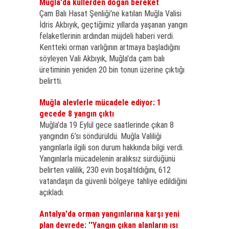
Muğla'da küllerden doğan bereket
Çam Balı Hasat Şenliği'ne katılan Muğla Valisi
İdris Akbıyık, geçtiğimiz yıllarda yaşanan yangın
felaketlerinin ardından müjdeli haberi verdi.
Kentteki orman varlığının artmaya başladığını
söyleyen Vali Akbıyık, Muğla'da çam balı
üretiminin yeniden 20 bin tonun üzerine çıktığı
belirtti.
Muğla alevlerle mücadele ediyor: 1
gecede 8 yangın çıktı
Muğla’da 19 Eylül gece saatlerinde çıkan 8
yangındın 6’sı söndürüldü. Muğla Valiliği
yangınlarla ilgili son durum hakkında bilgi verdi.
Yangınlarla mücadelenin aralıksız sürdüğünü
belirten valilik, 230 evin boşaltıldığını, 612
vatandaşın da güvenli bölgeye tahliye edildiğini
açıkladı.
Antalya'da orman yangınlarına karşı yeni
plan devrede: ''Yangın çıkan alanların ısı