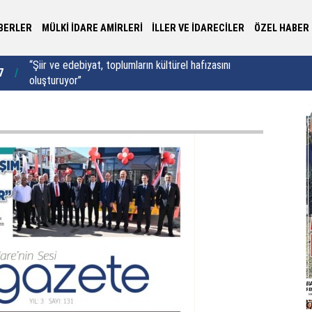
BERLER
MÜLKİ İDARE AMİRLERİ
İLLER VE İDARECİLER
ÖZEL HABER
“Şiir ve edebiyat, toplumların kültürel hafızasını
7
10:37
Ka
oluşturuyor”