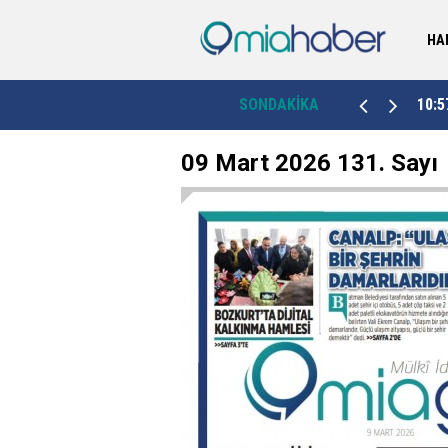
HA
“Geri gönderme merkezlerinde ‘kötü muameleye
12:00
SONDAKİKA
10:5
sıfır tolerans’ anlayışı esas alınıyor”
09 Mart 2026 131. Sayı