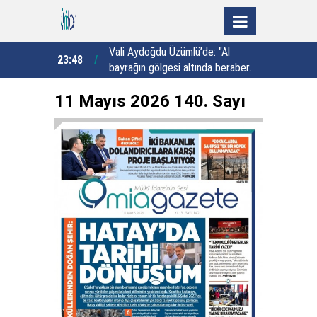
du:
Vali Aydoğdu Üzümlü’de: "Al
23:48
23:02
rkezi'ne 89
bayrağın gölgesi altında beraber
y
ndırma sahası
yaşamaya yeminliyiz"
k
11 Mayıs 2026 140. Sayı