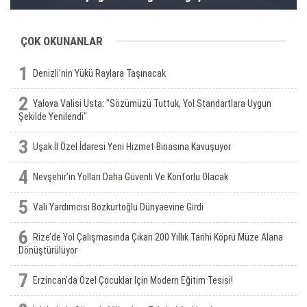
toprakların gerçeğidir”
ÇOK OKUNANLAR
1
Denizli'nin Yükü Raylara Taşınacak
2
Yalova Valisi Usta: "Sözümüzü Tuttuk, Yol Standartlara Uygun
Şekilde Yenilendi"
3
Uşak İl Özel İdaresi Yeni Hizmet Binasına Kavuşuyor
4
Nevşehir’in Yolları Daha Güvenli Ve Konforlu Olacak
5
Vali Yardımcısı Bozkurtoğlu Dünyaevine Girdi
6
Rize’de Yol Çalışmasında Çıkan 200 Yıllık Tarihi Köprü Müze Alana
Dönüştürülüyor
7
Erzincan’da Özel Çocuklar Için Modern Eğitim Tesisi!