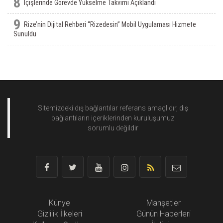
8
İçişlerinde Görevde Yükselme Takvimi Açıklandı
9
Rize’nin Dijital Rehberi “Rizedesin” Mobil Uygulaması Hizmete
Sunuldu
Sitemizdeki dış bağlantılar referans amaçlıdır, dış
bağlantıların içeriklerinden
kuruluşumuz
sorumlu değildir
Künye
Manşetler
Gizlilik İlkeleri
Günün Haberleri