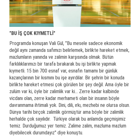
"BU İŞ ÇOK KIYMETLİ"
Programda konuşan Vali Gül, "Bu mesele sadece ekonomik
değil aynı zamanda safımızı belirlemek, birlikte hareket etmek,
mazlumların yanında ve zalimin karşısında olmak. Bütün
farklılıklarımızı bir tarafa bırakarak bu işi birlikte yapmak
kıymetli. 15 bin 700 esnaf var, esnafın tamamı bir günlük
kazançlarının bir kısmını bu işe ayırdılar. Bir şehrin bir konuda
birlikte hareket etmesi çok görülen bir şey değil. Ama öyle bir
zulüm var ki, öyle bir zalimlik var ki... Zerre kadar kalbinde
vicdanı olan, zerre kadar merhameti olan bir insanın böyle
davranmama ihtimali yok. Dini, dili, ırkı, mezhebi ne olursa olsun.
Dünya tarihi birçok zalimlik görmüştür ama böyle bir zalimlik
herhalde çok sayılıdır. Türkiye olarak bu anlamda geçmişimiz
temiz. Durduğumuz yer temiz. Zalime zalim, mazluma mazlum
diyebilecek durumdayız" diye konuştu.