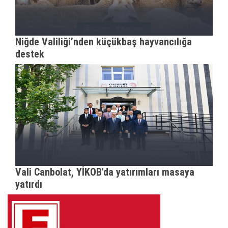
Niğde Valiliği’nden küçükbaş hayvancılığa
destek
Vali Canbolat, YİKOB'da yatırımları masaya
yatırdı