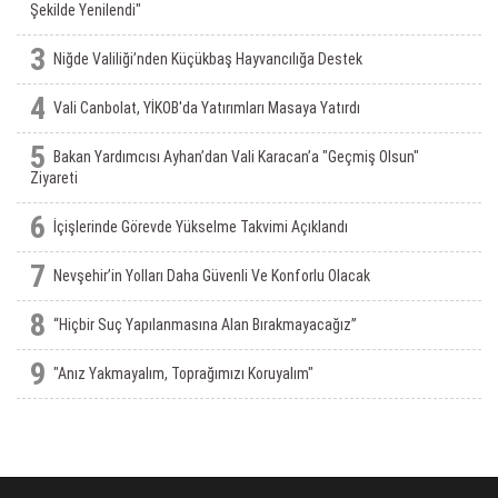
Şekilde Yenilendi"
3
Niğde Valiliği’nden Küçükbaş Hayvancılığa Destek
4
Vali Canbolat, YİKOB'da Yatırımları Masaya Yatırdı
5
Bakan Yardımcısı Ayhan’dan Vali Karacan’a "Geçmiş Olsun"
Ziyareti
6
İçişlerinde Görevde Yükselme Takvimi Açıklandı
7
Nevşehir’in Yolları Daha Güvenli Ve Konforlu Olacak
8
“Hiçbir Suç Yapılanmasına Alan Bırakmayacağız”
9
"Anız Yakmayalım, Toprağımızı Koruyalım"