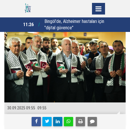
astaları için
Bakan Çiftçi’den, Yeşil Vatan için
11:17
10:59
çağrı:
30.09.2025 09:55
09:55