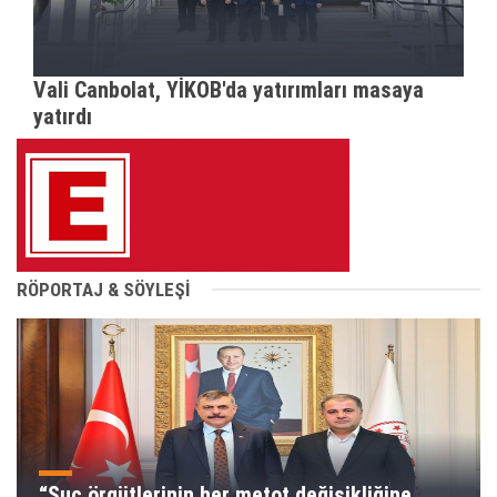
Vali Canbolat, YİKOB'da yatırımları masaya
yatırdı
RÖPORTAJ & SÖYLEŞİ
“Suç örgütlerinin her metot değişikliğine