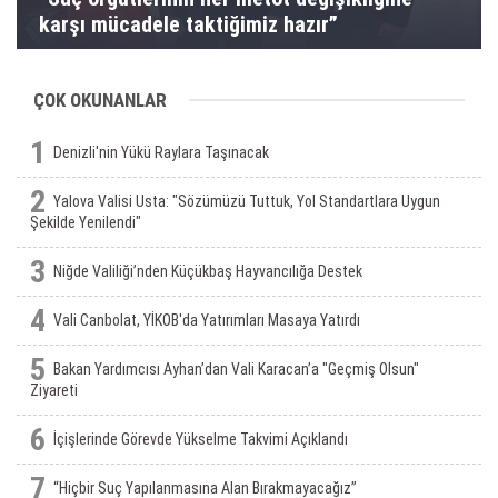
karşı mücadele taktiğimiz hazır”
ÇOK OKUNANLAR
1
Denizli'nin Yükü Raylara Taşınacak
2
Yalova Valisi Usta: "Sözümüzü Tuttuk, Yol Standartlara Uygun
Şekilde Yenilendi"
3
Niğde Valiliği’nden Küçükbaş Hayvancılığa Destek
4
Vali Canbolat, YİKOB'da Yatırımları Masaya Yatırdı
5
Bakan Yardımcısı Ayhan’dan Vali Karacan’a "Geçmiş Olsun"
Ziyareti
6
İçişlerinde Görevde Yükselme Takvimi Açıklandı
7
“Hiçbir Suç Yapılanmasına Alan Bırakmayacağız”