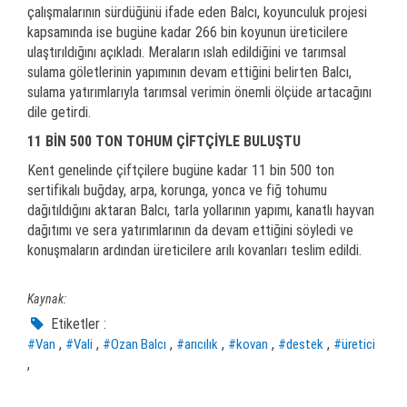
çalışmalarının sürdüğünü ifade eden Balcı, koyunculuk projesi
kapsamında ise bugüne kadar 266 bin koyunun üreticilere
ulaştırıldığını açıkladı. Meraların ıslah edildiğini ve tarımsal
sulama göletlerinin yapımının devam ettiğini belirten Balcı,
sulama yatırımlarıyla tarımsal verimin önemli ölçüde artacağını
dile getirdi.
11 BİN 500 TON TOHUM ÇİFTÇİYLE BULUŞTU
Kent genelinde çiftçilere bugüne kadar 11 bin 500 ton
sertifikalı buğday, arpa, korunga, yonca ve fiğ tohumu
dağıtıldığını aktaran Balcı, tarla yollarının yapımı, kanatlı hayvan
dağıtımı ve sera yatırımlarının da devam ettiğini söyledi ve
konuşmaların ardından üreticilere arılı kovanları teslim edildi.
Kaynak:
Etiketler :
,
,
,
,
,
,
#Van
#Vali
#Ozan Balcı
#arıcılık
#kovan
#destek
#üretici
,