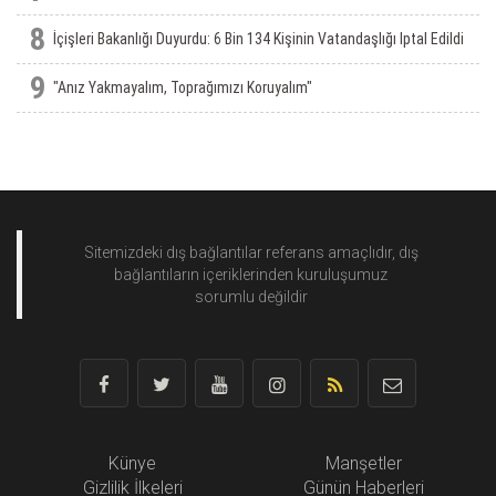
8
İçişleri Bakanlığı Duyurdu: 6 Bin 134 Kişinin Vatandaşlığı Iptal Edildi
9
"Anız Yakmayalım, Toprağımızı Koruyalım"
Sitemizdeki dış bağlantılar referans amaçlıdır, dış
bağlantıların içeriklerinden
kuruluşumuz
sorumlu değildir
Künye
Manşetler
Gizlilik İlkeleri
Günün Haberleri