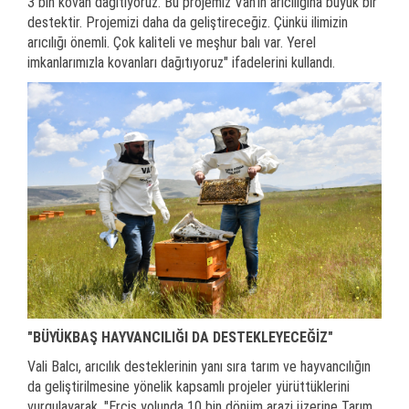
3 bin kovan dağıtıyoruz. Bu projemiz Van’ın arıcılığına büyük bir
destektir. Projemizi daha da geliştireceğiz. Çünkü ilimizin
arıcılığı önemli. Çok kaliteli ve meşhur balı var. Yerel
imkanlarımızla kovanları dağıtıyoruz" ifadelerini kullandı.
"BÜYÜKBAŞ HAYVANCILIĞI DA DESTEKLEYECEĞİZ"
Vali Balcı, arıcılık desteklerinin yanı sıra tarım ve hayvancılığın
da geliştirilmesine yönelik kapsamlı projeler yürüttüklerini
vurgulayarak, "Erciş yolunda 10 bin dönüm arazi üzerine Tarım