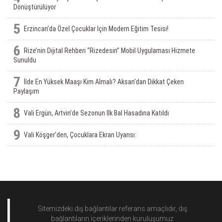
Dönüştürülüyor
5
Erzincan’da Özel Çocuklar Için Modern Eğitim Tesisi!
6
Rize’nin Dijital Rehberi “Rizedesin” Mobil Uygulaması Hizmete
Sunuldu
7
İlde En Yüksek Maaşı Kim Almalı? Aksan'dan Dikkat Çeken
Paylaşım
8
Vali Ergün, Artvin’de Sezonun Ilk Bal Hasadına Katıldı
9
Vali Köşger’den, Çocuklara Ekran Uyarısı:
Sitemizdeki dış bağlantılar referans amaçlıdır, dış
bağlantıların içeriklerinden
kuruluşumuz