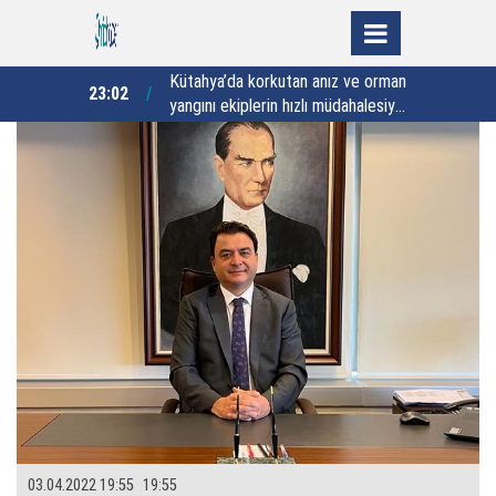
e: "Al
Kütahya’da korkutan anız ve orman
İ
23:02
22:14
nda beraber
yangını ekiplerin hızlı müdahalesiyle
B
kontrol altına alındı
y
03.04.2022 19:55
19:55