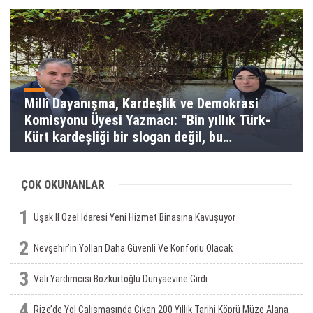
Millî Dayanışma, Kardeşlik ve Demokrasi
Komisyonu Üyesi Yazmacı: “Bin yıllık Türk-
Kürt kardeşliği bir slogan değil, bu
toprakların gerçeğidir”
ÇOK OKUNANLAR
1
Uşak İl Özel İdaresi Yeni Hizmet Binasına Kavuşuyor
2
Nevşehir’in Yolları Daha Güvenli Ve Konforlu Olacak
3
Vali Yardımcısı Bozkurtoğlu Dünyaevine Girdi
4
Rize’de Yol Çalışmasında Çıkan 200 Yıllık Tarihi Köprü Müze Alana