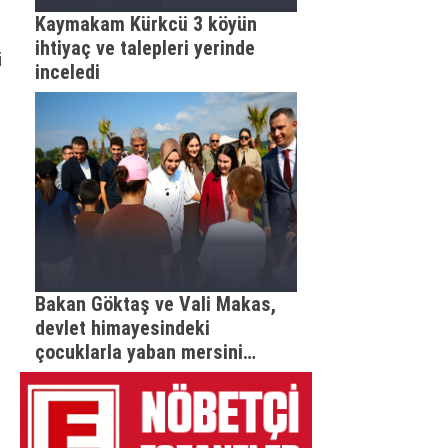
Kaymakam Kürkcü 3 köyün
ihtiyaç ve talepleri yerinde
i
inceledi
Bakan Göktaş ve Vali Makas,
devlet himayesindeki
çocuklarla yaban mersini
topladı