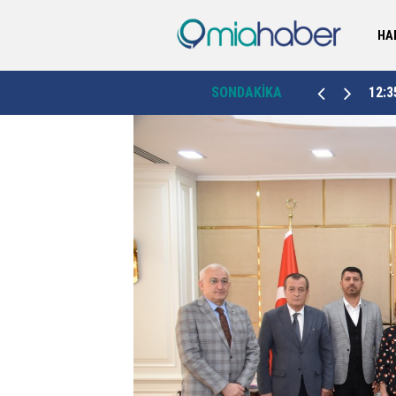
HA
ma
İlde en yüksek maaşı kim almalı? Aksan'dan dikkat
12:35
SONDAKİKA
11:5
çeken paylaşım