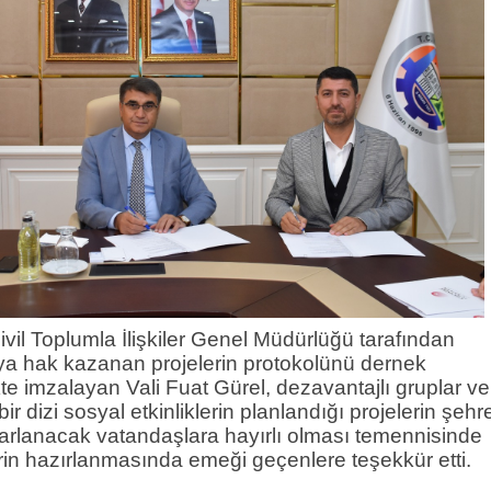
Sivil Toplumla İlişkiler Genel Müdürlüğü tarafından
ya hak kazanan projelerin protokolünü dernek
ikte imzalayan Vali Fuat Gürel, dezavantajlı gruplar ve
ir dizi sosyal etkinliklerin planlandığı projelerin şehr
rarlanacak vatandaşlara hayırlı olması temennisinde
rin hazırlanmasında emeği geçenlere teşekkür etti.