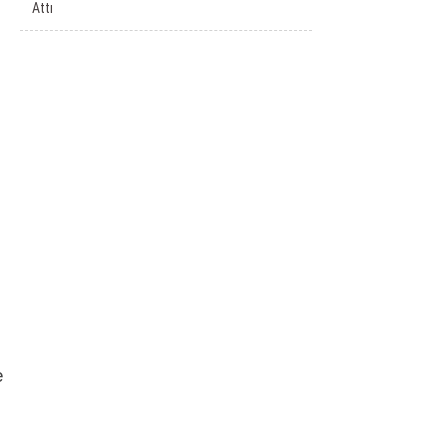
Attı
e