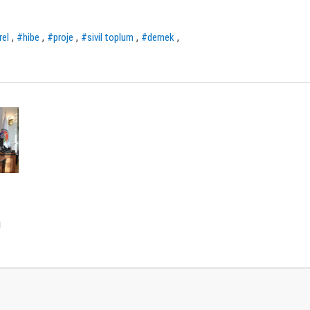
,
,
,
,
,
rel
#hibe
#proje
#sivil toplum
#dernek
i