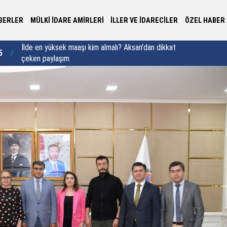
BERLER
MÜLKİ İDARE AMİRLERİ
İLLER VE İDARECİLER
ÖZEL HABER
5
Bitlis'e 719 milyon liralık kalkınma hamlesi
11:22
Ne