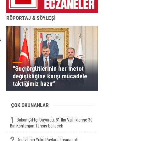
RÖPORTAJ & SÖYLEŞİ
k
“Suç örgütlerinin her metot
değişikliğine karşı mücadele
taktiğimiz hazır”
ÇOK OKUNANLAR
1
Bakan Çiftçi Duyurdu: 81 Ilin Valiliklerine 30
Bin Kontenjan Tahsis Edilecek
2
Denizli'nin Yükü Raylara Taşınacak