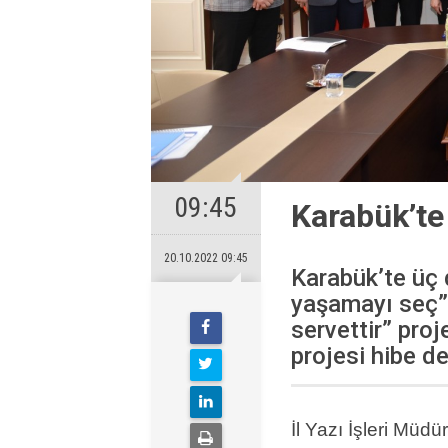
09:45
Karabük’te
20.10.2022 09:45
Karabük’te üç d
yaşamayı seç” 
servettir” pro
projesi hibe d
İl Yazı İşleri Müd