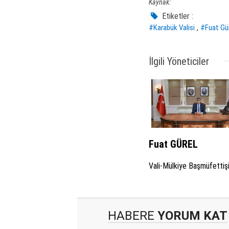
Kaynak:
Etiketler :
,
#Karabük Valisi
#Fuat Gü
İlgili Yöneticiler
Fuat GÜREL
Vali-Mülkiye Başmüfettiş
HABERE
YORUM KAT