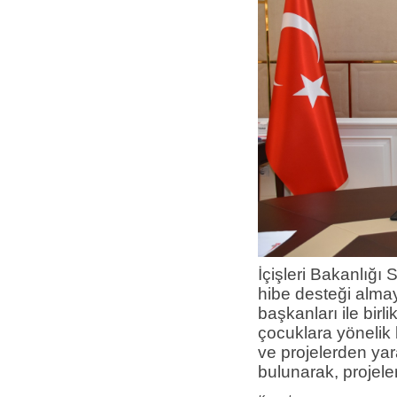
İçişleri Bakanlığı 
hibe desteği alma
başkanları ile birl
çocuklara yönelik b
ve projelerden ya
bulunarak, projele