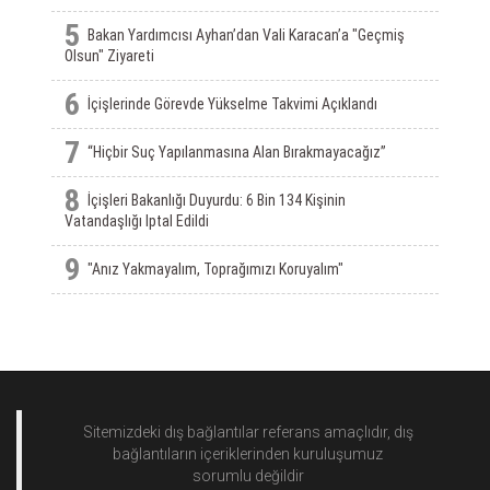
5
Bakan Yardımcısı Ayhan’dan Vali Karacan’a "Geçmiş
Olsun" Ziyareti
6
İçişlerinde Görevde Yükselme Takvimi Açıklandı
7
“Hiçbir Suç Yapılanmasına Alan Bırakmayacağız”
8
İçişleri Bakanlığı Duyurdu: 6 Bin 134 Kişinin
Vatandaşlığı Iptal Edildi
9
"Anız Yakmayalım, Toprağımızı Koruyalım"
Sitemizdeki dış bağlantılar referans amaçlıdır, dış
bağlantıların içeriklerinden
kuruluşumuz
sorumlu değildir