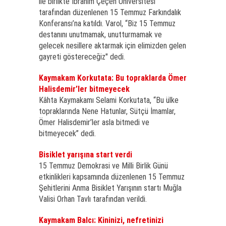
ile birlikte İbrahim Çeçen Üniversitesi
tarafından düzenlenen 15 Temmuz Farkındalık
Konferansı’na katıldı. Varol, “Biz 15 Temmuz
destanını unutmamak, unutturmamak ve
gelecek nesillere aktarmak için elimizden gelen
gayreti göstereceğiz" dedi.
Kaymakam Korkutata: Bu topraklarda Ömer
Halisdemir’ler bitmeyecek
Kâhta Kaymakamı Selami Korkutata, “Bu ülke
topraklarında Nene Hatunlar, Sütçü İmamlar,
Ömer Halisdemir’ler asla bitmedi ve
bitmeyecek” dedi.
Bisiklet yarışına start verdi
15 Temmuz Demokrasi ve Milli Birlik Günü
etkinlikleri kapsamında düzenlenen 15 Temmuz
Şehitlerini Anma Bisiklet Yarışının startı Muğla
Valisi Orhan Tavlı tarafından verildi.
Kaymakam Balcı: Kininizi, nefretinizi