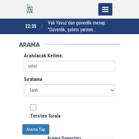
asiteli yatılı
Vali Yavuz’dan güvenlik mesajı:
22:35
22:26
mzalar atıldı
"Güvenlik, şehrin yarınını
şekillendiren temel unsurdur"
B
ARAMA
Aranılacak Kelime:
Sıralama
Tersten Sırala
Arama Yap
Arama Sonuçları