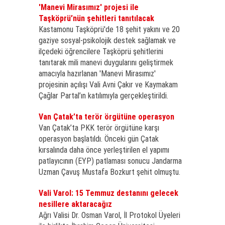
'Manevi Mirasımız' projesi ile
Taşköprü’nün şehitleri tanıtılacak
Kastamonu Taşköprü'de 18 şehit yakını ve 20
gaziye sosyal-psikolojik destek sağlamak ve
ilçedeki öğrencilere Taşköprü şehitlerini
tanıtarak mili manevi duygularını geliştirmek
amacıyla hazırlanan 'Manevi Mirasımız'
projesinin açılışı Vali Avni Çakır ve Kaymakam
Çağlar Partal’ın katılımıyla gerçekleştirildi.
Van Çatak’ta terör örgütüne operasyon
Van Çatak’ta PKK terör örgütüne karşı
operasyon başlatıldı. Önceki gün Çatak
kırsalında daha önce yerleştirilen el yapımı
patlayıcının (EYP) patlaması sonucu Jandarma
Uzman Çavuş Mustafa Bozkurt şehit olmuştu.
Vali Varol: 15 Temmuz destanını gelecek
nesillere aktaracağız
Ağrı Valisi Dr. Osman Varol, İl Protokol Üyeleri