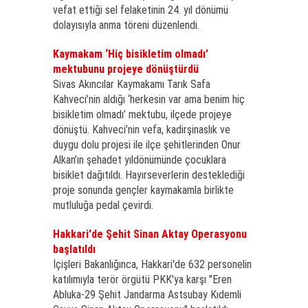
vefat ettiği sel felaketinin 24. yıl dönümü
dolayısıyla anma töreni düzenlendi.
Kaymakam ‘Hiç bisikletim olmadı’
mektubunu projeye dönüştürdü
Sivas Akıncılar Kaymakamı Tarık Safa
Kahveci’nin aldığı ‘herkesin var ama benim hiç
bisikletim olmadı’ mektubu, ilçede projeye
dönüştü. Kahveci’nin vefa, kadirşinaslık ve
duygu dolu projesi ile ilçe şehitlerinden Onur
Alkan’ın şehadet yıldönümünde çocuklara
bisiklet dağıtıldı. Hayırseverlerin desteklediği
proje sonunda gençler kaymakamla birlikte
mutluluğa pedal çevirdi.
Hakkari'de Şehit Sinan Aktay Operasyonu
başlatıldı
İçişleri Bakanlığınca, Hakkari'de 632 personelin
katılımıyla terör örgütü PKK'ya karşı "Eren
Abluka-29 Şehit Jandarma Astsubay Kıdemli