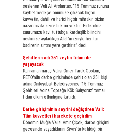
seslenen Vali Ali Arslantaş, “15 Temmuz ruhunu
kaybetmedikçe önümüze çıkacak hiçbir
kuvvetin, dahili ve harici hiçbir mihrakın bizim
nazarımızda zerre hükmü yoktur. Birlik olma
şuurumuzu kavi tuttukça, kardeşlik bilincini
neslimize aşıladıkça Allah’ın izniyle her tür
badirenin sırtını yere getiririz" dedi.
Şehitlerin adı 251 zeytin fidanı ile
yaşayacak
Kahramanmaraş Valisi Ömer Faruk Coşkun,
FETÖ'nün darbe girişiminde şehit olan 251 kişi
adına Onikişubat Belediyesince ‘15 Temmuz
Şehitleri Adına Toprağa Kök Salıyoruz’ temalı
fidan dikim etkinliğine katıldı.
Darbe girişiminin seyrini değiştiren Vali:
Tüm kuvvetleri harekete geçirdim
Dönemin Muğla Valisi Amir Çiçek, darbe girişimi
gecesinde yaşadıklarını Sivas'ta katıldığı bir