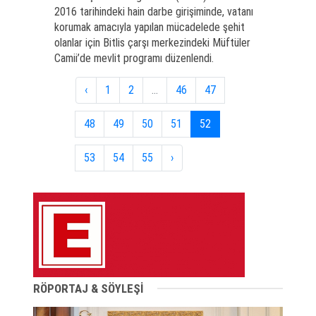
2016 tarihindeki hain darbe girişiminde, vatanı
korumak amacıyla yapılan mücadelede şehit
olanlar için Bitlis çarşı merkezindeki Müftüler
Camii’de mevlit programı düzenlendi.
‹
1
2
...
46
47
48
49
50
51
52
53
54
55
›
RÖPORTAJ & SÖYLEŞİ