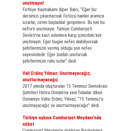
unutmayın!
Fethiye Kaymakamı Alper Balcı, “Eğer biz
dersimizi çıkarmazsak Fetöcü hainler aramıza
sızarlar, zaten başladılar girişimlere. Bu kini bu
nefreti unutmayın. Türkiye Cumhuriyeti
Devleti’ne kast edenlere karşı içinizdeki kini
unutmayın. Eğer bugün nefes alabiliyorsak
şehitlerimizin vermiş olduğu son nefes
sayesindedir. Eğer bunları unutursak
şehitlerimizin ruhu sızlar” dedi.
Vali Erdinç Yılmaz: Unutmayacağız,
unutturmayacağız
2017 yılında oluşturulan 15 Temmuz Demokrasi
Şehitleri Hatıra Ormanı’na yeni fidanlar diken
Osmaniye Valisi Erdinç Yılmaz, “15 Temmuz'u
unutmayacağız ve unutturmayacağız” dedi.
Türkiye aşkına Cumhuriyet Meydanı’nda
nöbet
Cumhuriyet Meydanı'nı dolduran Burdurlulara