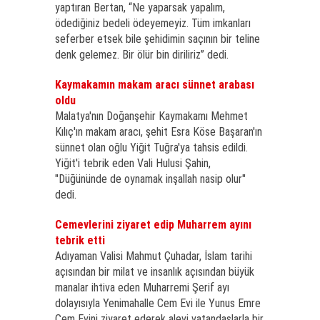
yaptıran Bertan, “Ne yaparsak yapalım,
ödediğiniz bedeli ödeyemeyiz. Tüm imkanları
seferber etsek bile şehidimin saçının bir teline
denk gelemez. Bir ölür bin diriliriz” dedi.
Kaymakamın makam aracı sünnet arabası
oldu
Malatya'nın Doğanşehir Kaymakamı Mehmet
Kılıç'ın makam aracı, şehit Esra Köse Başaran'ın
sünnet olan oğlu Yiğit Tuğra'ya tahsis edildi.
Yiğit'i tebrik eden Vali Hulusi Şahin,
"Düğününde de oynamak inşallah nasip olur"
dedi.
Cemevlerini ziyaret edip Muharrem ayını
tebrik etti
Adıyaman Valisi Mahmut Çuhadar, İslam tarihi
açısından bir milat ve insanlık açısından büyük
manalar ihtiva eden Muharremi Şerif ayı
dolayısıyla Yenimahalle Cem Evi ile Yunus Emre
Cem Evini ziyaret ederek alevi vatandaşlarla bir