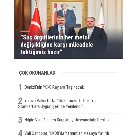
“Suç örgütlerinin her metot
değişikliğine karşı mücadele
taktiğimiz hazır”
ÇOK OKUNANLAR
1
Denizli'nin Yükü Raylara Taşınacak
2
Yalova Valisi Usta: "Sözümüzü Tuttuk, Yol
Standartlara Uygun Şekilde Yenilendi"
3
Niğde Valiliği’nden Küçükbaş Hayvancılığa Destek
4
Vali Canbolat, YİKOB'da Yatırımları Masaya Yatırdı