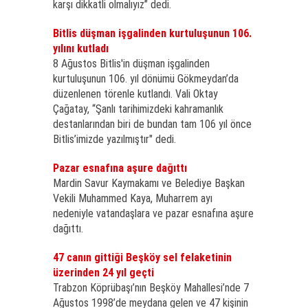
karşı dikkatli olmalıyız” dedi.
Bitlis düşman işgalinden kurtuluşunun 106.
yılını kutladı
8 Ağustos Bitlis'in düşman işgalinden
kurtuluşunun 106. yıl dönümü Gökmeydan’da
düzenlenen törenle kutlandı. Vali Oktay
Çağatay, “Şanlı tarihimizdeki kahramanlık
destanlarından biri de bundan tam 106 yıl önce
Bitlis’imizde yazılmıştır" dedi.
Pazar esnafına aşure dağıttı
Mardin Savur Kaymakamı ve Belediye Başkan
Vekili Muhammed Kaya, Muharrem ayı
nedeniyle vatandaşlara ve pazar esnafına aşure
dağıttı.
47 canın gittiği Beşköy sel felaketinin
üzerinden 24 yıl geçti
Trabzon Köprübaşı’nın Beşköy Mahallesi’nde 7
Ağustos 1998’de meydana gelen ve 47 kişinin