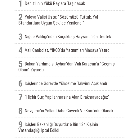
1
Denizli'nin Yükü Raylara Taşınacak
2
Yalova Valisi Usta: "Sözümüzü Tuttuk, Yol
Standartlara Uygun Şekilde Yenilendi"
3
Niğde Valiliği’nden Küçükbaş Hayvancılığa Destek
4
Vali Canbolat, YİKOB'da Yatırımları Masaya Yatırdı
5
Bakan Yardımcısı Ayhan’dan Vali Karacan’a "Geçmiş
Olsun" Ziyareti
6
İçişlerinde Görevde Yükselme Takvimi Açıklandı
7
“Hiçbir Suç Yapılanmasına Alan Bırakmayacağız”
8
Nevşehir’in Yolları Daha Güvenli Ve Konforlu Olacak
9
İçişleri Bakanlığı Duyurdu: 6 Bin 134 Kişinin
Vatandaşlığı Iptal Edildi