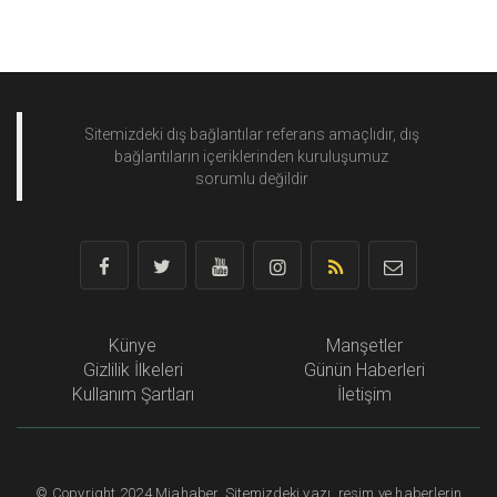
Sitemizdeki dış bağlantılar referans amaçlıdır, dış
bağlantıların içeriklerinden
kuruluşumuz
sorumlu değildir
Künye
Manşetler
Gizlilik İlkeleri
Günün Haberleri
Kullanım Şartları
İletişim
©
Copyright
2024 Miahaber. Sitemizdeki yazı, resim ve haberlerin