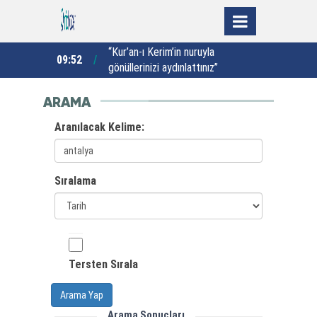
atpat kazası
“Kur’an-ı Kerim’in nuruyla
O
09:52
00:46
gönüllerinizi aydınlattınız”
ARAMA
Aranılacak Kelime:
Sıralama
Tersten Sırala
Arama Yap
Arama Sonuçları