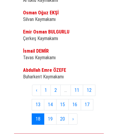
Artuklu Kaymakamı
Osman Oğuz EKŞİ
Silvan Kaymakamı
Emir Osman BULGURLU
Çerkeş Kaymakamı
İsmail DEMİR
Tavas Kaymakamı
Abdullah Emre ÖZEFE
Buharkent Kaymakamı
‹
1
2
...
11
12
13
14
15
16
17
18
19
20
›