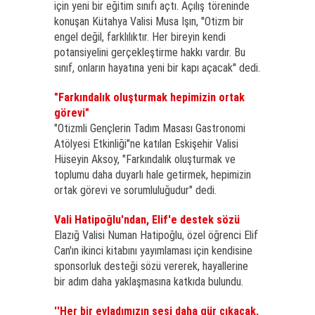
için yeni bir eğitim sınıfı açtı. Açılış töreninde
konuşan Kütahya Valisi Musa Işın, ''Otizm bir
engel değil, farklılıktır. Her bireyin kendi
potansiyelini gerçekleştirme hakkı vardır. Bu
sınıf, onların hayatına yeni bir kapı açacak'' dedi.
"Farkındalık oluşturmak hepimizin ortak
görevi"
"Otizmli Gençlerin Tadım Masası Gastronomi
Atölyesi Etkinliği"ne katılan Eskişehir Valisi
Hüseyin Aksoy, "Farkındalık oluşturmak ve
toplumu daha duyarlı hale getirmek, hepimizin
ortak görevi ve sorumluluğudur" dedi.
Vali Hatipoğlu'ndan, Elif'e destek sözü
Elazığ Valisi Numan Hatipoğlu, özel öğrenci Elif
Can'ın ikinci kitabını yayımlaması için kendisine
sponsorluk desteği sözü vererek, hayallerine
bir adım daha yaklaşmasına katkıda bulundu.
''Her bir evladımızın sesi daha gür çıkacak,