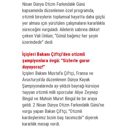
Nisan Dünya Otizm Farkındalık Günü
kapsamında düzenlenen özel programda,
otizmli bireylerin toplumsal hayatta daha güçlü
yer alması için yürütülen çalışmaların kararlılıkla
süreceğini vurguladı. Ailelerin sabrına dikkat
çeken Vali Ünlüer, “Gönül bağımız her şeyin
üzerindedir” dedi.
İçişleri Bakanı Çiftçi’den otizmli
şampiyonlara övgü: "Sizlerle gurur
duyuyoruz!"
İçişleri Bakanı Mustafa Çiftçi, Fransa ve
Avusturya’da düzenlenen Dünya Kayak
Şampiyonalarında ay-yıldızlı bayrağı kürsüye
taşıyan otizmli milli sporcular Aliye Zeynep
Bingül ve Muhsin Murat Bingül ile bir araya
geldi. 2 Nisan Dünya Otizm Farkındalık Günü’ne
vurgu yapan Bakan Çiftçi, "Otizmli
kardeşlerimiz bizim baş tacımızdır" diyerek
kararlılık mesajı verdi.