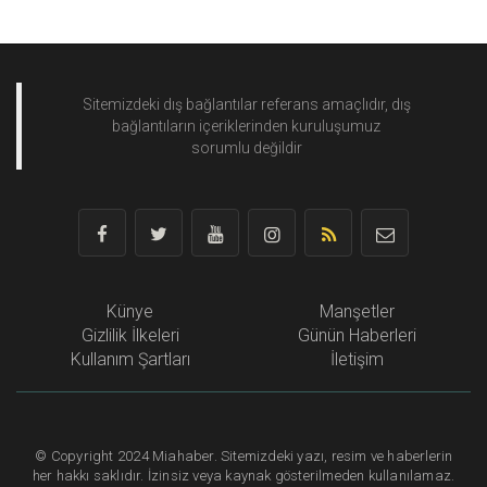
Sitemizdeki dış bağlantılar referans amaçlıdır, dış
bağlantıların içeriklerinden
kuruluşumuz
sorumlu değildir
Künye
Manşetler
Gizlilik İlkeleri
Günün Haberleri
Kullanım Şartları
İletişim
©
Copyright
2024 Miahaber. Sitemizdeki yazı, resim ve haberlerin
her hakkı saklıdır. İzinsiz veya kaynak gösterilmeden kullanılamaz.