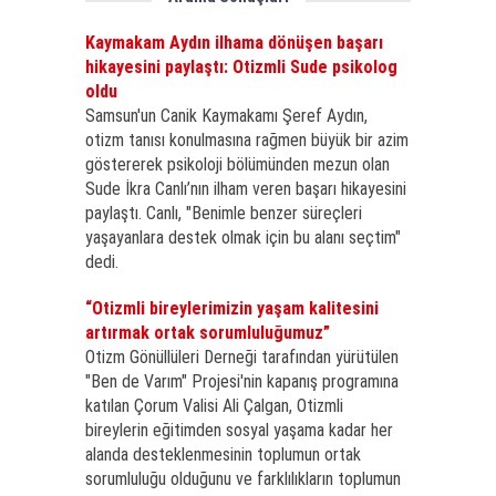
Kaymakam Aydın ilhama dönüşen başarı
hikayesini paylaştı: Otizmli Sude psikolog
oldu
Samsun'un Canik Kaymakamı Şeref Aydın,
otizm tanısı konulmasına rağmen büyük bir azim
göstererek psikoloji bölümünden mezun olan
Sude İkra Canlı’nın ilham veren başarı hikayesini
paylaştı. Canlı, "Benimle benzer süreçleri
yaşayanlara destek olmak için bu alanı seçtim"
dedi.
“Otizmli bireylerimizin yaşam kalitesini
artırmak ortak sorumluluğumuz”
Otizm Gönüllüleri Derneği tarafından yürütülen
"Ben de Varım" Projesi'nin kapanış programına
katılan Çorum Valisi Ali Çalgan, Otizmli
bireylerin eğitimden sosyal yaşama kadar her
alanda desteklenmesinin toplumun ortak
sorumluluğu olduğunu ve farklılıkların toplumun