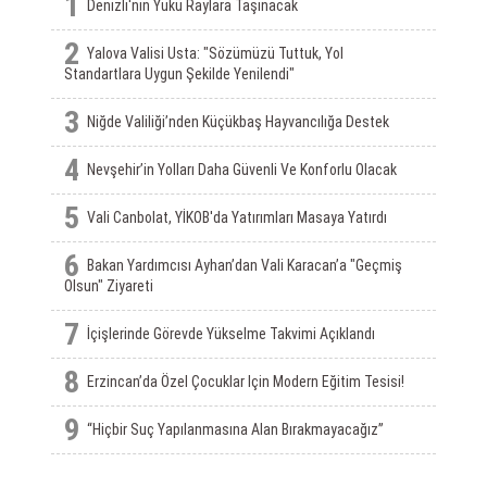
1
Denizli'nin Yükü Raylara Taşınacak
2
Yalova Valisi Usta: "Sözümüzü Tuttuk, Yol
Standartlara Uygun Şekilde Yenilendi"
3
Niğde Valiliği’nden Küçükbaş Hayvancılığa Destek
4
Nevşehir’in Yolları Daha Güvenli Ve Konforlu Olacak
5
Vali Canbolat, YİKOB'da Yatırımları Masaya Yatırdı
6
Bakan Yardımcısı Ayhan’dan Vali Karacan’a "Geçmiş
Olsun" Ziyareti
7
İçişlerinde Görevde Yükselme Takvimi Açıklandı
8
Erzincan’da Özel Çocuklar Için Modern Eğitim Tesisi!
9
“Hiçbir Suç Yapılanmasına Alan Bırakmayacağız”