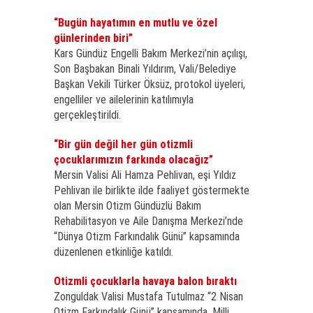
“Bugün hayatımın en mutlu ve özel
günlerinden biri”
Kars Gündüz Engelli Bakım Merkezi’nin açılışı,
Son Başbakan Binali Yıldırım, Vali/Belediye
Başkan Vekili Türker Öksüz, protokol üyeleri,
engelliler ve ailelerinin katılımıyla
gerçekleştirildi.
“Bir gün değil her gün otizmli
çocuklarımızın farkında olacağız”
Mersin Valisi Ali Hamza Pehlivan, eşi Yıldız
Pehlivan ile birlikte ilde faaliyet göstermekte
olan Mersin Otizm Gündüzlü Bakım
Rehabilitasyon ve Aile Danışma Merkezi’nde
“Dünya Otizm Farkındalık Günü” kapsamında
düzenlenen etkinliğe katıldı.
Otizmli çocuklarla havaya balon bıraktı
Zonguldak Valisi Mustafa Tutulmaz “2 Nisan
Otizm Farkındalık Günü” kapsamında, Milli