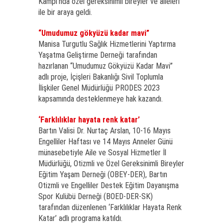
Kampı’nda özel gereksinimli bireyler ve aileleri
ile bir araya geldi.
“Umudumuz gökyüzü kadar mavi”
Manisa Turgutlu Sağlık Hizmetlerini Yaptırma
Yaşatma Geliştirme Derneği tarafından
hazırlanan “Umudumuz Gökyüzü Kadar Mavi”
adlı proje, İçişleri Bakanlığı Sivil Toplumla
İlişkiler Genel Müdürlüğü PRODES 2023
kapsamında desteklenmeye hak kazandı.
‘Farklılıklar hayata renk katar’
Bartın Valisi Dr. Nurtaç Arslan, 10-16 Mayıs
Engelliler Haftası ve 14 Mayıs Anneler Günü
münasebetiyle Aile ve Sosyal Hizmetler İl
Müdürlüğü, Otizmli ve Özel Gereksinimli Bireyler
Eğitim Yaşam Derneği (OBEY-DER), Bartın
Otizmli ve Engelliler Destek Eğitim Dayanışma
Spor Kulübü Derneği (BOED-DER-SK)
tarafından düzenlenen ‘Farklılıklar Hayata Renk
Katar’ adlı programa katıldı.