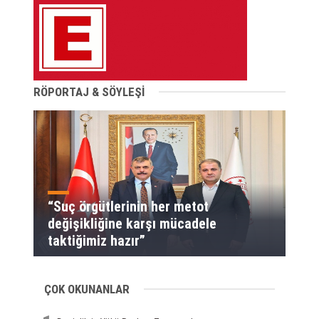
RÖPORTAJ & SÖYLEŞİ
“Suç örgütlerinin her metot
değişikliğine karşı mücadele
taktiğimiz hazır”
ÇOK OKUNANLAR