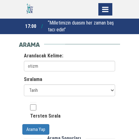
hayvanlarda 2
“Milletimizin duasını her zaman baş
“
17:00
16:00
Çip kaydını
tacı edin”
orlar”
ARAMA
Aranılacak Kelime:
Sıralama
Tersten Sırala
Arama Yap
Arama Sonuçları