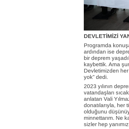
DEVLETİMİZİ Y
Programda konuşan
ardından ise depre
bir deprem yaşadı
kaybettik. Ama şun
Devletimizden her t
yok” dedi.
2023 yılının depr
vatandaşları sıcak
anlatan Vali Yılma
donatılarıyla, her 
olduğunu düşünüy
minnettarım. Ne k
sizler hep yanımı