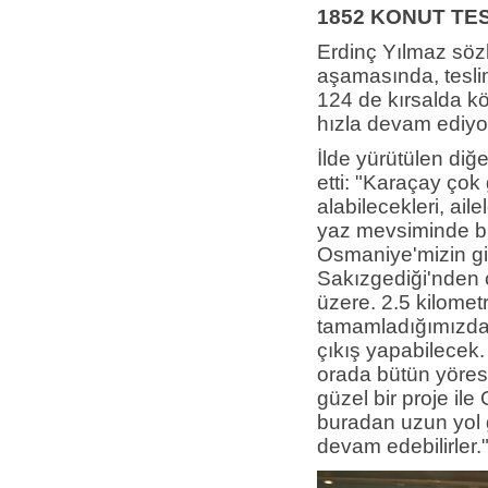
1852 KONUT TE
Erdinç Yılmaz söz
aşamasında, teslim
124 de kırsalda k
hızla devam ediyor
İlde yürütülen diğ
etti: "Karaçay çok
alabilecekleri, aile
yaz mevsiminde bu
Osmaniye'mizin gi
Sakızgediği'nden çi
üzere. 2.5 kilometr
tamamladığımızda 
çıkış yapabilecek.
orada bütün yöresel
güzel bir proje i
buradan uzun yol g
devam edebilirler.