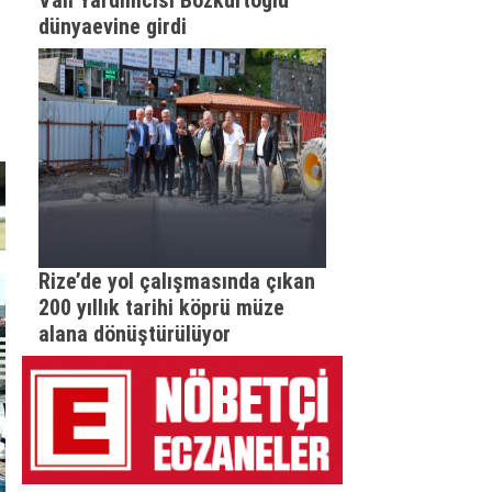
Vali Yardımcısı Bozkurtoğlu
dünyaevine girdi
Rize’de yol çalışmasında çıkan
200 yıllık tarihi köprü müze
alana dönüştürülüyor