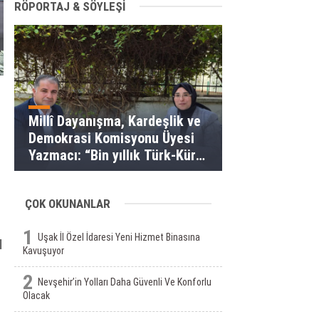
RÖPORTAJ & SÖYLEŞİ
Millî Dayanışma, Kardeşlik ve
Demokrasi Komisyonu Üyesi
Yazmacı: “Bin yıllık Türk-Kürt
kardeşliği bir slogan değil, bu
toprakların gerçeğidir”
ÇOK OKUNANLAR
1
Uşak İl Özel İdaresi Yeni Hizmet Binasına
l
Kavuşuyor
2
Nevşehir’in Yolları Daha Güvenli Ve Konforlu
Olacak