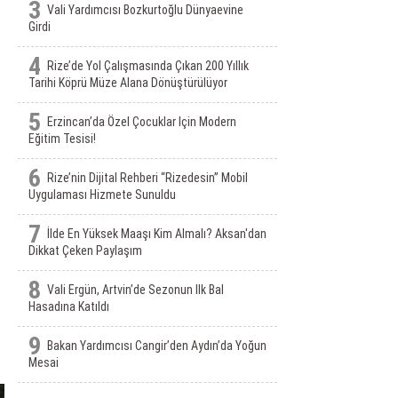
3
Vali Yardımcısı Bozkurtoğlu Dünyaevine
Girdi
4
Rize’de Yol Çalışmasında Çıkan 200 Yıllık
Tarihi Köprü Müze Alana Dönüştürülüyor
5
Erzincan’da Özel Çocuklar Için Modern
Eğitim Tesisi!
6
Rize’nin Dijital Rehberi “Rizedesin” Mobil
Uygulaması Hizmete Sunuldu
7
İlde En Yüksek Maaşı Kim Almalı? Aksan'dan
Dikkat Çeken Paylaşım
8
Vali Ergün, Artvin’de Sezonun Ilk Bal
Hasadına Katıldı
9
Bakan Yardımcısı Cangir’den Aydın’da Yoğun
Mesai