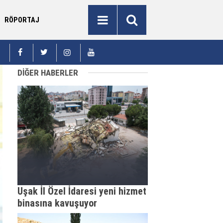
RÖPORTAJ
Vali Şıldak
senyurt’un yarınlarını hep birlikte inşa ediyoruz”
10:11
ziyaret
DİĞER HABERLER
Uşak İl Özel İdaresi yeni hizmet
binasına kavuşuyor