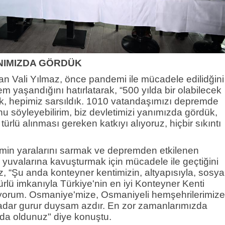
ANIMIZDA GÖRDÜK
 Vali Yılmaz, önce pandemi ile mücadele edilidğini
m yaşandığını hatırlatarak, “500 yılda bir olabilecek
k, hepimiz sarsıldık. 1010 vatandaşımızı depremde
u söyleyebilirim, biz devletimizi yanımızda gördük,
ürlü alınması gereken katkıyı alıyoruz, hiçbir sıkıntı
emin yaralarını sarmak ve depremden etkilenen
 yuvalarına kavuşturmak için mücadele ile geçtiğini
z, “Şu anda konteyner kentimizin, altyapısıyla, sosya
türlü imkanıyla Türkiye'nin en iyi Konteyner Kenti
orum. Osmaniye'mize, Osmaniyeli hemşehrilerimize
adar gurur duysam azdır. En zor zamanlarımızda
zda oldunuz" diye konuştu.