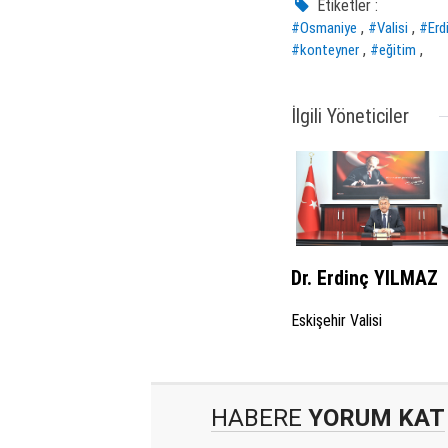
Etiketler :
,
,
#Osmaniye
#Valisi
#Erd
,
,
#konteyner
#eğitim
İlgili Yöneticiler
Dr. Erdinç YILMAZ
Eskişehir Valisi
HABERE
YORUM KAT