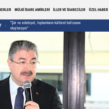
BERLER
MÜLKİ İDARE AMİRLERİ
İLLER VE İDARECİLER
ÖZEL HABER
7
Kaymakam Akar’ın mutlu günü
10:27
“E