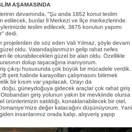
SLİM AŞAMASINDA
lerinin devamında, "Şu anda 1852 konut teslim
 edilecek, bunlar İl Merkezi ve İlçe merkezlerinde.
öylerimizde teslim edilecek. 3875 konutun yapımı
" dedi.
er projelerden de söz eden Vali Yılmaz, şöyle devam
 güzel oldu. Vatandaşlarımızın gelip rahat nefes
leri ile oturabilecekleri güzel bir alan oldu. Özellikle
rasının dolup taşacağına inanıyorum.
riş çıkışı hususunda çok büyük bir mücadele verdik.
ft şerit halinde karayolları çalışmasını bitirmek
elik bir kısım var yapılacak. Orayı da
doğu, güneydoğuya gidecek araçlar çok rahat giriş
 Otobandan giriş yolunun yakın bir mevkiinde olursa
 ürünlerimizin satıldığı, konaklanabilecek bir otel,
le Osmaniye'mize değer katacağını düşünüyorum. Yani
iden insanlarımız orada kalıp, alışveriş yapıp
"