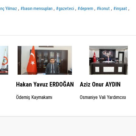
,
,
,
,
,
,
inç Yılmaz
#basın mensupları
#gazeteci
#deprem
#konut
#inşaat
Hakan Yavuz ERDOĞAN
Aziz Onur AYDIN
Ödemiş Kaymakamı
Osmaniye Vali Yardımcısı