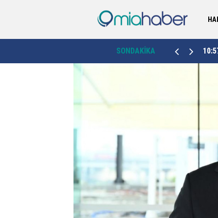
HA
“Şiir ve edebiyat, toplumların kültürel hafızasını
10:57
SONDAKİKA
10:3
oluşturuyor”