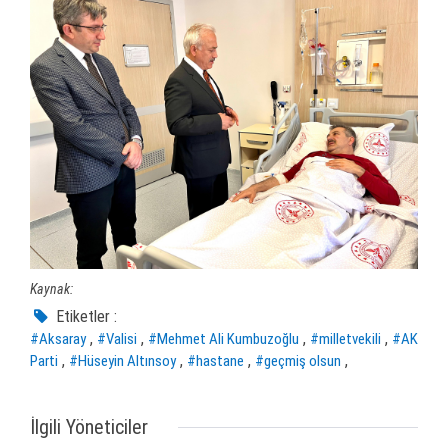
Kaynak:
Etiketler :
,
,
,
,
#Aksaray
#Valisi
#Mehmet Ali Kumbuzoğlu
#milletvekili
#AK
,
,
,
,
Parti
#Hüseyin Altınsoy
#hastane
#geçmiş olsun
İlgili Yöneticiler