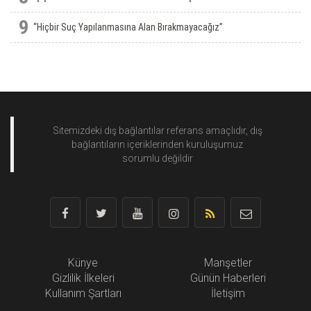
9
“Hiçbir Suç Yapılanmasına Alan Bırakmayacağız”
Sitemizdeki dış bağlantılar referans amaçlıdır, dış
bağlantıların içeriklerinden
kuruluşumuz
sorumlu değildir
Künye
Manşetler
Gizlilik İlkeleri
Günün Haberleri
Kullanım Şartları
İletişim