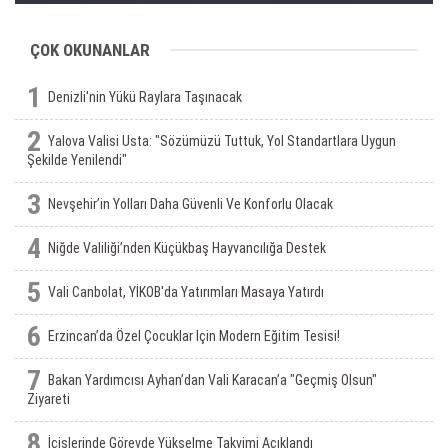
ÇOK OKUNANLAR
1
Denizli'nin Yükü Raylara Taşınacak
2
Yalova Valisi Usta: "Sözümüzü Tuttuk, Yol Standartlara Uygun
Şekilde Yenilendi"
3
Nevşehir’in Yolları Daha Güvenli Ve Konforlu Olacak
4
Niğde Valiliği’nden Küçükbaş Hayvancılığa Destek
5
Vali Canbolat, YİKOB'da Yatırımları Masaya Yatırdı
6
Erzincan’da Özel Çocuklar Için Modern Eğitim Tesisi!
7
Bakan Yardımcısı Ayhan’dan Vali Karacan’a "Geçmiş Olsun"
Ziyareti
8
İçişlerinde Görevde Yükselme Takvimi Açıklandı