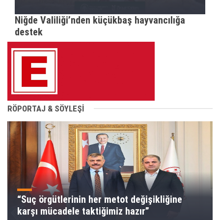
Niğde Valiliği’nden küçükbaş hayvancılığa
destek
RÖPORTAJ & SÖYLEŞİ
“Suç örgütlerinin her metot değişikliğine
karşı mücadele taktiğimiz hazır”